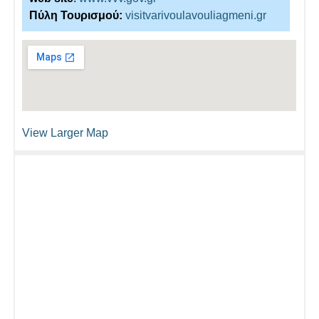
Πύλη Τουρισμού:
visitvarivoulavouliagmeni.gr
View Larger Map