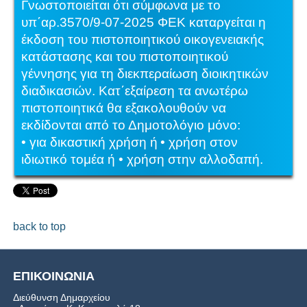
Γνωστοποιείται ότι σύμφωνα με το
υπ΄αρ.3570/9-07-2025 ΦΕΚ καταργείται η
έκδοση του πιστοποιητικού οικογενειακής
κατάστασης και του πιστοποιητικού
γέννησης για τη διεκπεραίωση διοικητικών
διαδικασιών. Κατ΄εξαίρεση τα ανωτέρω
πιστοποιητικά θα εξακολουθούν να
εκδίδονται από το Δημοτολόγιο μόνο:
• για δικαστική χρήση ή
• χρήση στον
ιδιωτικό τομέα ή
• χρήση στην αλλοδαπή.
back to top
ΕΠΙΚΟΙΝΩΝΙΑ
Διεύθυνση Δημαρχείου