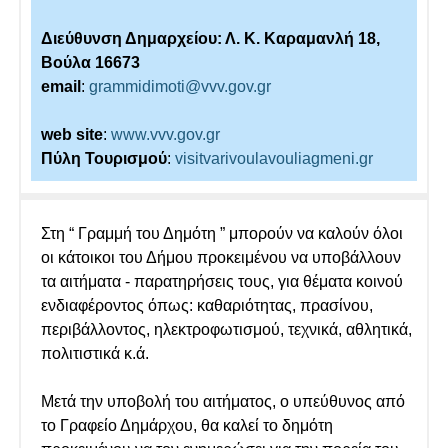
Διεύθυνση Δημαρχείου: Λ. Κ. Καραμανλή 18,
Βούλα 16673
email
:
grammidimoti@vvv.gov.gr
web site
:
www.vvv.gov.gr
Πύλη Τουρισμού
:
visitvarivoulavouliagmeni.gr
Στη “ Γραμμή του Δημότη ” μπορούν να καλούν όλοι
οι κάτοικοι του Δήμου προκειμένου να υποβάλλουν
τα αιτήματα - παρατηρήσεις τους, για θέματα κοινού
ενδιαφέροντος όπως: καθαριότητας, πρασίνου,
περιβάλλοντος, ηλεκτροφωτισμού, τεχνικά, αθλητικά,
πολιτιστικά κ.ά.
Μετά την υποβολή του αιτήματος, ο υπεύθυνος από
το Γραφείο Δημάρχου, θα καλεί το δημότη