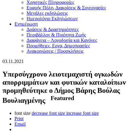
Χρηστικές Πληροφορίες
Ευφυής Πόλη, Διακρίσεις & Συνεργασίες
Μεγάλες εκδηλώσεις
Ημερολόγιο Εκδηλώσεων
Ενημέρωση
Δράσεις & Δραστηριότητες
Περιβάλλον & Ποιότητα Ζωής
Διαφάνεια – Λογοδοσία και Κανόνες
Προμήθειες, Εργα, Δημοπρασίες
Ανακοινώσεις / Προσκλήσεις
03.11.2021
Υπερσύγχρονο λειοτεμαχιστή ογκωδών
απορριμμάτων και φυτικών καταλοίπων
προμηθεύτηκε ο Δήμος Βάρης Βούλας
Featured
Βουλιαγμένης
font size
decrease font size
increase font size
Print
Email