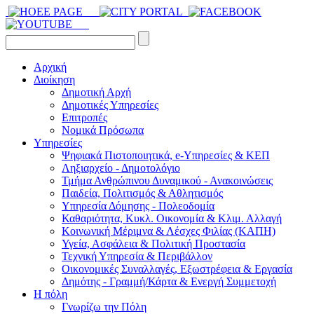
Αρχική
Διοίκηση
Δημοτική Αρχή
Δημοτικές Υπηρεσίες
Επιτροπές
Νομικά Πρόσωπα
Υπηρεσίες
Ψηφιακά Πιστοποιητικά, e-Υπηρεσίες & ΚΕΠ
Ληξιαρχείο - Δημοτολόγιο
Τμήμα Ανθρώπινου Δυναμικού - Ανακοινώσεις
Παιδεία, Πολιτισμός & Αθλητισμός
Υπηρεσία Δόμησης - Πολεοδομία
Καθαριότητα, Κυκλ. Οικονομία & Κλιμ. Αλλαγή
Kοινωνική Μέριμνα & Λέσχες Φιλίας (ΚΑΠΗ)
Υγεία, Ασφάλεια & Πολιτική Προστασία
Τεχνική Υπηρεσία & Περιβάλλον
Οικονομικές Συναλλαγές, Εξωστρέφεια & Εργασία
Δημότης - Γραμμή/Κάρτα & Ενεργή Συμμετοχή
Η πόλη
Γνωρίζω την Πόλη