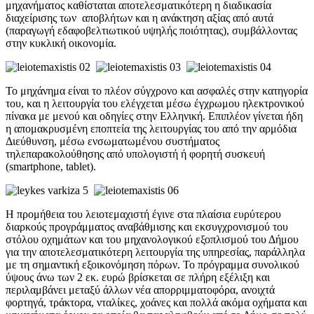
μηχανήματος καθίσταται αποτελεσματικότερη η διαδικασία
διαχείρισης των αποβλήτων και η ανάκτηση αξίας από αυτά
(παραγωγή εδαφοβελτιωτικού υψηλής ποιότητας), συμβάλλοντας
στην κυκλική οικονομία.
Το μηχάνημα είναι το πλέον σύγχρονο και ασφαλές στην κατηγορία
του, και η λειτουργία του ελέγχεται μέσω έγχρωμου ηλεκτρονικού
πίνακα με μενού και οδηγίες στην Ελληνική. Επιπλέον γίνεται ήδη
η απομακρυσμένη εποπτεία της λειτουργίας του από την αρμόδια
Διεύθυνση, μέσω ενσωματωμένου συστήματος
τηλεπαρακολούθησης από υπολογιστή ή φορητή συσκευή
(smartphone, tablet).
Η προμήθεια του λειοτεμαχιστή έγινε στα πλαίσια ευρύτερου
διαρκούς προγράμματος αναβάθμισης και εκσυγχρονισμού του
στόλου οχημάτων και του μηχανολογικού εξοπλισμού του Δήμου
για την αποτελεσματικότερη λειτουργία της υπηρεσίας, παράλληλα
με τη σημαντική εξοικονόμηση πόρων. Το πρόγραμμα συνολικού
ύψους άνω των 2 εκ. ευρώ βρίσκεται σε πλήρη εξέλιξη και
περιλαμβάνει μεταξύ άλλων νέα απορριμματοφόρα, ανοιχτά
φορτηγά, τράκτορα, νταλίκες, χοάνες και πολλά ακόμα οχήματα και