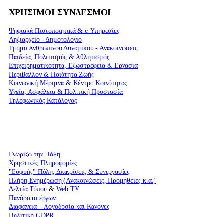
ΧΡΗΣΙΜΟΙ ΣΥΝΔΕΣΜΟΙ
Ψηφιακά Πιστοποιητικά & e-Υπηρεσίες
Ληξιαρχείο - Δημοτολόγιο
Τμήμα Ανθρώπινου Δυναμικού - Ανακοινώσεις
Παιδεία, Πολιτισμός & Αθλητισμός
Επιχειρηματικότητα, Εξωστρέφεια & Εργασια
Περιβάλλον & Ποιότητα Ζωής
Kοινωνική Μέριμνα & Κέντρο Κοινότητας
Υγεία, Ασφάλεια & Πολιτική Προστασία
Τηλεφωνικός Κατάλογος
Γνωρίζω την Πόλη
Χρηστικές Πληροφορίες
"Ευφυής" Πόλη, Διακρίσεις & Συνεργασίες
Πλήρη Ενημέρωση (Ανακοινώσεις, Προμήθειες κ.α.)
Δελτία Τύπου
&
Web TV
Πανόραμα έργων
Διαφάνεια – Λογοδοσία και Κανόνες
Πολιτική GDPR