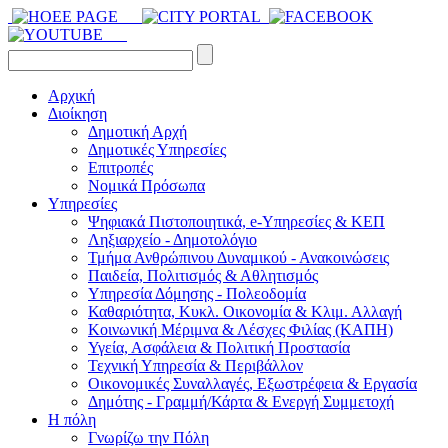
Αρχική
Διοίκηση
Δημοτική Αρχή
Δημοτικές Υπηρεσίες
Επιτροπές
Νομικά Πρόσωπα
Υπηρεσίες
Ψηφιακά Πιστοποιητικά, e-Υπηρεσίες & ΚΕΠ
Ληξιαρχείο - Δημοτολόγιο
Τμήμα Ανθρώπινου Δυναμικού - Ανακοινώσεις
Παιδεία, Πολιτισμός & Αθλητισμός
Υπηρεσία Δόμησης - Πολεοδομία
Καθαριότητα, Κυκλ. Οικονομία & Κλιμ. Αλλαγή
Kοινωνική Μέριμνα & Λέσχες Φιλίας (ΚΑΠΗ)
Υγεία, Ασφάλεια & Πολιτική Προστασία
Τεχνική Υπηρεσία & Περιβάλλον
Οικονομικές Συναλλαγές, Εξωστρέφεια & Εργασία
Δημότης - Γραμμή/Κάρτα & Ενεργή Συμμετοχή
Η πόλη
Γνωρίζω την Πόλη