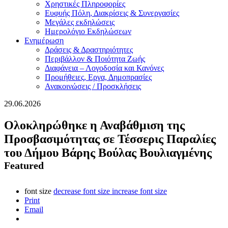
Χρηστικές Πληροφορίες
Ευφυής Πόλη, Διακρίσεις & Συνεργασίες
Μεγάλες εκδηλώσεις
Ημερολόγιο Εκδηλώσεων
Ενημέρωση
Δράσεις & Δραστηριότητες
Περιβάλλον & Ποιότητα Ζωής
Διαφάνεια – Λογοδοσία και Κανόνες
Προμήθειες, Εργα, Δημοπρασίες
Ανακοινώσεις / Προσκλήσεις
29.06.2026
Ολοκληρώθηκε η Αναβάθμιση της
Προσβασιμότητας σε Τέσσερις Παραλίες
του Δήμου Βάρης Βούλας Βουλιαγμένης
Featured
font size
decrease font size
increase font size
Print
Email