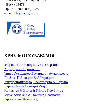
Λεωφόρος Κ. Καραμανλή 18
Βούλα 16673
Τηλ: 213 2020 000, 15888
email:
info@vvv.gov.gr
ΧΡΗΣΙΜΟΙ ΣΥΝΔΕΣΜΟΙ
Ψηφιακά Πιστοποιητικά & e-Υπηρεσίες
Ληξιαρχείο - Δημοτολόγιο
Τμήμα Ανθρώπινου Δυναμικού - Ανακοινώσεις
Παιδεία, Πολιτισμός & Αθλητισμός
Επιχειρηματικότητα, Εξωστρέφεια & Εργασια
Περιβάλλον & Ποιότητα Ζωής
Kοινωνική Μέριμνα & Κέντρο Κοινότητας
Υγεία, Ασφάλεια & Πολιτική Προστασία
Τηλεφωνικός Κατάλογος