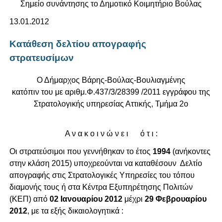
Σημείο συνάντησης το Δημοτικό Κοιμητήριο Βούλας
13.01.2012
Κατάθεση δελτίου απογραφής
στρατευσίμων
Ο Δήμαρχος Βάρης-Βούλας-Βουλιαγμένης
κατόπιν του με αριθμ.Φ.437/3/28399 /2011 εγγράφου της
Στρατολογικής υπηρεσίας Αττικής, Τμήμα 2ο
Α ν α κ ο ι ν ώ ν ε ι ό τ ι :
Οι στρατεύσιμοι που γεννήθηκαν το έτος
1994
(ανήκοντες
στην κλάση 2015) υποχρεούνται να καταθέσουν Δελτίο
απογραφής στις Στρατολογικές Υπηρεσίες του τόπου
διαμονής τους ή στα Κέντρα Εξυπηρέτησης Πολιτών
(ΚΕΠ) από
02 Ιανουαρίου 2012
μέχρι
29 Φεβρουαρίου
2012
, με τα εξής δικαιολογητικά :