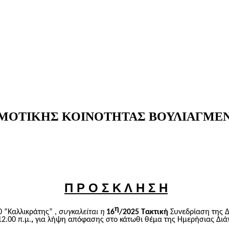
ΗΜΟΤΙΚΗΣ ΚΟΙΝΟΤΗΤΑΣ ΒΟΥΛΙΑΓΜΕ
Π Ρ Ο Σ Κ Λ Η Σ Η
η
0 “Καλλικράτης”
,
συγκαλείται η
16
/2025
Τακτική
Συνεδρίαση της Δ
12.00 π.μ.
,
για λήψη απόφασης στο κάτωθι θέμα της Ημερήσιας Διά