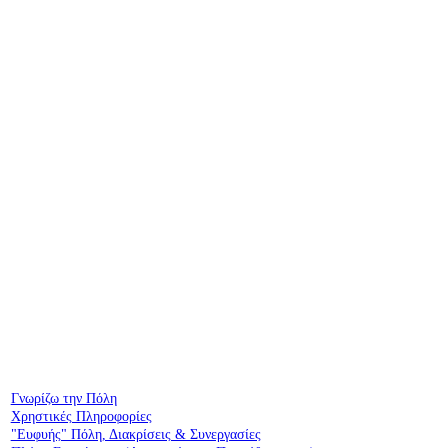
Γνωρίζω την Πόλη
Χρηστικές Πληροφορίες
"Ευφυής" Πόλη, Διακρίσεις & Συνεργασίες