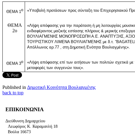
ο
«
Υποβολή προτάσεων προς σύνταξη του Επιχειρησιακού Πρ
ΘΕΜΑ 1
ΘΕΜΑ
«
Λήψη απόφασης για την παράταση ή μη λειτουργίας μουσική
2ο
ενδιαφέροντος μαζικής εστίασης πλήρους & μερικής επεξεργ
ΒΟΥΛΙΑΓΜΕΝΗΣ ΜΟΝΟΠΡΟΣΩΠΗ Α.Ε. ΑΝΑΠΤΥΞΗΣ, ΑΞΙ
ΤΟΥΡΙΣΤΙΚΟΥ ΛΙΜΕΝΑ ΒΟΥΛΙΑΓΜΕΝΗΣ με δ.τ. “
BAGATELL
Απόλλωνος αρ.77 , στη Δημοτική Ενότητα Βουλιαγμένης
».
ο
«Λήψη απόφασης επί των αιτήσεων των πολιτών σχετικά με π
ΘΕΜΑ 3
μεταφορές των συγγενών τους».
Published in
Δημοτική Κοινότητα Βουλιαγμένης
back to top
ΕΠΙΚΟΙΝΩΝΙΑ
Διεύθυνση Δημαρχείου
Λεωφόρος Κ. Καραμανλή 18
Βούλα 16673