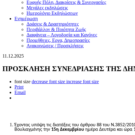
Ευφυής Πόλη, Διακρίσεις & Συνεργασίες
Μεγάλες εκδηλώσεις
Ημερολόγιο Εκδηλώσεων
Ενημέρωση
Δράσεις & Δραστηριότητες
Περιβάλλον & Ποιότητα Ζωής
Διαφάνεια – Λογοδοσία και Κανόνες
Προμήθειες, Εργα, Δημοπρασίες
Ανακοινώσεις / Προσκλήσεις
11.12.2025
ΠΡΟΣΚΛΗΣΗ ΣΥΝΕΔΡΙΑΣΗΣ ΤΗΣ Δ
font size
decrease font size
increase font size
Print
Email
Έχοντας υπόψη τις διατάξεις
του άρθρου 88 του Ν.3852/201
Βουλιαγμένης τη
ν
15
η
Δεκεμβρίου
ημέρα
Δ
ευτέρα
και ώρα 