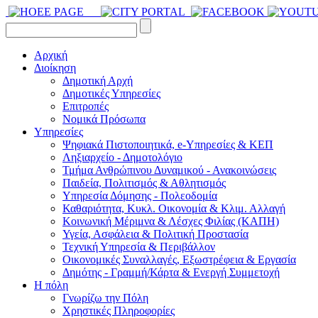
Αρχική
Διοίκηση
Δημοτική Αρχή
Δημοτικές Υπηρεσίες
Επιτροπές
Νομικά Πρόσωπα
Υπηρεσίες
Ψηφιακά Πιστοποιητικά, e-Υπηρεσίες & ΚΕΠ
Ληξιαρχείο - Δημοτολόγιο
Τμήμα Ανθρώπινου Δυναμικού - Ανακοινώσεις
Παιδεία, Πολιτισμός & Αθλητισμός
Υπηρεσία Δόμησης - Πολεοδομία
Καθαριότητα, Κυκλ. Οικονομία & Κλιμ. Αλλαγή
Kοινωνική Μέριμνα & Λέσχες Φιλίας (ΚΑΠΗ)
Υγεία, Ασφάλεια & Πολιτική Προστασία
Τεχνική Υπηρεσία & Περιβάλλον
Οικονομικές Συναλλαγές, Εξωστρέφεια & Εργασία
Δημότης - Γραμμή/Κάρτα & Ενεργή Συμμετοχή
Η πόλη
Γνωρίζω την Πόλη
Χρηστικές Πληροφορίες