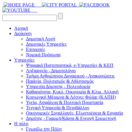
Αρχική
Διοίκηση
Δημοτική Αρχή
Δημοτικές Υπηρεσίες
Επιτροπές
Νομικά Πρόσωπα
Υπηρεσίες
Ψηφιακά Πιστοποιητικά, e-Υπηρεσίες & ΚΕΠ
Ληξιαρχείο - Δημοτολόγιο
Τμήμα Ανθρώπινου Δυναμικού - Ανακοινώσεις
Παιδεία, Πολιτισμός & Αθλητισμός
Υπηρεσία Δόμησης - Πολεοδομία
Καθαριότητα, Κυκλ. Οικονομία & Κλιμ. Αλλαγή
Kοινωνική Μέριμνα & Λέσχες Φιλίας (ΚΑΠΗ)
Υγεία, Ασφάλεια & Πολιτική Προστασία
Τεχνική Υπηρεσία & Περιβάλλον
Οικονομικές Συναλλαγές, Εξωστρέφεια & Εργασία
Δημότης - Γραμμή/Κάρτα & Ενεργή Συμμετοχή
Η πόλη
Γνωρίζω την Πόλη