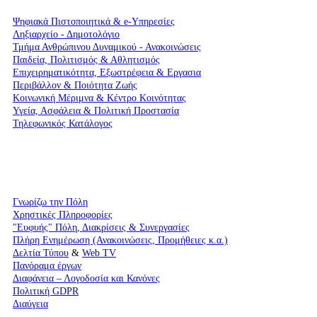
Ψηφιακά Πιστοποιητικά & e-Υπηρεσίες
Ληξιαρχείο - Δημοτολόγιο
Τμήμα Ανθρώπινου Δυναμικού - Ανακοινώσεις
Παιδεία, Πολιτισμός & Αθλητισμός
Επιχειρηματικότητα, Εξωστρέφεια & Εργασια
Περιβάλλον & Ποιότητα Ζωής
Kοινωνική Μέριμνα & Κέντρο Κοινότητας
Υγεία, Ασφάλεια & Πολιτική Προστασία
Τηλεφωνικός Κατάλογος
Γνωρίζω την Πόλη
Χρηστικές Πληροφορίες
"Ευφυής" Πόλη, Διακρίσεις & Συνεργασίες
Πλήρη Ενημέρωση (Ανακοινώσεις, Προμήθειες κ.α.)
Δελτία Τύπου
&
Web TV
Πανόραμα έργων
Διαφάνεια – Λογοδοσία και Κανόνες
Πολιτική GDPR
Διαύγεια