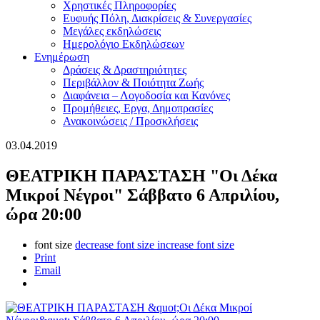
Χρηστικές Πληροφορίες
Ευφυής Πόλη, Διακρίσεις & Συνεργασίες
Μεγάλες εκδηλώσεις
Ημερολόγιο Εκδηλώσεων
Ενημέρωση
Δράσεις & Δραστηριότητες
Περιβάλλον & Ποιότητα Ζωής
Διαφάνεια – Λογοδοσία και Κανόνες
Προμήθειες, Εργα, Δημοπρασίες
Ανακοινώσεις / Προσκλήσεις
03.04.2019
ΘΕΑΤΡΙΚΗ ΠΑΡΑΣΤΑΣΗ "Οι Δέκα
Μικροί Νέγροι" Σάββατο 6 Απριλίου,
ώρα 20:00
font size
decrease font size
increase font size
Print
Email