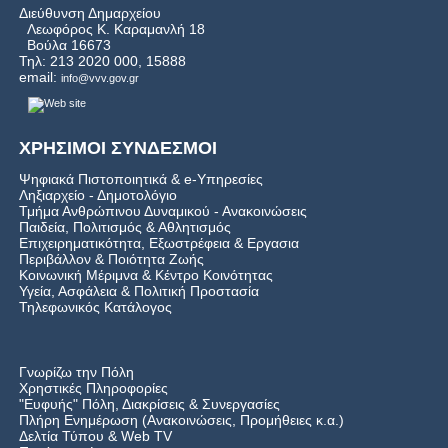
Διεύθυνση Δημαρχείου
Λεωφόρος Κ. Καραμανλή 18
Βούλα 16673
Τηλ: 213 2020 000, 15888
email:
info@vvv.gov.gr
ΧΡΗΣΙΜΟΙ ΣΥΝΔΕΣΜΟΙ
Ψηφιακά Πιστοποιητικά & e-Υπηρεσίες
Ληξιαρχείο - Δημοτολόγιο
Τμήμα Ανθρώπινου Δυναμικού - Ανακοινώσεις
Παιδεία, Πολιτισμός & Αθλητισμός
Επιχειρηματικότητα, Εξωστρέφεια & Εργασια
Περιβάλλον & Ποιότητα Ζωής
Kοινωνική Μέριμνα & Κέντρο Κοινότητας
Υγεία, Ασφάλεια & Πολιτική Προστασία
Τηλεφωνικός Κατάλογος
Γνωρίζω την Πόλη
Χρηστικές Πληροφορίες
"Ευφυής" Πόλη, Διακρίσεις & Συνεργασίες
Πλήρη Ενημέρωση (Ανακοινώσεις, Προμήθειες κ.α.)
Δελτία Τύπου
&
Web TV