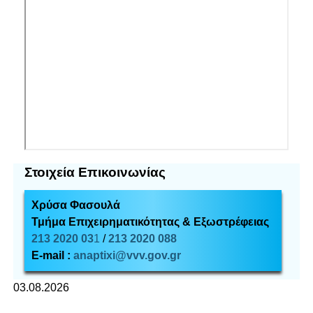
Στοιχεία Επικοινωνίας
Χρύσα Φασουλά
Τμήμα Επιχειρηματικότητας & Εξωστρέφειας
213 2020 03
1
/
213 2020 088
E-mail :
anaptixi@vvv.gov.gr
03.08.2026