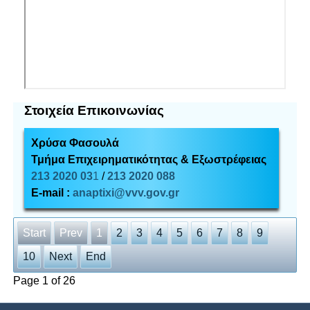
Στοιχεία Επικοινωνίας
Χρύσα Φασουλά
Τμήμα Επιχειρηματικότητας & Εξωστρέφειας
213 2020 03
1
/
213 2020 088
E-mail :
anaptixi@vvv.gov.gr
Start
Prev
1
2
3
4
5
6
7
8
9
10
Next
End
Page 1 of 26