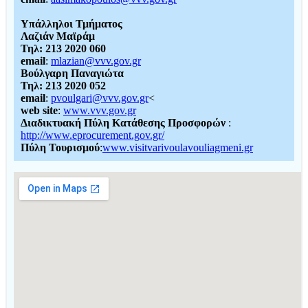
Υπάλληλοι Τμήματος
Λαζιάν Μαϊράμ
Τηλ: 213 2020 060
email
:
mlazian@vvv.gov.gr
Βούλγαρη Παναγιώτα
Τηλ: 213 2020 052
email
:
pvoulgari@vvv.gov.gr
<
web site
:
www.vvv.gov.gr
Διαδικτυακή Πύλη Κατάθεσης Προσφορών
:
http://www.eprocurement.gov.gr/
Πύλη Τουρισμού
:
www.visitvarivoulavouliagmeni.gr