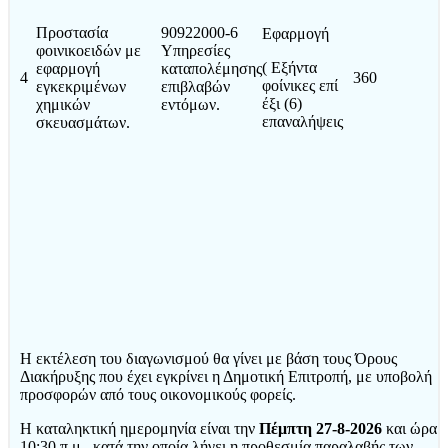
Προστασία
90922000-6
Εφαρμογή
φοινικοειδών με
Υπηρεσίες
( Εξήντα
εφαρμογή
καταπολέμησης
4
360
φοίνικες επί
εγκεκριμένων
επιβλαβών
έξι (6)
χημικών
εντόμων.
επαναλήψεις
σκευασμάτων.
Η εκτέλεση του διαγωνισμού θα γίνει με βάση τους Όρους
Διακήρυξης που έχει εγκρίνει η Δημοτική Επιτροπή, με υποβολή
προσφορών από τους οικονομικούς φορείς.
Η καταληκτική ημερομηνία είναι την
Πέμπτη 27-8-2026
και ώρα
10:30 π.μ., κατά την οποία λήγει η προθεσμία παραλαβής των