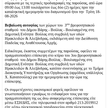
σύμφωνα με τις τεχνικές προδιαγραφές της παρούσας, από ώρα
09:00 έως 13:00 τουλάχιστον έως δύο (2) ημέρες πριν την
καταληκτική ημερομηνία του διαγωνισμού ήτοι την Τρίτη 18-
08-2026
ου
Βεβαίωση
αυτοψίας
των χώρων του 3
βρεφονηπιακού
σταθμού του Δήμου Βάρης - Βούλας - Βουλιαγμένης στη
Δημοτική Ενότητα Βούλας στη συμβολή των οδών
Ηρακλειδών & Αλεξάνδρας, εκδιδόμενη από την Διεύθυνση
Παιδείας της Αναθέτουσας Αρχής.
Ειδικότερα, έκαστος συμμετέχων της παρούσας, οφείλει να
πραγματοποιήσει επίσκεψη στο κτίριο του 3ου βρεφονηπιακού
σταθμού του Δήμου Βάρης-Βούλας - Βουλιαγμένης στη
Δημοτική Ενότητα Βούλας στη συμβολή των οδών
Ηρακλειδών & Αλεξάνδρας,
κατόπιν συνεννόησης με το Τμήμα
Διοικητικής Υποστήριξης και Οργάνωσης (αρμόδιος υπάλληλος
Χ. Κανατσούλης) για την ημερομηνία και την ώρα της
επίσκεψης.
Οι συμμετέχοντες οικονομικοί φορείς οφείλουν να
γνωστοποιήσουν εγκαίρως το ενδιαφέρον τους για την
πραγματοποίηση της ως άνω αναφερόμενης επίσκεψης είτε
μέσω ΕΣΗΔΗΣ, είτε τηλεφωνικά στον αριθμό 213-2019912
είτε μέσω ηλεκτρονικού ταχυδρομείου στην ηλεκτρονική