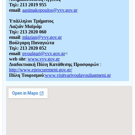
Τηλ: 213 2019 955
email
:
aasimakopoulos@vvv.gov.gr
Υπάλληλοι Τμήματος
Λαζιάν Μαϊράμ
Τηλ: 213 2020 060
email
:
mlazian@vvv.gov.gr
Βούλγαρη Παναγιώτα
Τηλ: 213 2020 052
email
:
pvoulgari@vvv.gov.gr
<
web site
:
www.vvv.gov.gr
Διαδικτυακή Πύλη Κατάθεσης Προσφορών
:
http://www.eprocurement.gov.gr/
Πύλη Τουρισμού
:
www.visitvarivoulavouliagmeni.gr