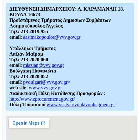
ΔΙΕΥΘΥΝΣΗ ΔΗΜΑΡΧΕΙΟΥ: Λ. ΚΑΡΑΜΑΝΛΗ 18,
ΒΟΥΛΑ 16673
Προϊστάμενος Τμήματος Δημοσίων Συμβάσεων
Ασημακόπουλος Άγγελος
Τηλ: 213 2019 955
email
:
aasimakopoulos@vvv.gov.gr
Υπάλληλοι Τμήματος
Λαζιάν Μαϊράμ
Τηλ: 213 2020 060
email
:
mlazian@vvv.gov.gr
Βούλγαρη Παναγιώτα
Τηλ: 213 2020 052
email
:
pvoulgari@vvv.gov.gr
<
web site
:
www.vvv.gov.gr
Διαδικτυακή Πύλη Κατάθεσης Προσφορών
:
http://www.eprocurement.gov.gr/
Πύλη Τουρισμού
:
www.visitvarivoulavouliagmeni.gr