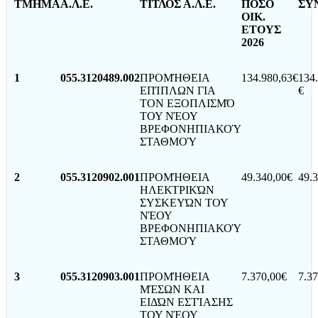
ΤΜΗΜΑ
Α.Λ.Ε.
ΤΙΤΛΟΣ Α.Λ.Ε.
ΠΟΣΟ
ΣΥ
ΟΙΚ.
ΕΤΟΥΣ
2026
1
055.3120489.002
ΠΡΟΜΉΘΕΙΑ
134.980,63€
134
ΕΠΊΠΛΩΝ ΓΙΑ
€
ΤΟΝ ΕΞΟΠΛΙΣΜΌ
ΤΟΥ ΝΈΟΥ
ΒΡΕΦΟΝΗΠΙΑΚΟΎ
ΣΤΑΘΜΟΎ
2
055.3120902.001
ΠΡΟΜΉΘΕΙΑ
49.340,00€
49.3
ΗΛΕΚΤΡΙΚΏΝ
ΣΥΣΚΕΥΏΝ ΤΟΥ
ΝΈΟΥ
ΒΡΕΦΟΝΗΠΙΑΚΟΎ
ΣΤΑΘΜΟΎ
3
055.3120903.001
ΠΡΟΜΉΘΕΙΑ
7.370,00€
7.37
ΜΈΣΩΝ ΚΑΙ
ΕΙΔΏΝ ΕΣΤΊΑΣΗΣ
ΤΟΥ ΝΈΟΥ