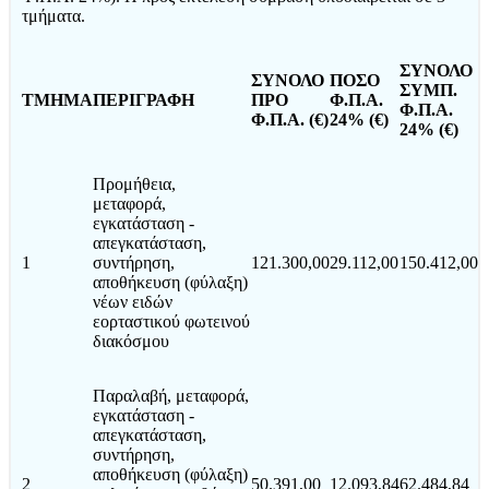
τμήματα.
ΣΥΝΟΛΟ
ΣΥΝΟΛΟ
ΠΟΣΟ
ΣΥΜΠ.
ΤΜΗΜΑ
ΠΕΡΙΓΡΑΦΗ
ΠΡΟ
Φ.Π.Α.
Φ.Π.Α.
Φ.Π.Α. (€)
24% (€)
24% (€)
Προμήθεια,
μεταφορά,
εγκατάσταση -
απεγκατάσταση,
1
συντήρηση,
121.300,00
29.112,00
150.412,00
αποθήκευση (φύλαξη)
νέων ειδών
εορταστικού φωτεινού
διακόσμου
Παραλαβή, μεταφορά,
εγκατάσταση -
απεγκατάσταση,
συντήρηση,
αποθήκευση (φύλαξη)
2
50.391,00
12.093,84
62.484,84