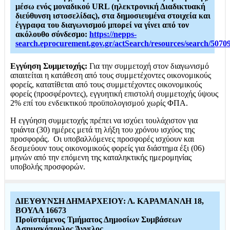
μέσω ενός μοναδικού URL (ηλεκτρονική Διαδικτυακή
διεύθυνση ιστοσελίδας), στα δημοσιευμένα στοιχεία και
έγγραφα του διαγωνισμού μπορεί να γίνει από τον
ακόλουθο σύνδεσμο:
https://nepps-
search.eprocurement.gov.gr/actSearch/resources/search/5070
Εγγύηση Συμμετοχής:
Για την συμμετοχή στον διαγωνισμό
απαιτείται η κατάθεση από τους συμμετέχοντες οικονομικούς
φορείς, κατατίθεται από τους συμμετέχοντες οικονομικούς
φορείς (προσφέροντες), εγγυητική επιστολή συμμετοχής ύψους
2% επί του ενδεικτικού προϋπολογισμού χωρίς ΦΠΑ.
Η εγγύηση συμμετοχής πρέπει να ισχύει τουλάχιστον για
τριάντα (30) ημέρες μετά τη λήξη του χρόνου ισχύος της
προσφοράς. Οι υποβαλλόμενες προσφορές ισχύουν και
δεσμεύουν τους οικονομικούς φορείς για διάστημα έξι (06)
μηνών από την επόμενη της καταληκτικής ημερομηνίας
υποβολής προσφορών.
ΔΙΕΥΘΥΝΣΗ ΔΗΜΑΡΧΕΙΟΥ: Λ. ΚΑΡΑΜΑΝΛΗ 18,
ΒΟΥΛΑ 16673
Προϊστάμενος Τμήματος Δημοσίων Συμβάσεων
Ασημακόπουλος Άγγελος