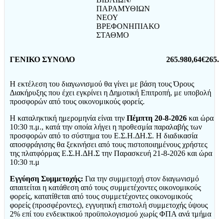
ΠΑΡΑΜΥΘΙΩΝ
ΝΕΟΥ
ΒΡΕΦΟΝΗΠΙΑΚΟ
ΣΤΑΘΜΟ
ΓΕΝΙΚΟ ΣΥΝΟΛΟ
265.980,64€
265
Η εκτέλεση του διαγωνισμού θα γίνει με βάση τους Όρους
Διακήρυξης που έχει εγκρίνει η Δημοτική Επιτροπή, με υποβολή
προσφορών από τους οικονομικούς φορείς.
Η καταληκτική ημερομηνία είναι την
Πέμπτη 20-8-2026
και ώρα
10:30 π.μ., κατά την οποία λήγει η προθεσμία παραλαβής των
προσφορών από το σύστημα του Ε.Σ.Η.ΔΗ.Σ. Η διαδικασία
αποσφράγισης θα ξεκινήσει από τους πιστοποιημένους χρήστες
της πλατφόρμας Ε.Σ.Η.ΔΗ.Σ την Παρασκευή 21-8-2026 και ώρα
10:30 π.μ
Εγγύηση Συμμετοχής:
Για την συμμετοχή στον διαγωνισμό
απαιτείται η κατάθεση από τους συμμετέχοντες οικονομικούς
φορείς, κατατίθεται από τους συμμετέχοντες οικονομικούς
φορείς (προσφέροντες), εγγυητική επιστολή συμμετοχής ύψους
2% επί του ενδεικτικού προϋπολογισμού χωρίς ΦΠΑ ανά τμήμα