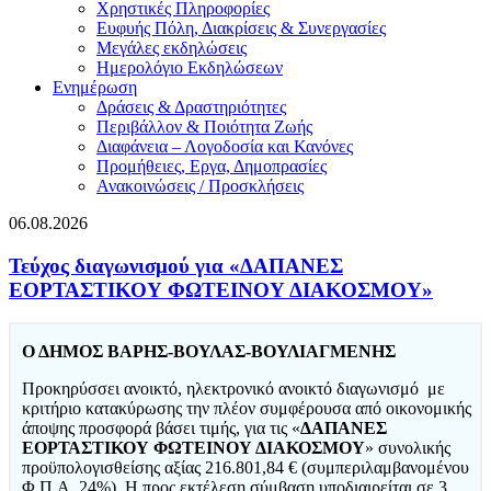
Χρηστικές Πληροφορίες
Ευφυής Πόλη, Διακρίσεις & Συνεργασίες
Μεγάλες εκδηλώσεις
Ημερολόγιο Εκδηλώσεων
Ενημέρωση
Δράσεις & Δραστηριότητες
Περιβάλλον & Ποιότητα Ζωής
Διαφάνεια – Λογοδοσία και Κανόνες
Προμήθειες, Εργα, Δημοπρασίες
Ανακοινώσεις / Προσκλήσεις
06.08.2026
Τεύχος διαγωνισμού για «ΔΑΠΑΝΕΣ
ΕΟΡΤΑΣΤΙΚΟΥ ΦΩΤΕΙΝΟΥ ΔΙΑΚΟΣΜΟΥ»
Ο ΔΗΜΟΣ ΒΑΡΗΣ-ΒΟΥΛΑΣ-ΒΟΥΛΙΑΓΜΕΝΗΣ
Προκηρύσσει ανοικτό, ηλεκτρονικό ανοικτό διαγωνισμό με
κριτήριο κατακύρωσης την πλέον συμφέρουσα από οικονομικής
άποψης προσφορά βάσει τιμής, για τις «
ΔΑΠΑΝΕΣ
ΕΟΡΤΑΣΤΙΚΟΥ ΦΩΤΕΙΝΟΥ ΔΙΑΚΟΣΜΟΥ
» συνολικής
προϋπολογισθείσης αξίας 216.801,84 € (συμπεριλαμβανομένου
Φ.Π.Α. 24%). Η προς εκτέλεση σύμβαση υποδιαιρείται σε 3