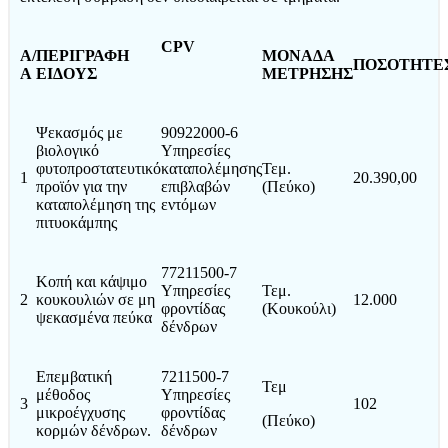
CPV
Α/
ΠΕΡΙΓΡΑΦΗ
ΜΟΝΑΔΑ
ΠΟΣΟΤΗΤΕ
Α
ΕΙΔΟΥΣ
ΜΕΤΡΗΣΗΣ
Ψεκασμός με
90922000-6
βιολογικό
Υπηρεσίες
φυτοπροστατευτικό
καταπολέμησης
Τεμ.
1
20.390,00
προϊόν για την
επιβλαβών
(Πεύκο)
καταπολέμηση της
εντόμων
πιτυοκάμπης
77211500-7
Κοπή και κάψιμο
Υπηρεσίες
Τεμ.
2
κουκουλιών σε μη
12.000
φροντίδας
(Κουκούλι)
ψεκασμένα πεύκα
δένδρων
Επεμβατική
7211500-7
Τεμ
μέθοδος
Υπηρεσίες
3
102
μικροέγχυσης
φροντίδας
(Πεύκο)
κορμών δένδρων.
δένδρων