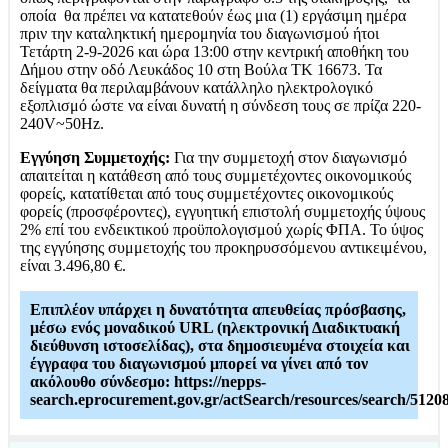
οποία θα πρέπει να κατατεθούν έως μια (1) εργάσιμη ημέρα
πριν την καταληκτική ημερομηνία του διαγωνισμού ήτοι
Τετάρτη 2-9-2026 και ώρα 13:00 στην κεντρική αποθήκη του
Δήμου στην οδό Λευκάδος 10 στη Βούλα ΤΚ 16673. Τα
δείγματα θα περιλαμβάνουν κατάλληλο ηλεκτρολογικό
εξοπλισμό ώστε να είναι δυνατή η σύνδεση τους σε πρίζα 220-
240V~50Hz.
Εγγύηση Συμμετοχής:
Για την συμμετοχή στον διαγωνισμό
απαιτείται η κατάθεση από τους συμμετέχοντες οικονομικούς
φορείς, κατατίθεται από τους συμμετέχοντες οικονομικούς
φορείς (προσφέροντες), εγγυητική επιστολή συμμετοχής ύψους
2% επί του ενδεικτικού προϋπολογισμού χωρίς ΦΠΑ. Το ύψος
της εγγύησης συμμετοχής του προκηρυσσόμενου αντικειμένου,
είναι 3.496,80 €.
Επιπλέον υπάρχει η δυνατότητα απευθείας πρόσβασης,
μέσω ενός μοναδικού URL (ηλεκτρονική Διαδικτυακή
διεύθυνση ιστοσελίδας), στα δημοσιευμένα στοιχεία και
έγγραφα του διαγωνισμού μπορεί να γίνει από τον
ακόλουθο σύνδεσμο: https://nepps-
search.eprocurement.gov.gr/actSearch/resources/search/5120