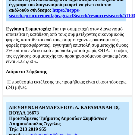
έγγραφα του διαγωνισμού μπορεί να γίνει από τον
ακόλουθο σύνδεσμο:
https://nepps-
search.eprocurement.gov.gr/actSearch/resources/search/5110
Εγγύηση Συμμετοχής:
Για την συμμετοχή στον διαγωνισμό
απαιτείται η κατάθεση από τους συμμετέχοντες οικονομικούς
φορείς, κατατίθεται από τους συμμετέχοντες οικονομικούς
φορείς (προσφέροντες), εγγυητική επιστολή συμμετοχής ύψους
2% επί του ενδεικτικού προϋπολογισμού χωρίς ΦΠΑ. Το ύψος
της εγγύησης συμμετοχής του προκηρυσσόμενου αντικειμένου,
είναι 3.225,60 €.
Διάρκεια Σύμβασης
Η προθεσμία εκτέλεσης της προμήθειας είναι είκοσι τέσσερις
(24) μήνες.
ΔΙΕΥΘΥΝΣΗ ΔΗΜΑΡΧΕΙΟΥ: Λ. ΚΑΡΑΜΑΝΛΗ 18,
ΒΟΥΛΑ 16673
Προϊστάμενος Τμήματος Δημοσίων Συμβάσεων
Ασημακόπουλος Άγγελος
Τηλ: 213 2019 955
email
:
aasimakopoulos@vvv.gov.gr