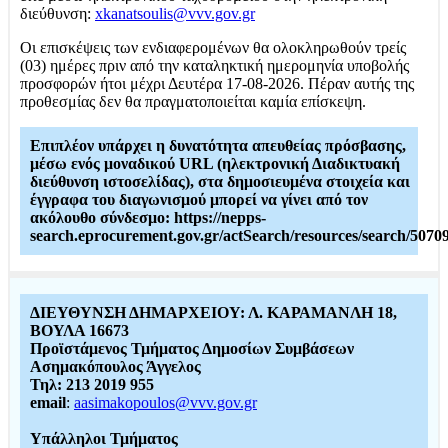
διεύθυνση:
xkanatsoulis@vvv.gov.gr
Οι επισκέψεις των ενδιαφερομένων θα ολοκληρωθούν τρείς
(03) ημέρες πριν από την καταληκτική ημερομηνία υποβολής
προσφορών ήτοι μέχρι Δευτέρα 17-08-2026. Πέραν αυτής της
προθεσμίας δεν θα πραγματοποιείται καμία επίσκεψη.
Επιπλέον υπάρχει η δυνατότητα απευθείας πρόσβασης,
μέσω ενός μοναδικού URL (ηλεκτρονική Διαδικτυακή
διεύθυνση ιστοσελίδας), στα δημοσιευμένα στοιχεία και
έγγραφα του διαγωνισμού μπορεί να γίνει από τον
ακόλουθο σύνδεσμο: https://nepps-
search.eprocurement.gov.gr/actSearch/resources/search/5070
ΔΙΕΥΘΥΝΣΗ ΔΗΜΑΡΧΕΙΟΥ: Λ. ΚΑΡΑΜΑΝΛΗ 18,
ΒΟΥΛΑ 16673
Προϊστάμενος Τμήματος Δημοσίων Συμβάσεων
Ασημακόπουλος Άγγελος
Τηλ: 213 2019 955
email
:
aasimakopoulos@vvv.gov.gr
Υπάλληλοι Τμήματος