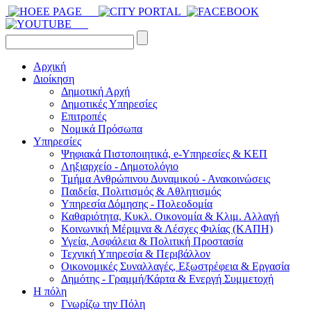
Αρχική
Διοίκηση
Δημοτική Αρχή
Δημοτικές Υπηρεσίες
Επιτροπές
Νομικά Πρόσωπα
Υπηρεσίες
Ψηφιακά Πιστοποιητικά, e-Υπηρεσίες & ΚΕΠ
Ληξιαρχείο - Δημοτολόγιο
Τμήμα Ανθρώπινου Δυναμικού - Ανακοινώσεις
Παιδεία, Πολιτισμός & Αθλητισμός
Υπηρεσία Δόμησης - Πολεοδομία
Καθαριότητα, Κυκλ. Οικονομία & Κλιμ. Αλλαγή
Kοινωνική Μέριμνα & Λέσχες Φιλίας (ΚΑΠΗ)
Υγεία, Ασφάλεια & Πολιτική Προστασία
Τεχνική Υπηρεσία & Περιβάλλον
Οικονομικές Συναλλαγές, Εξωστρέφεια & Εργασία
Δημότης - Γραμμή/Κάρτα & Ενεργή Συμμετοχή
Η πόλη
Γνωρίζω την Πόλη