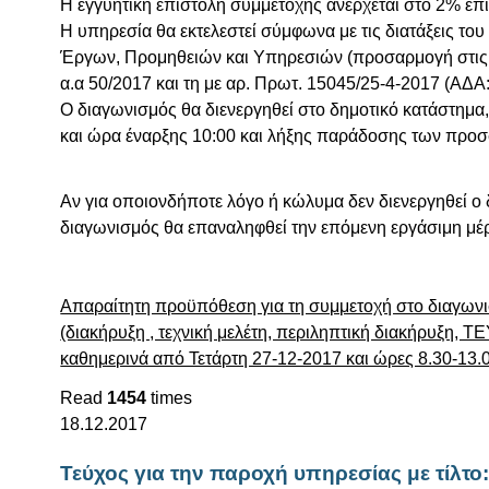
Η εγγυητική επιστολή συμμετοχής ανέρχεται στο 2% επ
Η υπηρεσία θα εκτελεστεί σύμφωνα με τις διατάξεις τ
Έργων, Προμηθειών και Υπηρεσιών (προσαρμογή στις Ο
α.α 50/2017 και τη με αρ. Πρωτ. 15045/25-4-2017 (ΑΔ
Ο διαγωνισμός θα διενεργηθεί στο δημοτικό κατάστημα
και ώρα έναρξης 10:00 και λήξης παράδοσης των προσ
Αν για οποιονδήποτε λόγο ή κώλυμα δεν διενεργηθεί ο
διαγωνισμός θα επαναληφθεί την επόμενη εργάσιμη μέρ
Απαραίτητη προϋπόθεση για τη συμμετοχή στο διαγωνι
(διακήρυξη , τεχνική μελέτη, περιληπτική διακήρυξη, 
καθημερινά από Τετάρτη 27-12-2017 και ώρες 8.30-13.0
Read
1454
times
18.12.2017
Τεύχος για την παροχή υπηρεσίας με τ