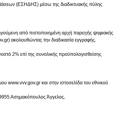
μβάσεων (ΕΣΗΔΗΣ) μέσω της διαδικτυακής πύλης
ορηγούμενη από πιστοποιημένη αρχή παροχής ψηφιακής
v.gr) ακολουθώντας την διαδικασία εγγραφής.
σοστό 2% επί της συνολικής προϋπολογισθείσης
ου www.vvv.gov.gr και στην ιστοσελίδα του εθνικού
019955 Ασημακόπουλος Άγγελος.