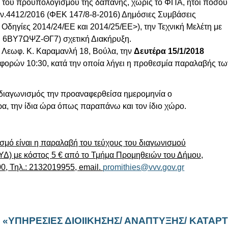
ί του προϋπολογισμού της δαπάνης, χωρίς το ΦΠΑ, ήτοι ποσού
ου ν.4412/2016 (ΦΕΚ 147/8-8-2016) Δημόσιες Συμβάσεις
δηγίες 2014/24/ΕΕ και 2014/25/ΕΕ>), την Τεχνική Μελέτη με
Α: 6ΒΥ7ΩΨΖ-ΘΓ7) σχετική Διακήρυξη.
, Λεωφ. Κ. Καραμανλή 18, Βούλα, την
Δευτέρα 15/1/2018
φορών 10:30, κατά την οποία λήγει η προθεσμία παραλαβής τω
 διαγωνισμός την προαναφερθείσα ημερομηνία ο
α, την ίδια ώρα όπως παραπάνω και τον ίδιο χώρο.
σμό είναι η παραλαβή του τεύχους του διαγωνισμού
ΤΕΥΔ) με κόστος 5 € από το Τμήμα Προμηθειών του Δήμου,
0, Τηλ.: 2132019955, email.
promithies@vvv.gov.gr
ίλτο: «ΥΠΗΡΕΣΙΕΣ ΔΙΟΙΙΚΗΣΗΣ/ ΑΝΑΠΤΥΞΗΣ/ ΚΑΤ