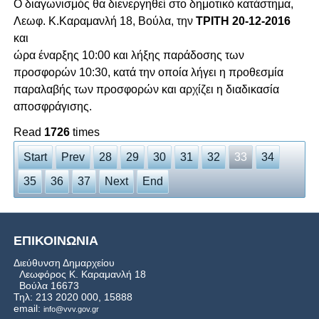
Ο διαγωνισμός θα διενεργηθεί στο δημοτικό κατάστημα,
Λεωφ. Κ.Καραμανλή 18, Βούλα, την
ΤΡΙΤΗ 20-12-2016
και
ώρα έναρξης 10:00 και λήξης παράδοσης των
προσφορών 10:30, κατά την οποία λήγει η προθεσμία
παραλαβής των προσφορών και αρχίζει η διαδικασία
αποσφράγισης.
Read
1726
times
Start
Prev
28
29
30
31
32
33
34
35
36
37
Next
End
ΕΠΙΚΟΙΝΩΝΙΑ
Διεύθυνση Δημαρχείου
Λεωφόρος Κ. Καραμανλή 18
Βούλα 16673
Τηλ: 213 2020 000, 15888
email:
info@vvv.gov.gr