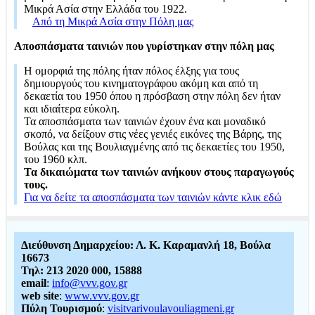
Μικρά Ασία στην Ελλάδα του 1922.
Από τη Μικρά Ασία στην Πόλη μας
Αποσπάσματα ταινιών που γυρίστηκαν στην πόλη μας
Η ομορφιά της πόλης ήταν πόλος έλξης για τους
δημιουργούς του κινηματογράφου ακόμη και από τη
δεκαετία του 1950 όπου η πρόσβαση στην πόλη δεν ήταν
και ιδιαίτερα εύκολη.
Τα αποσπάσματα των ταινιών έχουν ένα και μοναδικό
σκοπό, να δείξουν στις νέες γενιές εικόνες της Βάρης, της
Βούλας και της Βουλιαγμένης από τις δεκαετίες του 1950,
του 1960 κλπ.
Τα δικαιώματα των ταινιών ανήκουν στους παραγωγούς
τους.
Για να δείτε τα αποσπάσματα των ταινιών κάντε κλικ εδώ
Διεύθυνση Δημαρχείου: Λ. Κ. Καραμανλή 18, Βούλα
16673
Τηλ: 213 2020 000, 15888
email
:
info@vvv.gov.gr
web site
:
www.vvv.gov.gr
Πύλη Τουρισμού
:
visitvarivoulavouliagmeni.gr