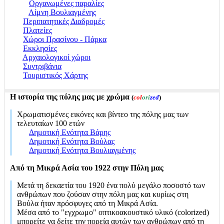
Οργανωμένες παραλίες
Λίμνη Βουλιαγμένης
Περιπατητικές Διαδρομές
Πλατείες
Χώροι Πρασίνου - Πάρκα
Εκκλησίες
Αρχαιολογικοί χώροι
Συντριβάνια
Τουριστικός Χάρτης
Η ιστορία της πόλης μας με χρώμα
(
col
ori
zed
)
Χρωματισμένες εικόνες και βίντεο της πόλης μας των
τελευταίων 100 ετών
Δημοτική Ενότητα Βάρης
Δημοτική Ενότητα Βούλας
Δημοτική Ενότητα Βουλιαγμένης
Από τη Μικρά Ασία του 1922 στην Πόλη μας
Μετά τη δεκαετία του 1920 ένα πολύ μεγάλο ποσοστό των
ανθρώπων που ζούσαν στην πόλη μας και κυρίως στη
Βούλα ήταν πρόσφυγες από τη Μικρά Ασία.
Μέσα από το "εγχρωμο" οπτικοακουστικό υλικό (colorized)
μπορείτε να δείτε την πορεία αυτών των ανθρώπων από τη