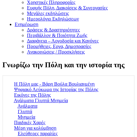
Χρηστικές Πληροφορίες
Ευφυής Πόλη, Διακρίσεις & Συνεργασίες
Μεγάλες εκδηλώσεις
Ημερολόγιο Εκδηλώσεων
Ενημέρωση
Δράσεις & Δραστηριότητες
Περιβάλλον & Ποιότητα Ζωής
Διαφάνεια – Λογοδοσία και Κανόνες
Προμήθειες, Εργα, Δημοπρασίες
Ανακοινώσεις / Προσκλήσεις
Γνωρίζω την Πόλη και την ιστορία της
Η Πόλη μας - Βάρη Βούλα Βουλιαγμένη
Ψηφιακό Λεύκωμα της Ιστορίας της Πόλης
Εικόνες της Πόλης
Αγάλματα Γλυπτά Μνημεία
Αγάλματα
Γλυπτά
Μνημεία
Παιδικές Χαρές
Μέρη για κολύμβηση
Ελεύθερες παραλίες