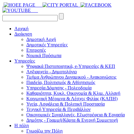
Αρχική
Διοίκηση
Δημοτική Αρχή
Δημοτικές Υπηρεσίες
Επιτροπές
Νομικά Πρόσωπα
Υπηρεσίες
Ψηφιακά Πιστοποιητικά, e-Υπηρεσίες & ΚΕΠ
Ληξιαρχείο - Δημοτολόγιο
Τμήμα Ανθρώπινου Δυναμικού - Ανακοινώσεις
Παιδεία, Πολιτισμός & Αθλητισμός
Υπηρεσία Δόμησης - Πολεοδομία
Καθαριότητα, Κυκλ. Οικονομία & Κλιμ. Αλλαγή
Kοινωνική Μέριμνα & Λέσχες Φιλίας (ΚΑΠΗ)
Υγεία, Ασφάλεια & Πολιτική Προστασία
Τεχνική Υπηρεσία & Περιβάλλον
Οικονομικές Συναλλαγές, Εξωστρέφεια & Εργασία
Δημότης - Γραμμή/Κάρτα & Ενεργή Συμμετοχή
Η πόλη
Γνωρίζω την Πόλη