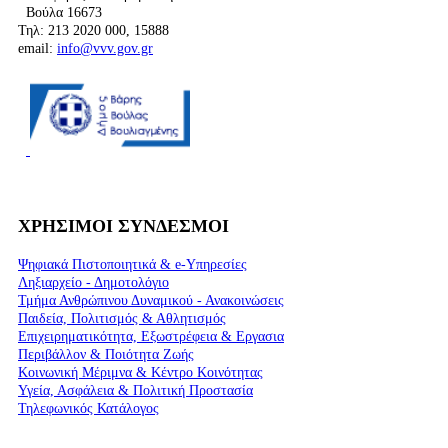
Βούλα 16673
Τηλ: 213 2020 000, 15888
email:
info@vvv.gov.gr
ΧΡΗΣΙΜΟΙ ΣΥΝΔΕΣΜΟΙ
Ψηφιακά Πιστοποιητικά & e-Υπηρεσίες
Ληξιαρχείο - Δημοτολόγιο
Τμήμα Ανθρώπινου Δυναμικού - Ανακοινώσεις
Παιδεία, Πολιτισμός & Αθλητισμός
Επιχειρηματικότητα, Εξωστρέφεια & Εργασια
Περιβάλλον & Ποιότητα Ζωής
Kοινωνική Μέριμνα & Κέντρο Κοινότητας
Υγεία, Ασφάλεια & Πολιτική Προστασία
Τηλεφωνικός Κατάλογος