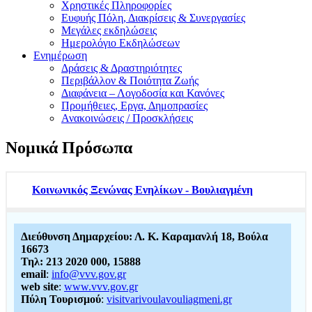
Χρηστικές Πληροφορίες
Ευφυής Πόλη, Διακρίσεις & Συνεργασίες
Μεγάλες εκδηλώσεις
Ημερολόγιο Εκδηλώσεων
Ενημέρωση
Δράσεις & Δραστηριότητες
Περιβάλλον & Ποιότητα Ζωής
Διαφάνεια – Λογοδοσία και Κανόνες
Προμήθειες, Εργα, Δημοπρασίες
Ανακοινώσεις / Προσκλήσεις
Νομικά Πρόσωπα
Κοινωνικός Ξενώνας Ενηλίκων - Βουλιαγμένη
Διεύθυνση Δημαρχείου: Λ. Κ. Καραμανλή 18, Βούλα
16673
Τηλ: 213 2020 000, 15888
email
:
info@vvv.gov.gr
web site
:
www.vvv.gov.gr
Πύλη Τουρισμού
:
visitvarivoulavouliagmeni.gr