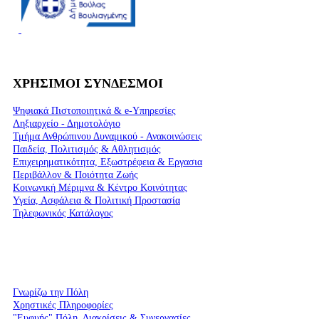
ΧΡΗΣΙΜΟΙ ΣΥΝΔΕΣΜΟΙ
Ψηφιακά Πιστοποιητικά & e-Υπηρεσίες
Ληξιαρχείο - Δημοτολόγιο
Τμήμα Ανθρώπινου Δυναμικού - Ανακοινώσεις
Παιδεία, Πολιτισμός & Αθλητισμός
Επιχειρηματικότητα, Εξωστρέφεια & Εργασια
Περιβάλλον & Ποιότητα Ζωής
Kοινωνική Μέριμνα & Κέντρο Κοινότητας
Υγεία, Ασφάλεια & Πολιτική Προστασία
Τηλεφωνικός Κατάλογος
Γνωρίζω την Πόλη
Χρηστικές Πληροφορίες
"Ευφυής" Πόλη, Διακρίσεις & Συνεργασίες