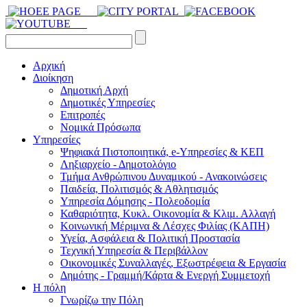
Αρχική
Διοίκηση
Δημοτική Αρχή
Δημοτικές Υπηρεσίες
Επιτροπές
Νομικά Πρόσωπα
Υπηρεσίες
Ψηφιακά Πιστοποιητικά, e-Υπηρεσίες & ΚΕΠ
Ληξιαρχείο - Δημοτολόγιο
Τμήμα Ανθρώπινου Δυναμικού - Ανακοινώσεις
Παιδεία, Πολιτισμός & Αθλητισμός
Υπηρεσία Δόμησης - Πολεοδομία
Καθαριότητα, Κυκλ. Οικονομία & Κλιμ. Αλλαγή
Kοινωνική Μέριμνα & Λέσχες Φιλίας (ΚΑΠΗ)
Υγεία, Ασφάλεια & Πολιτική Προστασία
Τεχνική Υπηρεσία & Περιβάλλον
Οικονομικές Συναλλαγές, Εξωστρέφεια & Εργασία
Δημότης - Γραμμή/Κάρτα & Ενεργή Συμμετοχή
Η πόλη
Γνωρίζω την Πόλη