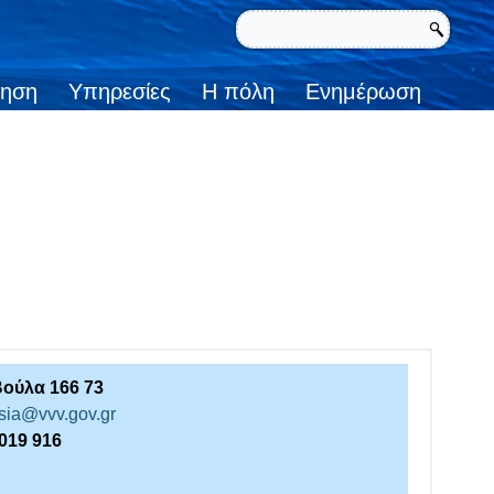
κηση
Υπηρεσίες
Η πόλη
Ενημέρωση
ούλα 166 73
esia@vvv.gov.gr
2019 916