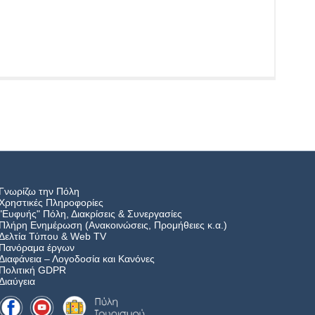
Γνωρίζω την Πόλη
Χρηστικές Πληροφορίες
"Ευφυής" Πόλη, Διακρίσεις & Συνεργασίες
Πλήρη Ενημέρωση (Ανακοινώσεις, Προμήθειες κ.α.)
Δελτία Τύπου
&
Web TV
Πανόραμα έργων
Διαφάνεια – Λογοδοσία και Κανόνες
Πολιτική GDPR
Διαύγεια