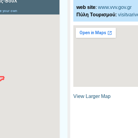
web site
:
www.vvv.gov.gr
Πύλη Τουρισμού:
visitvari
View Larger Map