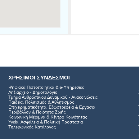
ΧΡΗΣΙΜΟΙ ΣΥΝΔΕΣΜΟΙ
Ψηφιακά Πιστοποιητικά & e-Υπηρεσίες
Ληξιαρχείο - Δημοτολόγιο
Τμήμα Ανθρώπινου Δυναμικού - Ανακοινώσεις
Παιδεία, Πολιτισμός & Αθλητισμός
Επιχειρηματικότητα, Εξωστρέφεια & Εργασια
Περιβάλλον & Ποιότητα Ζωής
Kοινωνική Μέριμνα & Κέντρο Κοινότητας
Υγεία, Ασφάλεια & Πολιτική Προστασία
Τηλεφωνικός Κατάλογος