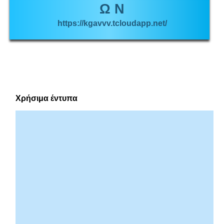
Ω Ν
https://kgavvv.tcloudapp.net/
Χρήσιμα έντυπα