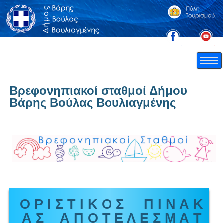
Βρεφονηπιακοί σταθμοί Δήμου
Βάρης Βούλας Βουλιαγμένης
Ο Ρ Ι Σ Τ Ι Κ Ο Σ Π Ι Ν Α Κ
Α Σ Α Π Ο Τ Ε Λ Ε Σ Μ Α Τ