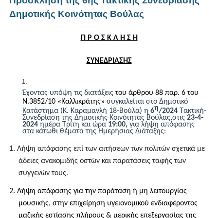
Πρόσκληση της 6ης Τακτικής Συνεδρίασης
Δημοτικής Κοινότητας Βούλας
Π Ρ Ο Σ Κ Λ Η Σ Η
ΣΥΝΕΔΡΙΑΣΗΣ
Έχοντας υπόψη τις διατάξεις
του άρθρου 88 παρ. 6 του
Ν.3852/10 «Καλλικράτης»
συγκαλείται στο Δημοτικό
η
Κατάστημα (Κ. Καραμανλή 18-Βούλα) η
6
/202
4
Τακτική-
Συνεδρίαση της Δημοτικής Κοινότητας Βούλας
,
στις
23
-
4
-
202
4
ημέρα
Τρίτη
και ώρα
19:00
,
για λήψη απόφασης
στα κάτωθι θέματα της Ημερήσιας Διάταξης:
1.
Λήψη απόφασης επί των αιτήσεων των πολιτών σχετικά με
άδειες ανακομιδής οστών και παρατάσεις ταφής των
συγγενών τους.
2.
Λήψη απόφασης για την παράταση ή μη λειτουργίας
μουσικής, στην επιχείρηση υγειονομικού ενδιαφέροντος
μαζικής εστίασης πλήρους & μερικής επεξεργασίας της