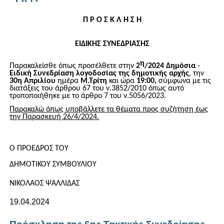
Π Ρ Ο Σ Κ Λ Η Σ Η
ΕΙΔΙΚΗΣ ΣΥΝΕΔΡΙΑΣΗΣ
η
Παρακαλείσθε όπως προσέλθετ
ε στην
2
/2024
Δημόσια
-
Ειδική
Συνεδρίαση λογοδοσίας της δημοτικής αρχής
, την
30
η Απριλίου
ημέρα
Μ.Τρίτη
και ώρα
19:00,
σύμφωνα με τις
διατάξεις του άρθρου 67 του ν.3852/2010 όπως αυτό
τροποποιήθηκε με το άρθρο 7 του ν.5056/2023.
Παρακαλώ όπως υποβάλλετε τα θέματα προς συζήτηση έως
την Παρασκευή 26/4/2024.
O
ΠΡΟΕΔΡΟΣ ΤΟΥ
ΔΗΜΟΤΙΚΟΥ ΣΥΜΒΟΥΛΙΟΥ
ΝΙΚΟΛΑΟΣ ΨΑΛΛΙΔΑΣ
19.04.2024