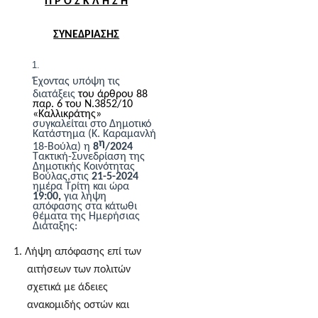
Π Ρ Ο Σ Κ Λ Η Σ Η
ΣΥΝΕΔΡΙΑΣΗΣ
Έχοντας υπόψη τις
διατάξεις
του άρθρου 88
παρ. 6 του Ν.3852/10
«Καλλικράτης»
συγκαλείται στο Δημοτικό
Κατάστημα (Κ. Καραμανλή
η
18-Βούλα) η
8
/202
4
Τακτική-
Συνεδρίαση της
Δημοτικής Κοινότητας
Βούλας
,
στις
21
-
5
-202
4
ημέρα
Τρίτη
και ώρα
19:00
,
για λήψη
απόφασης στα κάτωθι
θέματα της Ημερήσιας
Διάταξης:
1.
Λήψη απόφασης επί των
αιτήσεων των πολιτών
σχετικά με άδειες
ανακομιδής οστών και