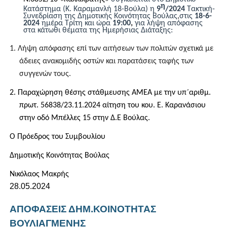
η
Κατάστημα (Κ. Καραμανλή 18-Βούλα) η
9
/202
4
Τακτική-
Συνεδρίαση της Δημοτικής Κοινότητας Βούλας
,
στις
18
-
6
-
202
4
ημέρα
Τρίτη
και ώρα
19:00
,
για λήψη απόφασης
στα κάτωθι θέματα της Ημερήσιας Διάταξης:
1.
Λήψη απόφασης επί των αιτήσεων των πολιτών σχετικά με
άδειες ανακομιδής οστών και παρατάσεις ταφής των
συγγενών τους.
2.
Παραχώρηση θέσης στάθμευσης ΑΜΕΑ με την υπ΄αριθμ.
πρωτ. 56838/23.11.2024 αίτηση του κου. Ε. Καρανάσιου
στην οδό Μπέλλες 15 στην Δ.Ε Βούλας.
Ο
Πρόεδρος του Συμβουλίου
Δημοτικής Κοινότητας Βούλας
Νικόλαος Μακρής
28.05.2024
ΑΠΟΦΑΣΕΙΣ ΔΗΜ.ΚΟΙΝΟΤΗΤΑΣ
ΒΟΥΛΙΑΓΜΕΝΗΣ