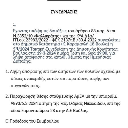
ΣΥΝΕΔΡΙΑΣΗΣ
Έχοντας υπόψη τις διατάξεις
του άρθρου 88 παρ. 6 του
Ν.3852/10 «Καλλικράτης» και της ΚΥΑ Δ1α/
ΓΠ.οικ.23983/2022 - ΦΕΚ 2137τ.Β’/30.4.2022
συγκαλείται
στο Δημοτικό Κατάστημα (Κ. Καραμανλή 18-Βούλα) η
η
5
/202
4
Τακτική-
Συνεδρίαση της Δημοτικής Κοινότητας
Βούλας
,
στις
19
-
3
-202
4
ημέρα
Τρίτη
και ώρα
19:00
,
για
λήψη απόφασης στα κάτωθι θέματα της Ημερήσιας
Διάταξης:
1.
Λήψη απόφασης επί των αιτήσεων των πολιτών σχετικά με
άδειες ανακομιδής οστών και παρατάσεις ταφής των
συγγενών τους.
2.
Παραχώρ
η
ση θέσης στάθμευσης ΑμΕΑ με την υπ.αριθμ.
9893/5.3.2024 αίτηση της κας. Ιλάριας Νικολαϊδου, επί της
οδού Σαρανταπόρου 28 στην Δ.Ε Βούλας.
Ο
Πρόεδρος του Συμβουλίου