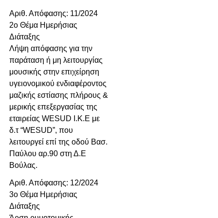
Αριθ. Απόφασης: 11/2024
2ο Θέμα Ημερήσιας
Διάταξης
Λήψη απόφασης για την
παράταση ή μη λειτουργίας
μουσικής στην επιχείρηση
υγειονομικού ενδιαφέροντος
μαζικής εστίασης πλήρους &
μερικής επεξεργασίας της
εταιρείας WESUD I.K.E με
δ.τ “WESUD”, που
λειτουργεί επί της οδού Βασ.
Παύλου αρ.90 στη Δ.Ε
Βούλας.
Αριθ. Απόφασης: 12/2024
3ο Θέμα Ημερήσιας
Διάταξης
Άρση ρυμοτομικής