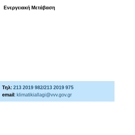
Ενεργειακή Μετάβαση
Τηλ:
213 2019 982
/
213 2019 975
email
:
klimatikiallagi@vvv.gov.gr