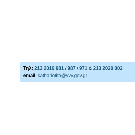
Τηλ:
213 2019 981
/
987
/
971
&
213 2020 002
email
:
kathariotita@vvv.gov.gr