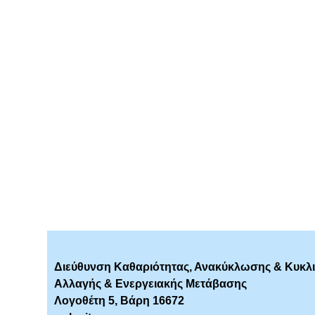
Διεύθυνση Καθαριότητας, Ανακύκλωσης & Κυκλικ
Αλλαγής & Ενεργειακής Μετάβασης
Λογοθέτη 5, Βάρη 16672