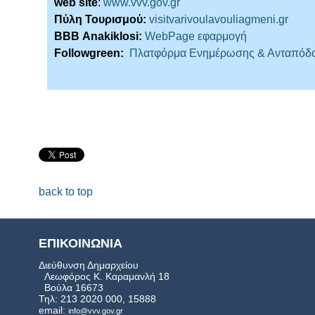
web site
:
www.vvv.gov.gr
Πύλη Τουρισμού:
visitvarivoulavouliagmeni.gr
ΒΒΒ Anakiklosi:
WebPage εφαρμογή
Followgreen:
Πλατφόρμα Ενημέρωσης & Ανταπόδ
back to top
ΕΠΙΚΟΙΝΩΝΙΑ
Διεύθυνση Δημαρχείου
Λεωφόρος Κ. Καραμανλή 18
Βούλα 16673
Τηλ: 213 2020 000, 15888
email:
info@vvv.gov.gr