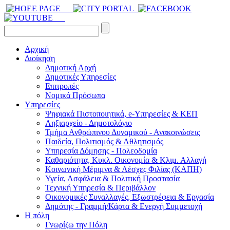
Αρχική
Διοίκηση
Δημοτική Αρχή
Δημοτικές Υπηρεσίες
Επιτροπές
Νομικά Πρόσωπα
Υπηρεσίες
Ψηφιακά Πιστοποιητικά, e-Υπηρεσίες & ΚΕΠ
Ληξιαρχείο - Δημοτολόγιο
Τμήμα Ανθρώπινου Δυναμικού - Ανακοινώσεις
Παιδεία, Πολιτισμός & Αθλητισμός
Υπηρεσία Δόμησης - Πολεοδομία
Καθαριότητα, Κυκλ. Οικονομία & Κλιμ. Αλλαγή
Kοινωνική Μέριμνα & Λέσχες Φιλίας (ΚΑΠΗ)
Υγεία, Ασφάλεια & Πολιτική Προστασία
Τεχνική Υπηρεσία & Περιβάλλον
Οικονομικές Συναλλαγές, Εξωστρέφεια & Εργασία
Δημότης - Γραμμή/Κάρτα & Ενεργή Συμμετοχή
Η πόλη
Γνωρίζω την Πόλη