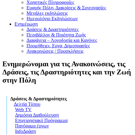
Χρηστικές Πληροφορίες
Ευφυής Πόλη, Διακρίσεις & Συνεργασίες
Μεγάλες εκδηλώσεις
Ημερολόγιο Εκδηλώσεων
Ενημέρωση
Δράσεις & Δραστηριότητες
Περιβάλλον & Ποιότητα Ζωής
Διαφάνεια – Λογοδοσία και Κανόνες
Προμήθειες, Εργα, Δημοπρασίες
Ανακοινώσεις / Προσκλήσεις
Ενημερώνομαι για τις Ανακοινώσεις, τις
Δράσεις, τις Δραστηριότητες και την Ζωή
στην Πόλη
Δράσεις & Δραστηριότητες
Δελτία Τύπου
Web TV
Δημόσια Διαβούλευση
Επιχειρησιακό Πρόγραμμα
Πανόραμα έργων
InfoΔράση