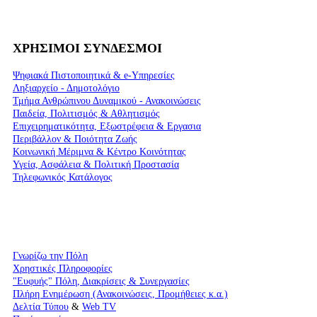
ΧΡΗΣΙΜΟΙ ΣΥΝΔΕΣΜΟΙ
Ψηφιακά Πιστοποιητικά & e-Υπηρεσίες
Ληξιαρχείο - Δημοτολόγιο
Τμήμα Ανθρώπινου Δυναμικού - Ανακοινώσεις
Παιδεία, Πολιτισμός & Αθλητισμός
Επιχειρηματικότητα, Εξωστρέφεια & Εργασια
Περιβάλλον & Ποιότητα Ζωής
Kοινωνική Μέριμνα & Κέντρο Κοινότητας
Υγεία, Ασφάλεια & Πολιτική Προστασία
Τηλεφωνικός Κατάλογος
Γνωρίζω την Πόλη
Χρηστικές Πληροφορίες
"Ευφυής" Πόλη, Διακρίσεις & Συνεργασίες
Πλήρη Ενημέρωση (Ανακοινώσεις, Προμήθειες κ.α.)
Δελτία Τύπου
&
Web TV