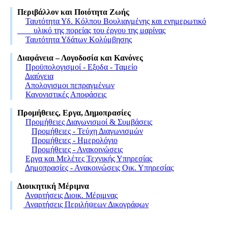
Περιβάλλον και Ποιότητα Ζωής
Ταυτότητα Υδ. Κόλπoυ Βουλιαγμένης και ενημερωτικό
υλικό της πορείας του έργου της μαρίνας
Ταυτότητα Υδάτων Κολύμβησης
Διαφάνεια – Λογοδοσία και Κανόνες
Προϋπολογισμοί - Eξοδα - Ταμείο
Διαύγεια
Απολογισμοι πεπραγμένων
Κανονιστικές Αποφάσεις
Προμήθειες, Εργα, Δημοπρασίες
Προμήθειες Διαγωνισμοί & Συμβάσεις
Προμήθειες - Τεύχη Διαγωνισμών
Προμήθειες - Ημερολόγιο
Προμήθειες - Ανακοινώσεις
Εργα και Μελέτες Τεχνικής Υπηρεσίας
Δημοπρασίες - Ανακοινώσεις Οικ. Υπηρεσίας
Διοικητική Μέριμνα
Αναρτήσεις Διοικ. Μέριμνας
Αναρτήσεις Περιλήψεων Δικογράφων