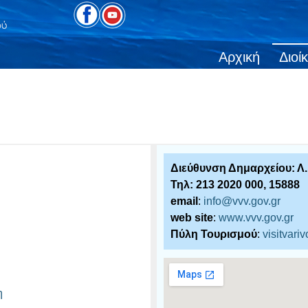
Αρχική
Διοί
Διεύθυνση Δημαρχείου: Λ
Τηλ: 213 2020 000, 15888
email
:
info@vvv.gov.gr
web site
:
www.vvv.gov.gr
Πύλη Τουρισμού
:
visitvari
η