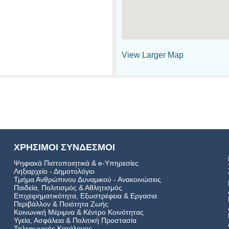
View Larger Map
ΧΡΗΣΙΜΟΙ ΣΥΝΔΕΣΜΟΙ
Ψηφιακά Πιστοποιητικά & e-Υπηρεσίες
Ληξιαρχείο - Δημοτολόγιο
Τμήμα Ανθρώπινου Δυναμικού - Ανακοινώσεις
Παιδεία, Πολιτισμός & Αθλητισμός
Επιχειρηματικότητα, Εξωστρέφεια & Εργασια
Περιβάλλον & Ποιότητα Ζωής
Kοινωνική Μέριμνα & Κέντρο Κοινότητας
Υγεία, Ασφάλεια & Πολιτική Προστασία
Τηλεφωνικός Κατάλογος