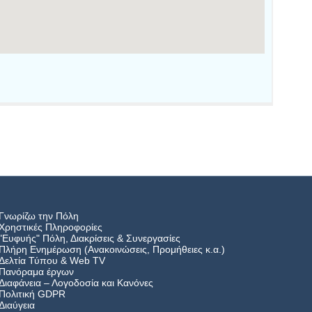
Γνωρίζω την Πόλη
Χρηστικές Πληροφορίες
"Ευφυής" Πόλη, Διακρίσεις & Συνεργασίες
Πλήρη Ενημέρωση (Ανακοινώσεις, Προμήθειες κ.α.)
Δελτία Τύπου
&
Web TV
Πανόραμα έργων
Διαφάνεια – Λογοδοσία και Κανόνες
Πολιτική GDPR
Διαύγεια