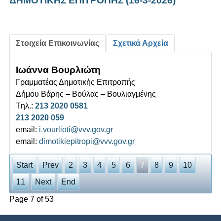
ΔΗΜΟΤΙΚΗΣ ΕΠΙΤΡΟΠΗΣ (16-3-2026)
Στοιχεία Επικοινωνίας
Σχετικά Αρχεία
Ιωάννα Βουρλιώτη
Γραμματέας Δημοτικής Επιτροπής
Δήμου Βάρης – Βούλας – Βουλιαγμένης
Tηλ.:
213 2020 0581
213 2020 059
email:
i.vourlioti@vvv.gov.gr
email:
dimotikiepitropi@vvv.gov.gr
Start
Prev
2
3
4
5
6
7
8
9
10
11
Next
End
Page 7 of 53