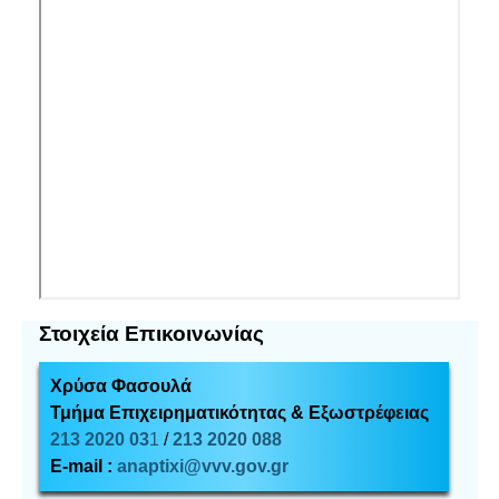
Στοιχεία Επικοινωνίας
Χρύσα Φασουλά
Τμήμα Επιχειρηματικότητας & Εξωστρέφειας
213 2020 03
1
/
213 2020 088
E-mail :
anaptixi@vvv.gov.gr