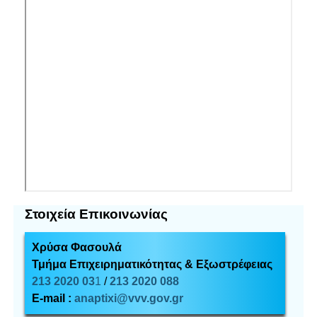
Στοιχεία Επικοινωνίας
Χρύσα Φασουλά
Τμήμα Επιχειρηματικότητας & Εξωστρέφειας
213 2020 03
1
/
213 2020 088
E-mail :
anaptixi@vvv.gov.gr