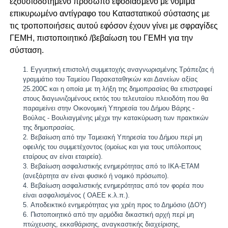
εξουσιοδοτημένο πρόσωπο εφοδιασμένο με νόμιμα
επικυρωμένο αντίγραφο του Καταστατικού σύστασης με
τις τροποποιήσεις αυτού εφόσον έχουν γίνει με σφραγίδες
ΓΕΜΗ, πιστοποιητικό /βεβαίωση του ΓΕΜΗ για την
σύσταση.
Εγγυητική επιστολή συμμετοχής αναγνωρισμένης Τράπεζας ή
γραμμάτιο του Ταμείου Παρακαταθηκών και Δανείων αξίας
25.200C και η οποία με τη λήξη της δημοπρασίας θα επιστραφεί
στους διαγωνιζομένους εκτός του τελευταίου πλειοδότη που θα
παραμείνει στην Οικονομική Υπηρεσία του Δήμου Βάρης -
Βούλας - Βουλιαγμένης μέχρι την κατακύρωση των πρακτικών
της δημοπρασίας.
Βεβαίωση από την Ταμειακή Υπηρεσία του Δήμου περί μη
οφειλής του συμμετέχοντος (ομοίως και για τους υπόλοιπους
εταίρους αν είναι εταιρεία).
Βεβαίωση ασφαλιστικής ενημερότητας από το ΙΚΑ-ΕΤΑΜ
(ανεξάρτητα αν είναι φυσικό ή νομικό πρόσωπο).
Βεβαίωση ασφαλιστικής ενημερότητας από τον φορέα που
είναι ασφαλισμένος ( ΟΑΕΕ κ.λ.π.).
Αποδεικτικό ενημερότητας για χρέη προς το Δημόσιο (ΔΟΥ)
Πιστοποιητικό από την αρμόδια δικαστική αρχή περί μη
πτώχευσης, εκκαθάρισης, αναγκαστικής διαχείρισης,