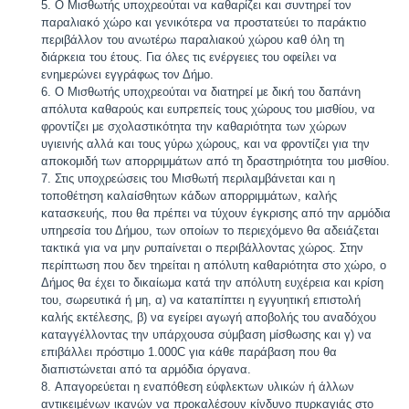
Ο Μισθωτής υποχρεούται να καθαρίζει και συντηρεί τον
παραλιακό χώρο και γενικότερα να προστατεύει το παράκτιο
περιβάλλον του ανωτέρω παραλιακού χώρου καθ όλη τη
διάρκεια του έτους. Για όλες τις ενέργειες του οφείλει να
ενημερώνει εγγράφως τον Δήμο.
Ο Μισθωτής υποχρεούται να διατηρεί με δική του δαπάνη
απόλυτα καθαρούς και ευπρεπείς τους χώρους του μισθίου, να
φροντίζει με σχολαστικότητα την καθαριότητα των χώρων
υγιεινής αλλά και τους γύρω χώρους, και να φροντίζει για την
αποκομιδή των απορριμμάτων από τη δραστηριότητα του μισθίου.
Στις υποχρεώσεις του Μισθωτή περιλαμβάνεται και η
τοποθέτηση καλαίσθητων κάδων απορριμμάτων, καλής
κατασκευής, που θα πρέπει να τύχουν έγκρισης από την αρμόδια
υπηρεσία του Δήμου, των οποίων το περιεχόμενο θα αδειάζεται
τακτικά για να μην ρυπαίνεται ο περιβάλλοντας χώρος. Στην
περίπτωση που δεν τηρείται η απόλυτη καθαριότητα στο χώρο, ο
Δήμος θα έχει το δικαίωμα κατά την απόλυτη ευχέρεια και κρίση
του, σωρευτικά ή μη, α) να καταπίπτει η εγγυητική επιστολή
καλής εκτέλεσης, β) να εγείρει αγωγή αποβολής του αναδόχου
καταγγέλλοντας την υπάρχουσα σύμβαση μίσθωσης και γ) να
επιβάλλει πρόστιμο 1.000C για κάθε παράβαση που θα
διαπιστώνεται από τα αρμόδια όργανα.
Απαγορεύεται η εναπόθεση εύφλεκτων υλικών ή άλλων
αντικειμένων ικανών να προκαλέσουν κίνδυνο πυρκαγιάς στο