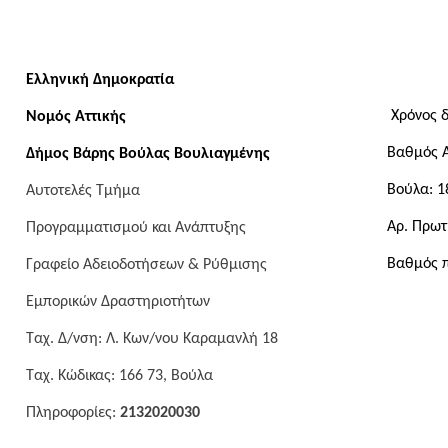
Ελληνική Δημοκρατία
Χρόνος δ
Νομός Αττικής
Βαθμός 
Δήμος Βάρης Βούλας Βουλιαγμένης
Βούλα:
1
Αυτοτελές Τμήμα
Aρ. Πρωτ
Προγραμματισμού και Ανάπτυξης
Bαθμός π
Γραφείο Αδειοδοτήσεων & Ρύθμισης
Εμπορικών Δραστηριοτήτων
Ταχ. Δ/νση: Λ. Κων/νου Καραμανλή 18
Ταχ. Κώδικας: 166 73, Βούλα
Πληροφορίες:
213202
0030