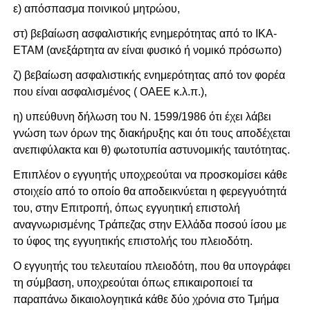
ε) απόσπασμα ποινικού μητρώου,
στ) βεβαίωση ασφαλιστικής ενημερότητας από το ΙΚΑ-
ΕΤΑΜ (ανεξάρτητα αν είναι φυσικό ή νομικό πρόσωπο)
ζ) βεβαίωση ασφαλιστικής ενημερότητας από τον φορέα
που είναι ασφαλισμένος ( ΟΑΕΕ κ.λ.π.),
η) υπεύθυνη δήλωση του Ν. 1599/1986 ότι έχει λάβει
γνώση των όρων της διακήρυξης και ότι τους αποδέχεται
ανεπιφύλακτα και θ) φωτοτυπία αστυνομικής ταυτότητας.
Επιπλέον ο εγγυητής υποχρεούται να προσκομίσει κάθε
στοιχείο από το οποίο θα αποδεικνύεται η φερεγγυότητά
του, στην Επιτροπή, όπως εγγυητική επιστολή
αναγνωρισμένης Τράπεζας στην Ελλάδα ποσού ίσου με
το ύφος της εγγυητικής επιστολής του πλειοδότη.
Ο εγγυητής του τελευταίου πλειοδότη, που θα υπογράφει
τη σύμβαση, υποχρεούται όπως επικαιροποιεί τα
παραπάνω δικαιολογητικά κάθε δύο χρόνια στο Τμήμα