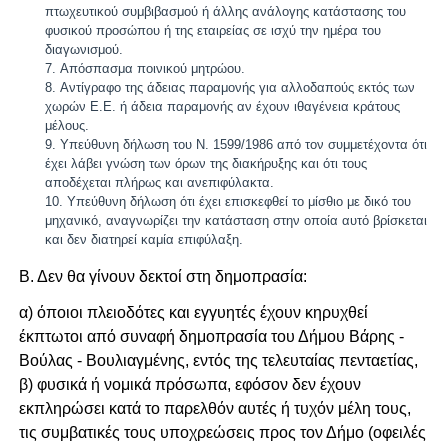
πτωχευτικού συμβιβασμού ή άλλης ανάλογης κατάστασης του
φυσικού προσώπου ή της εταιρείας σε ισχύ την ημέρα του
διαγωνισμού.
Απόσπασμα ποινικού μητρώου.
Αντίγραφο της άδειας παραμονής για αλλοδαπούς εκτός των
χωρών Ε.Ε. ή άδεια παραμονής αν έχουν ιθαγένεια κράτους
μέλους.
Υπεύθυνη δήλωση του Ν. 1599/1986 από τον συμμετέχοντα ότι
έχει λάβει γνώση των όρων της διακήρυξης και ότι τους
αποδέχεται πλήρως και ανεπιφύλακτα.
Υπεύθυνη δήλωση ότι έχει επισκεφθεί το μίσθιο με δικό του
μηχανικό, αναγνωρίζει την κατάσταση στην οποία αυτό βρίσκεται
και δεν διατηρεί καμία επιφύλαξη.
Β. Δεν θα γίνουν δεκτοί στη δημοπρασία:
α) όποιοι πλειοδότες και εγγυητές έχουν κηρυχθεί
έκπτωτοι από συναφή δημοπρασία του Δήμου Βάρης -
Βούλας - Βουλιαγμένης, εντός της τελευταίας πενταετίας,
β) φυσικά ή νομικά πρόσωπα, εφόσον δεν έχουν
εκπληρώσει κατά το παρελθόν αυτές ή τυχόν μέλη τους,
τις συμβατικές τους υποχρεώσεις προς τον Δήμο (οφειλές