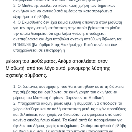
Ο Μισθωτής οφείλει να κάνει καλή χρήση των δημοτικών
ακινήτων και να αντικαθιστά αμέσως τα καταστρεφόμενα
εξαρτήματα ή βλάβες.
Ο Εκμισθωτής δεν έχει καμιά ευθύνη απέναντι στον μισθωτή
για την πραγματική κατάσταση στην οποία βρίσκεται το μίσθιο
την οποία θεωρείται ότι έχει λάβει γνώση, αποδέχεται
ανεπιφύλακτα και έχει υποβάλει σχετική υπεύθυνη δήλωση του
Ν.1599/86 (βλ. άρθρο 8 της Διακήρυξης). Κατά συνέπεια δεν
υποχρεώνεται σε επιστροφή ή
μείωση του μισθώματος. Ακόμα αποκλείεται στον
Μισθωτή, από τον λόγο αυτό, μονομερής λύση της
σχετικής σύμβασης.
Οι δαπάνες συντήρησης που θα απαιτηθούν κατά τη διάρκεια
της σύμβασης και οφείλονται σε κακή χρήση του ακινήτου εκ
μέρους του Μισθωτή ή τρίτων, βαρύνουν το Μισθωτή.
Υποχρεούται ακόμη, μόλις λήξει η σύμβαση, να αποδώσει το
χώρο ελεύθερο και σε καλή κατάσταση μετά τις τυχόν προσθήκες
και βελτιώσεις του, χωρίς να δικαιούται να αφαιρέσει από αυτό
κανένα οικοδομήσιμο υλικό. Τα υλικά αυτά θα παραμείνουν για
όφελος του Δήμου, χωρίς αποζημίωση. Οιαδήποτε φθορά ή βλάβη
θα βαρύνει αυτόν. Σε αντίθετη περίπτωση υποχρεούται να