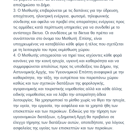
αποζημιώσει το Δήμο.
Ο Μισθωτής επιβαρύνεται με τις δαπάνες για την ύδρευση,
αποχέτευση, ηλεκτρική ενέργεια, φωτισμό, τηλεφωνικής
σύνδεσης και οφείλει να προβεί στις απαραίτητες ενέργειες προς
τις αρμόδιες κατά περίπτωση υπηρεσίες για να συνδεθεί με το
αντίστοιχο δίκτυο. Οι συνδέσεις με τα δίκτυα θα πρέπει να
συνάπτονται στο όνομα του Μισθωτή .Επίσης, είναι
υποχρεωμένος να καταβάλλει κάθε φόρο ή τέλος που σχετίζεται
με τη λειτουργία του προς εκμίσθωση χώρου.
Ο Μισθωτής υποχρεούται να τηρεί τους ισχύοντες κάθε φορά
κανόνες για την κοινή ησυχία, υγιεινή και καθαριότητα και να
συμμορφώνεται απολύτως προς τις υποδείξεις του Δήμου, της
Αστυνομικής Αρχής, του Υγειονομικού Επόπτη αναφορικά με την
καθαριότητα, την τάξη, την ευπρέπεια του παραπάνω χώρου
καθώς και των σχετικών διατάξεων της φορολογικής,
αγορανομικής και τουριστικής νομοθεσίας αλλά και κάθε άλλης
ειδικής νομοθεσίας και να λάβει την απαραίτητη άδεια
λειτουργίας. Να χρησιμοποιεί το μίσθιο χωρίς να θίγει την ησυχία,
την υγεία, την εργασία, την ασφάλεια και τα χρηστά ήθη των
επισκεπτών και των περιοίκων. Ειδικώς για την τήρηση των
υγειονομικών διατάξεων, η Δημοτική Αρχή θα προβαίνει σε
έλεγχο τήρησης των διατάξεων αυτών, οποτεδήποτε, για λόγους
ασφαλείας της υγείας των επισκεπτών και των περιοίκων.