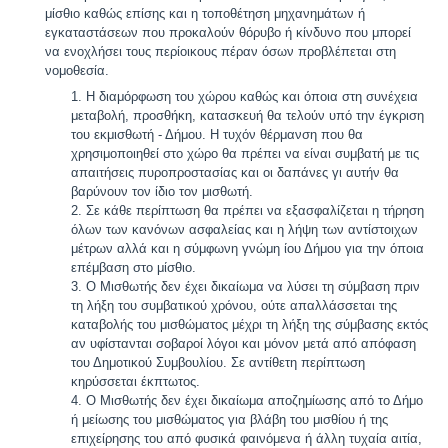
μίσθιο καθώς επίσης και η τοποθέτηση μηχανημάτων ή
εγκαταστάσεων που προκαλούν θόρυβο ή κίνδυνο που μπορεί
να ενοχλήσει τους περίοικους πέραν όσων προβλέπεται στη
νομοθεσία.
Η διαμόρφωση του χώρου καθώς και όποια στη συνέχεια
μεταβολή, προσθήκη, κατασκευή θα τελούν υπό την έγκριση
του εκμισθωτή - Δήμου. Η τυχόν θέρμανση που θα
χρησιμοποιηθεί στο χώρο θα πρέπει να είναι συμβατή με τις
απαιτήσεις πυροπροστασίας και οι δαπάνες γι αυτήν θα
βαρύνουν τον ίδιο τον μισθωτή.
Σε κάθε περίπτωση θα πρέπει να εξασφαλίζεται η τήρηση
όλων των κανόνων ασφαλείας και η λήψη των αντίστοιχων
μέτρων αλλά και η σύμφωνη γνώμη ίου Δήμου για την όποια
επέμβαση στο μίσθιο.
Ο Μισθωτής δεν έχει δικαίωμα να λύσει τη σύμβαση πριν
τη λήξη του συμβατικού χρόνου, ούτε απαλλάσσεται της
καταβολής του μισθώματος μέχρι τη λήξη της σύμβασης εκτός
αν υφίστανται σοβαροί λόγοι και μόνον μετά από απόφαση
του Δημοτικού Συμβουλίου. Σε αντίθετη περίπτωση
κηρύσσεται έκπτωτος.
Ο Μισθωτής δεν έχει δικαίωμα αποζημίωσης από το Δήμο
ή μείωσης του μισθώματος για βλάβη του μισθίου ή της
επιχείρησης του από φυσικά φαινόμενα ή άλλη τυχαία αιτία,