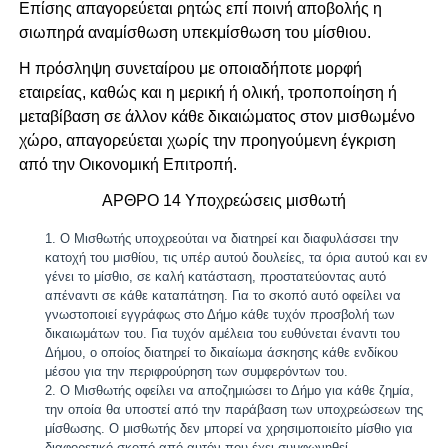
Επίσης απαγορεύεται ρητώς επί ποινή αποβολής η
σιωπηρά αναμίσθωση υπεκμίσθωση του μίσθιου.
Η πρόσληψη συνεταίρου με οποιαδήποτε μορφή
εταιρείας, καθώς και η μερική ή ολική, τροποποίηση ή
μεταβίβαση σε άλλον κάθε δικαιώματος στον μισθωμένο
χώρο, απαγορεύεται χωρίς την προηγούμενη έγκριση
από την Οικονομική Επιτροπή.
ΑΡΘΡΟ 14 Υποχρεώσεις μισθωτή
Ο Μισθωτής υποχρεούται να διατηρεί και διαφυλάσσει την
κατοχή του μισθίου, τις υπέρ αυτού δουλείες, τα όρια αυτού και εν
γένει το μίσθιο, σε καλή κατάσταση, προστατεύοντας αυτό
απέναντι σε κάθε καταπάτηση. Για το σκοπό αυτό οφείλει να
γνωστοποιεί εγγράφως στο Δήμο κάθε τυχόν προσβολή των
δικαιωμάτων του. Για τυχόν αμέλεια του ευθύνεται έναντι του
Δήμου, ο οποίος διατηρεί το δικαίωμα άσκησης κάθε ενδίκου
μέσου για την περιφρούρηση των συμφερόντων του.
Ο Μισθωτής οφείλει να αποζημιώσει το Δήμο για κάθε ζημία,
την οποία θα υποστεί από την παράβαση των υποχρεώσεων της
μίσθωσης. Ο μισθωτής δεν μπορεί να χρησιμοποιείτο μίσθιο για
διαφορετικό σκοπό από αυτόν που έχει συμφωνηθεί.