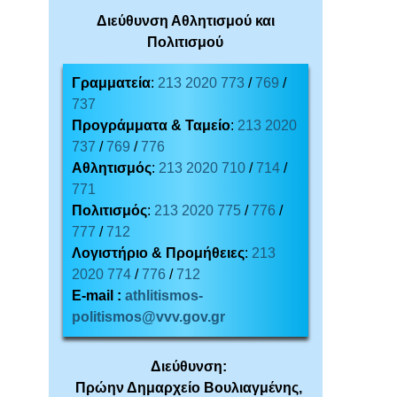
Διεύθυνση Αθλητισμού και
Πολιτισμού
Γραμματεία
:
213 2020 773
/
769
/
737
Προγράμματα & Ταμείο
:
213 2020
737
/
769
/
776
Αθλητισμός
:
213 2020 710
/
714
/
771
Πολιτισμός
:
213 2020 775
/
776
/
777
/
712
Λογιστήριο & Προμήθειες
:
213
2020 774
/
776
/
712
E-mail :
athlitismos-
politismos@vvv.gov.gr
Διεύθυνση:
Πρώην Δημαρχείο Βουλιαγμένης,