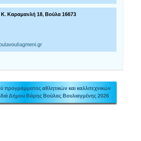
. Κ. Καραμανλή 18, Βούλα 16673
voulavouliagmeni.gr
ύ προγράμματος αθλητικών και καλλιτεχνικών
ιδιά Δήμου Βάρης Βούλας Βουλιαγμένης 2026