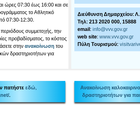
ι ώρες 07:30 έως 16:00 και σε
προγράμματος το Αθλητικό
Διεύθυνση Δημαρχείου: Λ
πό 07:30-12:30.
Τηλ: 213 2020 000, 15888
email
:
info@vvv.gov.gr
ς περιόδους συμμετοχής, την
web site
:
www.vvv.gov.gr
ρίες προβαδίσματος, το κόστος
Πύλη Τουρισμού:
visitvari
βάσετε στην
ανακοίνωση
του
ικών δραστηριοτήτων για
ών πατήστε
εδώ,
Ανακοίνωση καλοκαιρινο
net/
.
δραστηριοτήτων για πα