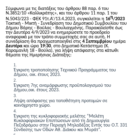
Σύμφωνα με τις διατάξεις
του άρθρου 88 παρ. 6 του
Ν.3852/10 «Καλλικράτης», και του άρθρου 11 παρ. 1 του
η
Ν.5043/223 - ΦΕΚ 91τ.Α’/13.4.2023
,
σ
υγκαλείται η
16
/202
3
Τακτική - Μικτή
- Συνεδρίαση του Δημοτικού Συμβουλίου του
Δήμου Βάρης - Βούλας - Βουλιαγμένης. Παρακαλείσθε έως
την Δευτέρα
4
/
9
/2023 να ενημερώσετε το προεδρείο
αναφορικά με τον τρόπο συμμετοχής σας σε αυτή. Η
συνεδρίαση θα πραγματοποιηθεί στις
4
Σεπτεμβρίου
ημέρα
Δευτέρα
και ώρα
19
:30
,
στο Δημοτικό Κατάστημα (Κ.
Καραμ
ανλή 18 - Βούλα),
για
λήψη απόφασης στα κάτωθι
θέματα της Ημερήσιας Διάταξης
:
Έγκριση τροποποίησης Τεχνικού Προγράμματος του
Δήμου, οικ. έτους 2023.
Έγκριση
7
ης αναμόρφωσης
π
ροϋπολογισμού του
Δήμου,οικ. έτους 2023.
Λήψη απόφασης για τοποθέτηση προτομών σε
κοινόχρηστο χώρο.
Έγκριση της κυκλοφοριακής μελέτης “Μελέτη
Κυκλοφοριακών Επιπτώσεων από τη Δημιουργία
Πεζοδρόμου στην Περιοχή Μηλαδέζας Εντός του Ο.Τ. 331
Σύνδεσης των Οδών Αθ. Διάκου και Μυράτ”.