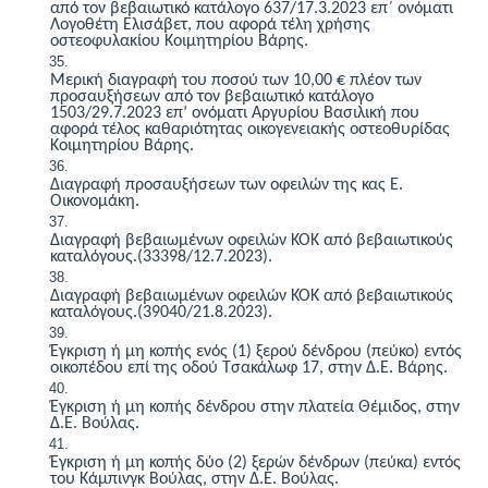
από τον βεβαιωτικό κατάλογο 637/17.3.2023 επ΄ ονόματι
Λογοθέτη Ελισάβετ, που αφορά τέλη χρήσης
οστεοφυλακίου Κοιμητηρίου Βάρης.
Μ
ερική διαγραφή του ποσού των 10,00 € πλέον των
προσαυξήσεων από τον βεβαιωτικό κατάλογο
1503/29.7.2023 επ’ ονόματι Αργυρίου Βασιλική που
αφορά τέλος καθαριότητας οικογενειακής οστεοθυρίδας
Κοιμητηρίου Βάρης.
Διαγραφή προσαυξήσεων των οφειλών της κας Ε.
Οικονομάκη.
Δ
ιαγραφή βεβαιωμένων οφειλών ΚΟΚ από βεβαιωτικούς
καταλόγους.(33398/12.7.2023).
Διαγραφή βεβαιωμένων οφειλών ΚΟΚ από βεβαιωτικούς
καταλόγους.(39040/21.8.2023).
Έ
γκριση ή μη κοπής ενός (1) ξερού δένδρου (πεύκο) εντός
οικοπέδου επί της οδού Τσακάλωφ 17, στην Δ.Ε. Βάρης.
Έ
γκριση ή μη κοπής δένδρου στην πλατεία Θέμιδος, στην
Δ.Ε. Βούλας.
Έ
γκριση ή μη κοπής
δύο
(
2
) ξερών δένδρων (πεύκα) εντός
του Κάμπινγκ Βούλας, στην Δ.Ε. Βούλας.