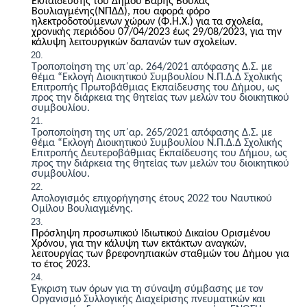
Εκπαίδευσης του Δήμου Βάρης Βούλας
Βουλιαγμένης
(
ΝΠΔΔ
),
που αφορά φόρο
ηλεκτροδοτούμενων χώρων (Φ.Η.Χ.) για τα σχολεία,
χρονικής περιόδου 07/
0
4/202
3
έως 29/
0
8/202
3
,
για την
κάλυψη λειτουργικών δαπανών των σχολείων.
Τ
ροποποίηση της υπ΄αρ. 264/2021 απόφασης Δ.Σ. με
θέμα “Εκλογή Διοικητικού Συμβουλίου Ν.Π.Δ.Δ Σχολικής
Επιτροπής Πρωτοβάθμιας Εκπαίδευσης του Δήμου, ως
προς την διάρκεια της θητείας των μελών του διοικητικού
συμβουλίου.
Τ
ροποποίηση της υπ΄αρ. 265/2021 απόφασης Δ.Σ. με
θέμα “Εκλογή Διοικητικού Συμβουλίου Ν.Π.Δ.Δ Σχολικής
Επιτροπής Δευτεροβάθμιας Εκπαίδευσης του Δήμου, ως
προς την διάρκεια της θητείας των μελών του διοικητικού
συμβουλίου.
Απολογισμός επιχορήγησης έτους 2022 του Ναυτικού
Ομίλου Βουλιαγμένης.
Πρόσληψη προσωπικού Ιδιωτικού Δικαίου Ορισμένου
Χρόνου, για την κάλυψη των εκτάκτων αναγκών,
λειτουργίας των βρεφονηπιακών σταθμών του Δήμου για
το έτος 2023.
Έγκριση των όρων για τη σύναψη σύμβασης με τον
Οργανισμό Συλλογικής Διαχείρισης πνευματικών και