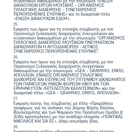
συγγενικών δικαιωμάτων με την επωνυμία «ΕΝΩΣΗ
ΔΙΚΑIΟΥΧΩΝ ΕΡΓΩΝ ΜΟΥΣΙΚΗΣ – ΟΡΓΑΝΙΣΜΟΣ
ΣΥΛΛΟΓΙΚΗΣ ΔΙΑΧΕΙΡΙΣΗΣ – ΣΥΝΕΤΑΙΡΙΣΜΟΣ
ΠΕΡΙΟΡΙΣΜΕΝΗΣ ΕΥΘΥΝΗΣ» και το διακριτικό τίτλο
«ΕΝΩΣΗ ΔΙΚΑΙΟΥΧΩΝ ΕΔΕΜ».
Έγκριση των όρων για τη σύναψη σύμβασης με τον
Οργανισμό Συλλογικής Διαχείρισης πνευματικών και
συγγενικών δικαιωμάτων με την επωνυμία “ΟΡΓΑΝΙΣΜΟΣ
ΣΥΛΛΟΓΙΚΗΣ ΔΙΑΧΕΙΡΙΣΗΣ ΜΟΥΣΙΚΩΝ ΠΝΕΥΜΑΤΙΚΩΝ
ΔΙΚΑΙΩΜΑΤΩΝ Η ΑΥΤΟΔΙΑΧΕΙΡΙΣΗ - ΑΣΤΙΚΟΣ
ΣΥΝΕΤΑΙΡΙΣΜΟΣ ΠΕΡΙΟΡΙΣΜΕΝΗΣ ΕΥΘΥΝΗΣ”.
Έγκριση των όρων για τη σύναψη σύμβασης με τον
Οργανισμό Συλλογικής Διαχείρισης συγγενικών
δικαιωμάτων με την επωνυμία: «GEA – GRAMMO,
ΕΡΑΤΩ,
ΑΠΟΛΛΩΝ, ΕΝΙΑΙΟΣ ΟΡΓΑΝΙΣΜΟΣ
ΣΥΛΛΟΓΙΚΗΣ
ΔΙΑΧΕΙΡΙΣΗΣ ΚΑΙ ΕΙΣΠΡΑΞΗΣ
ΤΟΥ ΣΥΓΓΕΝΙΚΟΥ ΔΙΚΑΙΩΜΑΤΟΣ
ΤΩΝ
ΠΑΡΑΓΩΓΩΝ ΥΛΙΚΩΝ
ΦΟΡΕΩΝ
ΗΧΟΥ
ΚΑΙ ΤΩΝ
ΕΡΜΗΝΕΥΤΩΝ /ΕΚΤΕΛΕΣΤΩΝ ΚΑΛΛΙΤΕΧΝΩΝ» και τον
διακριτικό τίτλο: «GEA – GRAMMO, ΕΡΑΤΩ, ΑΠΟΛΛΩΝ».
Έγκριση λύσης της σύμβασης με τίτλο «Προμήθεια
τροφίμων, για τις ανάγκες του Δήμου Βάρης Βούλας
Βουλιαγμένης και των Νομικών του Προσώπων
Ομάδα Δ’
(Είδη κρεοπωλείου)
με την ανάδοχο εταιρεία «ΠΟΝΤΙΚΑΣ
ΝΙΚΟΛΑΟΣ ΚΑΙ ΣΙΑ ΕΕ», λόγω ανωτέρας βίας.
Εγκατάσταση πεδίου εδαφοσφαίρισης στην πλατεία