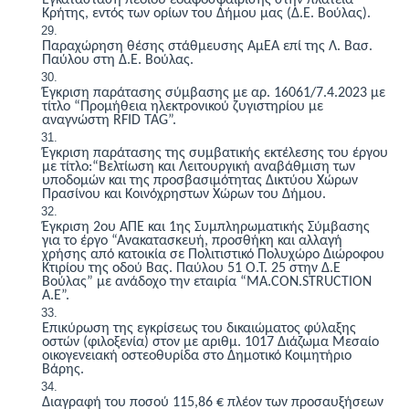
Κρήτης, εντός των ορίων του Δήμου μας (Δ.Ε. Βούλας).
Παραχώρηση θέσης στάθμευσης ΑμΕΑ επί της Λ. Βασ.
Παύλου στη Δ.Ε. Βούλας.
Έγκριση παράτασης σύμβασης με αρ. 16061/7.4.2023 με
τίτλο “Προμήθεια ηλεκτρονικού ζυγιστηρίου με
αναγνώστη RFID TAG”.
Έγκριση παράτασης της συμβατικής εκτέλεσης του έργου
με τίτλο:“Βελτίωση και Λειτουργική αναβάθμιση των
υποδομών και της προσβασιμότητας Δικτύου Χώρων
Πρασίνου και Κοινόχρηστων Χώρων του Δήμου.
Έγκριση 2ου ΑΠΕ και 1ης Συμπληρωματικής Σύμβασης
για το έργο “Ανακατασκευή, προσθήκη και αλλαγή
χρήσης από κατοικία σε Πολιτιστικό Πολυχώρο Διώροφου
Κτιρίου της οδού Βας. Παύλου 51 Ο.Τ. 25 στην Δ.Ε
Βούλας” με ανάδοχο την εταιρία “
MA.CON.STRUCTION
A.E”.
Επικύρωση της εγκρίσεως του δικαιώματος φύλαξης
οστών (φιλοξενία) στον με αριθμ. 1017 Διάζωμα Μεσαίο
οικογενειακή οστεοθυρίδα στο Δημοτικό Κοιμητήριο
Βάρης.
Δ
ιαγραφή του ποσού 115,86 € πλέον των προσαυξήσεων