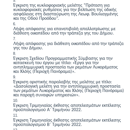
Έγκριση της κυκλοφοριακής μελέτης “Πρόταση για
κυκλοφοριακές ρυθμίσεις για την βελτίωση της οδικής
ασφάλειας στη διασταύρωση της Λεωφ. Βουλιαγμένης
και της Οδού Προόδου”.
Λήψη απόφασης για επανεπιβολή απαλλοτρίωσης με
διάθεση οικοπέδου από την τράπεζα γης του Δήμου.
Λήψη απόφασης για διάθεση οικοπέδου από την τράπεζα
γης του Δήμου.
Έγκριση Σχεδίου Προγραμματικής Σύμβασης για την
κατασκευή του έργου με τίτλο:
«Έργα για την
αντιπλημμυρική προστασία των ρεμάτων Λυκορέματος
και Χλόης (Περιοχή Πανόραμα)».
Έγκριση οριστικής παραλαβής της μελέτης με τίτλο:
«
Δασολογική μελέτη για την αντιπλημμυρική προστασία
των ρεμάτων Λυκορέματος και Χλόης (Περιοχή Πανόραμα)
και παροχή συναφών υπηρεσιών
».
Έ
γκριση Τριμηνιαίας έκθεσης αποτελεσμάτων εκτέλεσης
προϋπολογισμού Α΄ Τριμήνου 2022.
Έ
γκριση Τριμηνιαίας έκθεσης αποτελεσμάτων εκτέλεσης
προϋπολογισμού Β΄ Τριμήνου 2022.