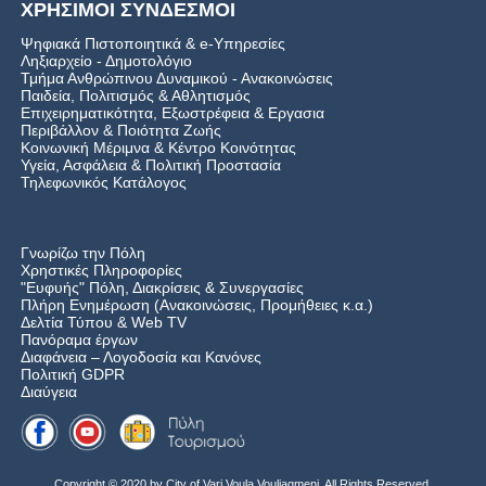
ΧΡΗΣΙΜΟΙ ΣΥΝΔΕΣΜΟΙ
Ψηφιακά Πιστοποιητικά & e-Υπηρεσίες
Ληξιαρχείο - Δημοτολόγιο
Τμήμα Ανθρώπινου Δυναμικού - Ανακοινώσεις
Παιδεία, Πολιτισμός & Αθλητισμός
Επιχειρηματικότητα, Εξωστρέφεια & Εργασια
Περιβάλλον & Ποιότητα Ζωής
Kοινωνική Μέριμνα & Κέντρο Κοινότητας
Υγεία, Ασφάλεια & Πολιτική Προστασία
Τηλεφωνικός Κατάλογος
Γνωρίζω την Πόλη
Χρηστικές Πληροφορίες
"Ευφυής" Πόλη, Διακρίσεις & Συνεργασίες
Πλήρη Ενημέρωση (Ανακοινώσεις, Προμήθειες κ.α.)
Δελτία Τύπου
&
Web TV
Πανόραμα έργων
Διαφάνεια – Λογοδοσία και Κανόνες
Πολιτική GDPR
Διαύγεια
Copyright © 2020 by City of Vari Voula Vouliagmeni. All Rights Reserved.