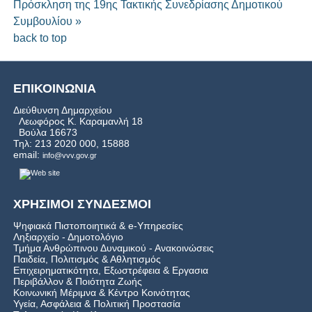
Πρόσκληση της 19ης Τακτικής Συνεδρίασης Δημοτικού
Συμβουλίου »
back to top
ΕΠΙΚΟΙΝΩΝΙΑ
Διεύθυνση Δημαρχείου
Λεωφόρος Κ. Καραμανλή 18
Βούλα 16673
Τηλ: 213 2020 000, 15888
email:
info@vvv.gov.gr
ΧΡΗΣΙΜΟΙ ΣΥΝΔΕΣΜΟΙ
Ψηφιακά Πιστοποιητικά & e-Υπηρεσίες
Ληξιαρχείο - Δημοτολόγιο
Τμήμα Ανθρώπινου Δυναμικού - Ανακοινώσεις
Παιδεία, Πολιτισμός & Αθλητισμός
Επιχειρηματικότητα, Εξωστρέφεια & Εργασια
Περιβάλλον & Ποιότητα Ζωής
Kοινωνική Μέριμνα & Κέντρο Κοινότητας
Υγεία, Ασφάλεια & Πολιτική Προστασία