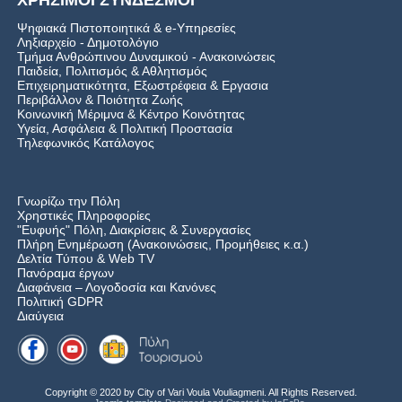
Ψηφιακά Πιστοποιητικά & e-Υπηρεσίες
Ληξιαρχείο - Δημοτολόγιο
Τμήμα Ανθρώπινου Δυναμικού - Ανακοινώσεις
Παιδεία, Πολιτισμός & Αθλητισμός
Επιχειρηματικότητα, Εξωστρέφεια & Εργασια
Περιβάλλον & Ποιότητα Ζωής
Kοινωνική Μέριμνα & Κέντρο Κοινότητας
Υγεία, Ασφάλεια & Πολιτική Προστασία
Τηλεφωνικός Κατάλογος
Γνωρίζω την Πόλη
Χρηστικές Πληροφορίες
"Ευφυής" Πόλη, Διακρίσεις & Συνεργασίες
Πλήρη Ενημέρωση (Ανακοινώσεις, Προμήθειες κ.α.)
Δελτία Τύπου
&
Web TV
Πανόραμα έργων
Διαφάνεια – Λογοδοσία και Κανόνες
Πολιτική GDPR
Διαύγεια
Copyright © 2020 by City of Vari Voula Vouliagmeni. All Rights Reserved.