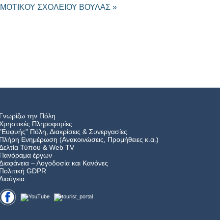
ΗΜΟΤΙΚΟΥ ΣΧΟΛΕΙΟΥ ΒΟΥΛΑΣ »
Γνωρίζω την Πόλη
Χρηστικές Πληροφορίες
"Ευφυής" Πόλη, Διακρίσεις & Συνεργασίες
Πλήρη Ενημέρωση (Ανακοινώσεις, Προμήθειες κ.α.)
Δελτία Τύπου
&
Web TV
Πανόραμα έργων
Διαφάνεια – Λογοδοσία και Κανόνες
Πολιτική GDPR
Διαύγεια