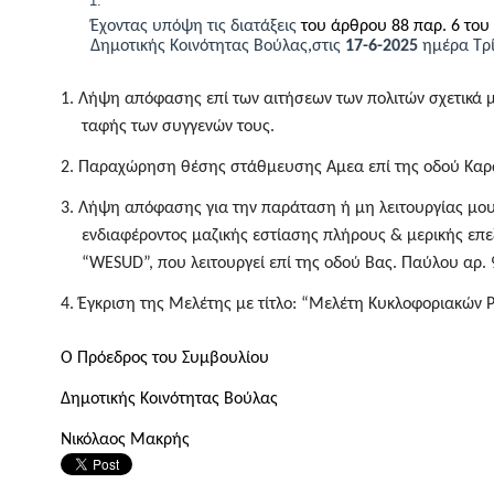
Έχοντας υπόψη τις διατάξεις
του άρθρου 88 παρ. 6 του
Δημοτικής Κοινότητας Βούλας
,
στις
17
-
6
-202
5
ημέρα
Τρ
1. Λήψη απόφασης επί των αιτήσεων των πολιτών σχετικά μ
ταφής των συγγενών τους.
2.
Παραχώρηση θέσης στάθμευσης Αμεα επί της οδού Καραϊ
3. Λήψη απόφασης για την παράταση ή μη λειτουργίας μου
ενδιαφέροντος μαζικής εστίασης πλήρους & μερικής επε
“
WESUD”, π
ου λειτουργεί επί της οδού Βας. Παύλου αρ. 
4.
Έγκριση της Μελέτης με τίτλο: “Μελέτη Κυκλοφοριακών 
Ο
Πρόεδρος του Συμβουλίου
Δημοτικής Κοινότητας Βούλας
Νικόλαος Μακρής