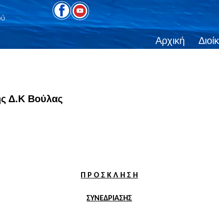
Αρχική
Διοί
ης Δ.Κ Βούλας
Π Ρ Ο Σ Κ Λ Η Σ Η
ΣΥΝΕΔΡΙΑΣΗΣ