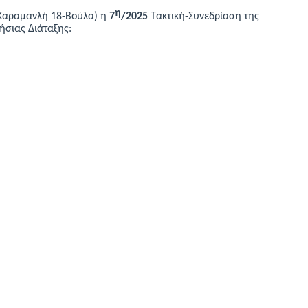
η
 Καραμανλή 18-Βούλα) η
7
/202
5
Τακτική-
Συνεδρίαση της
ήσιας Διάταξης: