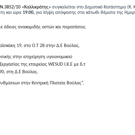
 Ν.3852/10 «Καλλικράτης»
συγκαλείται στο Δημοτικό Κατάστημα (Κ.
ίτη
και ώρα
1
9
:00
,
για λήψη απόφασης στα κάτωθι θέματα της Ημερ
ε άδειες ανακομιδής οστών και παρατάσεις
σκάκη 19, στο Ο.Τ 28 στην Δ.Ε Βούλας.
σικής στην επιχείρηση υγειονομικού
ξεργασίας της εταιρείας
WESUD I.K.
Ε με δ.τ
90, στη Δ.Ε Βούλας.
Ρυθμίσεων στην Κεντρική Πλατεία Βούλας”.