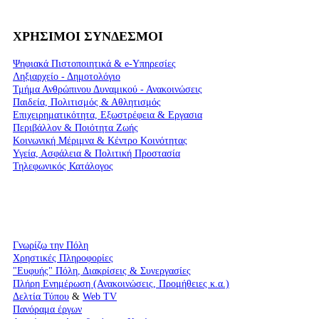
ΧΡΗΣΙΜΟΙ ΣΥΝΔΕΣΜΟΙ
Ψηφιακά Πιστοποιητικά & e-Υπηρεσίες
Ληξιαρχείο - Δημοτολόγιο
Τμήμα Ανθρώπινου Δυναμικού - Ανακοινώσεις
Παιδεία, Πολιτισμός & Αθλητισμός
Επιχειρηματικότητα, Εξωστρέφεια & Εργασια
Περιβάλλον & Ποιότητα Ζωής
Kοινωνική Μέριμνα & Κέντρο Κοινότητας
Υγεία, Ασφάλεια & Πολιτική Προστασία
Τηλεφωνικός Κατάλογος
Γνωρίζω την Πόλη
Χρηστικές Πληροφορίες
"Ευφυής" Πόλη, Διακρίσεις & Συνεργασίες
Πλήρη Ενημέρωση (Ανακοινώσεις, Προμήθειες κ.α.)
Δελτία Τύπου
&
Web TV
Πανόραμα έργων