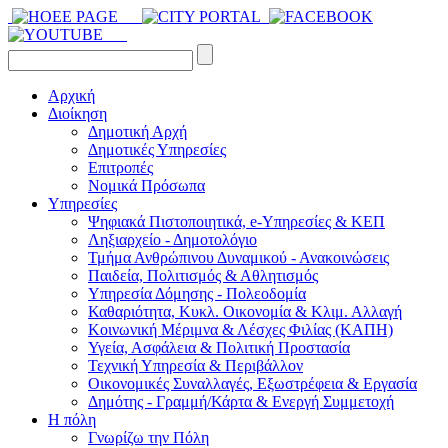
Αρχική
Διοίκηση
Δημοτική Αρχή
Δημοτικές Υπηρεσίες
Επιτροπές
Νομικά Πρόσωπα
Υπηρεσίες
Ψηφιακά Πιστοποιητικά, e-Υπηρεσίες & ΚΕΠ
Ληξιαρχείο - Δημοτολόγιο
Τμήμα Ανθρώπινου Δυναμικού - Ανακοινώσεις
Παιδεία, Πολιτισμός & Αθλητισμός
Υπηρεσία Δόμησης - Πολεοδομία
Καθαριότητα, Κυκλ. Οικονομία & Κλιμ. Αλλαγή
Kοινωνική Μέριμνα & Λέσχες Φιλίας (ΚΑΠΗ)
Υγεία, Ασφάλεια & Πολιτική Προστασία
Τεχνική Υπηρεσία & Περιβάλλον
Οικονομικές Συναλλαγές, Εξωστρέφεια & Εργασία
Δημότης - Γραμμή/Κάρτα & Ενεργή Συμμετοχή
Η πόλη
Γνωρίζω την Πόλη