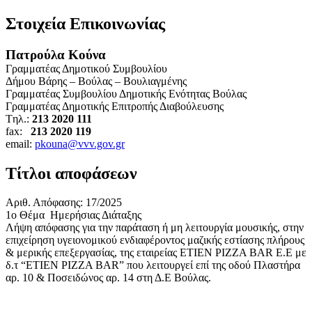
Στοιχεία Επικοινωνίας
Πατρούλα Κούνα
Γραμματέας Δημοτικού Συμβουλίου
Δήμου Βάρης – Βούλας – Βουλιαγμένης
Γραμματέας Συμβουλίου Δημοτικής Ενότητας Βούλας
Γραμματέας Δημοτικής Επιτροπής Διαβούλευσης
Tηλ.:
213 2020 111
fax:
213 2020 119
email:
pkouna@vvv.gov.gr
Τίτλοι αποφάσεων
Αριθ. Απόφασης: 17/2025
1ο Θέμα Ημερήσιας Διάταξης
Λήψη απόφασης για την παράταση ή μη λειτουργία μουσικής, στην
επιχείρηση υγειονομικού ενδιαφέροντος μαζικής εστίασης πλήρους
& μερικής επεξεργασίας, της εταιρείας ΕΤΙΕΝ PIZZA BAR E.E με
δ.τ “ΕΤΙΕΝ PIZZA BAR” που λειτουργεί επί της οδού Πλαστήρα
αρ. 10 & Ποσειδώνος αρ. 14 στη Δ.Ε Βούλας.