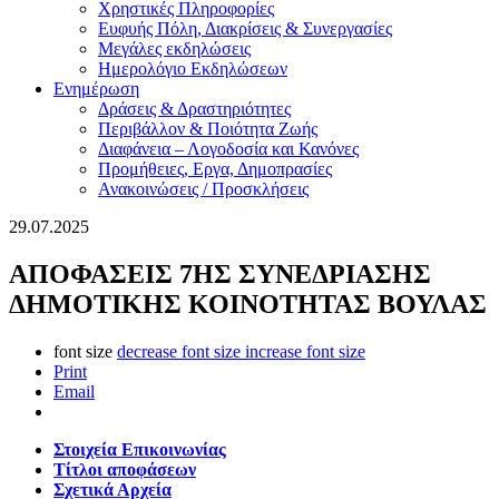
Χρηστικές Πληροφορίες
Ευφυής Πόλη, Διακρίσεις & Συνεργασίες
Μεγάλες εκδηλώσεις
Ημερολόγιο Εκδηλώσεων
Ενημέρωση
Δράσεις & Δραστηριότητες
Περιβάλλον & Ποιότητα Ζωής
Διαφάνεια – Λογοδοσία και Κανόνες
Προμήθειες, Εργα, Δημοπρασίες
Ανακοινώσεις / Προσκλήσεις
29.07.2025
ΑΠΟΦΑΣΕΙΣ 7ΗΣ ΣΥΝΕΔΡΙΑΣΗΣ
ΔΗΜΟΤΙΚΗΣ ΚΟΙΝΟΤΗΤΑΣ ΒΟΥΛΑΣ
font size
decrease font size
increase font size
Print
Email
Στοιχεία Επικοινωνίας
Τίτλοι αποφάσεων
Σχετικά Αρχεία