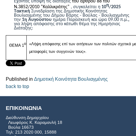
Έχοντας υπόψη τις διατάξεις
του άρθρου 88 του
η
Ν.3852/2010 “Καλλικράτης”
,
συγκαλείται η
10
/2025
Τακτική
Συνεδρίαση της Δημοτικής Κοινότητας
Βουλιαγμένης του Δήμου Βάρης - Βούλας - Βουλιαγμένης
τη
ν
1
η
A
υγούστου
ημέρα Παρασκευή και ώρα 09.00 π.μ.
,
για λήψη απόφασης στο κάτωθι θέμα της Ημερήσιας
Διάταξης:
ο
«Λήψη απόφασης επί των αιτήσεων των πολιτών σχετικά με 
ΘΕΜΑ 1
μεταφορές των συγγενών τους».
Published in
Δημοτική Κοινότητα Βουλιαγμένης
back to top
ΕΠΙΚΟΙΝΩΝΙΑ
Διεύθυνση Δημαρχείου
Λεωφόρος Κ. Καραμανλή 18
Βούλα 16673
Τηλ: 213 2020 000, 15888