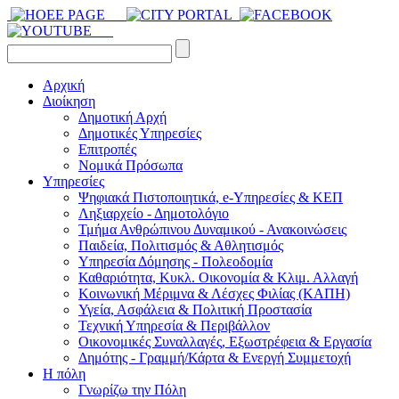
Αρχική
Διοίκηση
Δημοτική Αρχή
Δημοτικές Υπηρεσίες
Επιτροπές
Νομικά Πρόσωπα
Υπηρεσίες
Ψηφιακά Πιστοποιητικά, e-Υπηρεσίες & ΚΕΠ
Ληξιαρχείο - Δημοτολόγιο
Τμήμα Ανθρώπινου Δυναμικού - Ανακοινώσεις
Παιδεία, Πολιτισμός & Αθλητισμός
Υπηρεσία Δόμησης - Πολεοδομία
Καθαριότητα, Κυκλ. Οικονομία & Κλιμ. Αλλαγή
Kοινωνική Μέριμνα & Λέσχες Φιλίας (ΚΑΠΗ)
Υγεία, Ασφάλεια & Πολιτική Προστασία
Τεχνική Υπηρεσία & Περιβάλλον
Οικονομικές Συναλλαγές, Εξωστρέφεια & Εργασία
Δημότης - Γραμμή/Κάρτα & Ενεργή Συμμετοχή
Η πόλη
Γνωρίζω την Πόλη