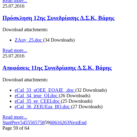
Read more...
25.07.2016
Πρόσκληση 12ης Συνεδρίασης Δ.Σ.Κ. Βάρης
Download attachments:
ZAuy_25.doc
(34 Downloads)
Read more...
25.07.2016
Αποφάσεις 11ης Συνεδρίασης Δ.Σ.Κ. Βάρης
Download attachments:
eCaI_33_uOEE_EOAIE_.doc
(32 Downloads)
eCaI_34_ieue_OI.doc
(26 Downloads)
eCaI_35_ee_CEEI.doc
(25 Downloads)
eCaI_36_ZEIUEza_IIO.doc
(27 Downloads)
Read more...
Start
Prev
54
55
56
57
58
59
60
61
62
63
Next
End
Page 59 of 64