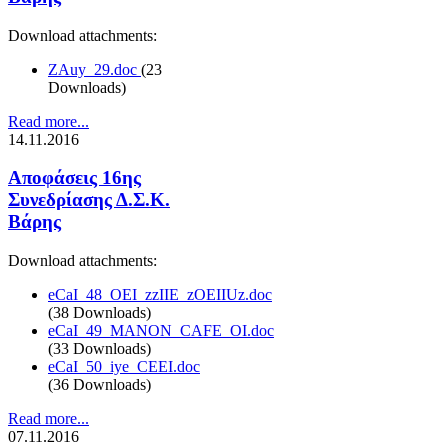
Download attachments:
ZAuy_29.doc
(23
Downloads)
Read more...
14.11.2016
Αποφάσεις 16ης
Συνεδρίασης Δ.Σ.Κ.
Βάρης
Download attachments:
eCaI_48_OEI_zzIIE_zOEIIUz.doc
(38 Downloads)
eCaI_49_MANON_CAFE_OI.doc
(33 Downloads)
eCaI_50_iye_CEEI.doc
(36 Downloads)
Read more...
07.11.2016