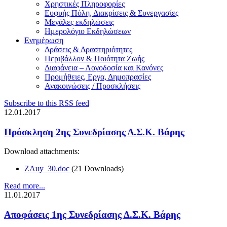
Χρηστικές Πληροφορίες
Ευφυής Πόλη, Διακρίσεις & Συνεργασίες
Μεγάλες εκδηλώσεις
Ημερολόγιο Εκδηλώσεων
Ενημέρωση
Δράσεις & Δραστηριότητες
Περιβάλλον & Ποιότητα Ζωής
Διαφάνεια – Λογοδοσία και Κανόνες
Προμήθειες, Εργα, Δημοπρασίες
Ανακοινώσεις / Προσκλήσεις
Subscribe to this RSS feed
12.01.2017
Πρόσκληση 2ης Συνεδρίασης Δ.Σ.Κ. Βάρης
Download attachments:
ZAuy_30.doc
(21 Downloads)
Read more...
11.01.2017
Αποφάσεις 1ης Συνεδρίασης Δ.Σ.Κ. Βάρης