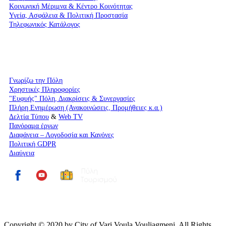
Kοινωνική Μέριμνα & Κέντρο Κοινότητας
Υγεία, Ασφάλεια & Πολιτική Προστασία
Τηλεφωνικός Κατάλογος
Γνωρίζω την Πόλη
Χρηστικές Πληροφορίες
"Ευφυής" Πόλη, Διακρίσεις & Συνεργασίες
Πλήρη Ενημέρωση (Ανακοινώσεις, Προμήθειες κ.α.)
Δελτία Τύπου
&
Web TV
Πανόραμα έργων
Διαφάνεια – Λογοδοσία και Κανόνες
Πολιτική GDPR
Διαύγεια
Copyright © 2020 by City of Vari Voula Vouliagmeni. All Rights