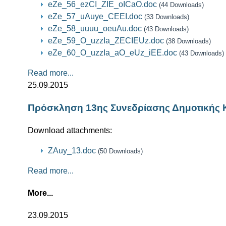
eZe_56_ezCI_ZIE_oICaO.doc
(44 Downloads)
eZe_57_uAuye_CEEI.doc
(33 Downloads)
eZe_58_uuuu_oeuAu.doc
(43 Downloads)
eZe_59_O_uzzIa_ZECIEUz.doc
(38 Downloads)
eZe_60_O_uzzIa_aO_eUz_iEE.doc
(43 Downloads)
Read more...
25.09.2015
Πρόσκληση 13ης Συνεδρίασης Δημοτικής 
Download attachments:
ZAuy_13.doc
(50 Downloads)
Read more...
More...
23.09.2015