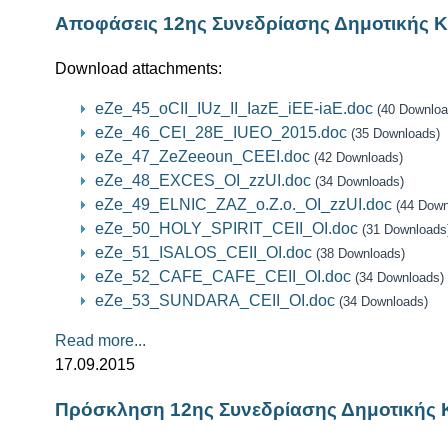
Αποφάσεις 12ης Συνεδρίασης Δημοτικής Κ
Download attachments:
eZe_45_oCII_IUz_II_IazE_iEE-iaE.doc
(40 Downloa
eZe_46_CEI_28E_IUEO_2015.doc
(35 Downloads)
eZe_47_ZeZeeoun_CEEI.doc
(42 Downloads)
eZe_48_EXCES_OI_zzUI.doc
(34 Downloads)
eZe_49_ELNIC_ZAZ_o.Z.o._OI_zzUI.doc
(44 Down
eZe_50_HOLY_SPIRIT_CEII_OI.doc
(31 Downloads
eZe_51_ISALOS_CEII_OI.doc
(38 Downloads)
eZe_52_CAFE_CAFE_CEII_OI.doc
(34 Downloads)
eZe_53_SUNDARA_CEII_OI.doc
(34 Downloads)
Read more...
17.09.2015
Πρόσκληση 12ης Συνεδρίασης Δημοτικής 