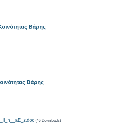
Κοινότητας Βάρης
οινότητας Βάρης
_II_n__aE_z.doc
(46 Downloads)