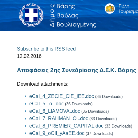
Subscribe to this RSS feed
12.02.2016
Αποφάσεις 2ης Συνεδρίασης Δ.Σ.Κ. Βάρης
Download attachments:
eCaI_4_ZECIE_CIE_iEE.doc
(36 Downloads)
eCaI_5_.o...doc
(36 Downloads)
eCaI_6_LIAMOVA..doc
(35 Downloads)
eCaI_7_RAHMAN_OI..doc
(33 Downloads)
eCaI_8_PREMIER_CAPITAL.doc
(33 Downloads)
eCaI_9_oCII_yAaEE.doc
(37 Downloads)