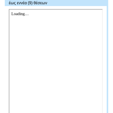
έως εννέα (9) θέσεων