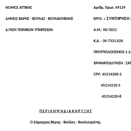
ΝΟΜΟΣ ΑΤΤΙΚΗΣ
Αριθμ. Πρωτ.
49139
ΣΥΝΤΗΡΗΣΗ Σ
ΔΗΜΟΣ ΒΑΡΗΣ - ΒΟΥΛΑΣ - ΒΟΥΛΙΑΓΜΕΝΗΣ
ΕΡΓΟ:
«
Δ/ΝΣΗ ΤΕΧΝΙΚΩΝ ΥΠΗΡΕΣΙΩΝ
Α.Μ.:
96/2021
Κ.Α. :
30-7331.02
6
ΠΡΟΫΠΟΛΟΓΙΣΜΟΣ:
1.2
ΧΡΗΜΑΤΟΔΟΤΗΣΗ :
ΣΑ
CPV:
45214200-2
45214210-5
45214220-8
Π Ε Ρ Ι Λ Η Ψ Η
Δ Ι Α Κ Η Ρ Υ Ξ Η Σ
Ο Δήμαρχος Βάρης - Βούλας - Βουλιαγμένης,