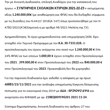
Την με Ανοικτή Διαδικασία, επιλογή Αναδόχου για την κατασκευή του
ΣΥΝΤΗΡΗΣΗ ΣΧΟΛΙΚΩΝ ΚΤΙΡΙΩΝ 2021-22-23
έργου:
«
»
εκτιμώμενης
αξίας
1.24
0.000,00
€
(με αναθεώρηση και ΦΠΑ) που θα διεξαχθεί σύμφωνα
με τις διατάξεις του N.4412/ 2016(Α΄147) όπως τροποποιήθηκε με τον Ν
4782/2021(Α’36)(σχετική η με αριθμό
96/2021
Μελέτη της Τ.Υ.).
Χρηματοδότηση: Το έργο χρηματοδοτείται από
επιχορήγηση ΣΑΤΑ .Έχει
ενταχθεί στο Τεχνικό Πρόγραμμα με τον
Κ.Α. 30-7331.026.
Ο
προϋπολογισμός του έργου ανέρχεται στο ποσό των
1.240.000,00 €
(Με
24% ΦΠΑ)
εκ των οποίων
1.000,00 €
έχουν ενταχθεί στον Προϋπολογισμό
του
2021
,
399.000,00 €
στον Προϋπολογισμό του
2022
και
840.000,00 €
στον Προϋπολογισμό του
2023
.
Προκαταβολή δεν θα χορηγηθεί.
Για την παρούσα διαδικασία έχει εκδοθεί η απόφαση με αρ.πρωτ.
46883/23/11/2021
για την ανάληψη υποχρέωσης/έγκριση δέσμευσης
πίστωσης για το οικονομικό έτος 2019 με
Α
ΔΑ :
6ΡΞΡΩΨΖ-ΔΨΑ
και
αναρτητέα στο ΚΗΜΔΗΣ με αρ:
21REQ009596201 2021-11-24
.
Σύστημα δημοπράτησης: Ανοικτή διαδικασία του άρθρου 27 του