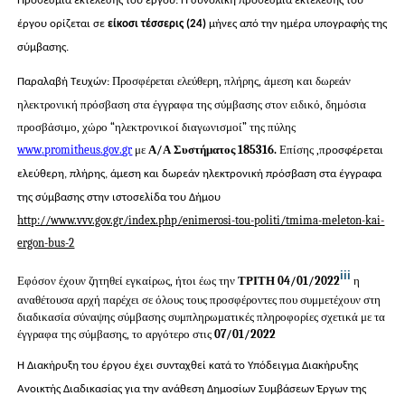
Προθεσμία εκτέλεσης του έργου: Η συνολική προθεσμία εκτέλεσης του
έργου ορίζεται σε
είκοσι τέσσερις
(24)
μήνες από την ημέρα υπογραφής της
σύμβασης.
Προσφέρεται ελεύθερη, πλήρης, άμεση και δωρεάν
Παραλαβή Τευχών:
ηλεκτρονική πρόσβαση στα έγγραφα της σύμβασης
στον ειδικό, δημόσια
προσβάσιμο, χώρο “ηλεκτρονικοί διαγωνισμοί” της πύλης
www
.
promitheus
.
gov
.
gr
με
Α/Α Συστήματος
185316
.
Επίσης ,π
ροσφέρεται
ελεύθερη, πλήρης, άμεση και δωρεάν ηλεκτρονική πρόσβαση στα έγγραφα
της σύμβασης στην ιστοσελίδα του Δήμου
http://www.vvv.gov.gr/index.php/enimerosi-tou-politi/tmima-meleton-kai-
ergon-bus-2
iii
Εφόσον έχουν ζητηθεί εγκαίρως, ήτοι έως την
ΤΡΙΤΗ 04/01/2022
η
αναθέτουσα αρχή παρέχει σε όλους τους προσφέροντες που συμμετέχουν στη
διαδικασία σύναψης σύμβασης συμπληρωματικές πληροφορίες σχετικά με τα
έγγραφα της σύμβασης, το αργότερο στις
07/01/2022
Η Διακήρυξη του έργου έχει συνταχθεί κατά το Υπόδειγμα Διακήρυξης
Ανοικτής Διαδικασίας για την ανάθεση Δημοσίων Συμβάσεων Έργων της