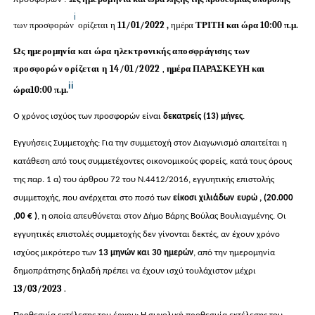
i
των προσφορών
ορίζεται η
11/01/2022
,
ημέρα
ΤΡΙΤΗ
και ώρα 10:00 π.μ.
Ως ημερομηνία και ώρα ηλεκτρονικής αποσφράγισης των
προσφορών ορίζεται η 14/01/2022
,
ημέρα ΠΑΡΑΣΚΕΥΗ και
ii
ώρα
10:00 π.μ.
Ο χρόνος ισχύος των προσφορών είναι
δεκατρείς
(13)
μήνες
.
Εγγυήσεις Συμμετοχής: Για την συμμετοχή στον Διαγωνισμό απαιτείται η
κατάθεση από τους συμμετέχοντες οικονομικούς φορείς, κατά τους όρους
της παρ. 1 α) του άρθρου 72 του
Ν.4412/2016, εγγυητικής επιστολής
συμμετοχής, που ανέρχεται στο ποσό των
είκοσι χιλι
άδων
ευρώ
, (20.000
,00
€
)
,
η οποία απευθύνεται στον Δήμο Βάρης Βούλας Βουλιαγμένης. Οι
εγγυητικές επιστολές συμμετοχής δεν γίνονται δεκτές, αν έχουν χρόνο
ισχύος μικρότερο των
13
μηνών και 30 ημερών
, από την ημερομηνία
δημοπράτησης δηλαδή πρέπει να έχουν ισχύ τουλάχιστον μέχρι
13/03/2023
.