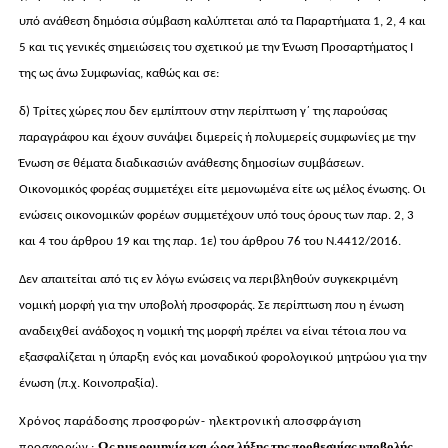
υπό ανάθεση δημόσια σύμβαση καλύπτεται από τα Παραρτήματα 1, 2, 4 και
5 και τις γενικές σημειώσεις του σχετικού με την Ένωση Προσαρτήματος I
της ως άνω Συμφωνίας, καθώς και σε:
δ) Τρίτες χώρες που δεν εμπίπτουν στην περίπτωση γ΄ της παρούσας
παραγράφου και έχουν συνάψει διμερείς ή πολυμερείς συμφωνίες με την
Ένωση σε θέματα διαδικασιών ανάθεσης δημοσίων συμβάσεων.
Οικονομικός φορέας συμμετέχει είτε μεμονωμένα είτε ως μέλος ένωσης. Οι
ενώσεις οικονομικών φορέων συμμετέχουν υπό τους όρους των παρ. 2, 3
και 4 του άρθρου 19 και της παρ. 1ε) του άρθρου 76 του Ν.4412/2016.
Δεν απαιτείται από τις εν λόγω ενώσεις να περιβληθούν συγκεκριμένη
νομική μορφή για την υποβολή προσφοράς. Σε περίπτωση που η ένωση
αναδειχθεί ανάδοχος η νομική της μορφή πρέπει να είναι τέτοια που να
εξασφαλίζεται η ύπαρξη
ενός και μοναδικού φορολογικού
μητρώου για την
ένωση (π.χ. Κοινοπραξία).
Χρόνος παράδοσης προσφορών- ηλεκτρονική αποσφράγιση
Ως ημερομηνία
και ώρα λήξης της προθεσμίας υποβολής
προσφορών :