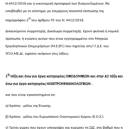
Ν.4412/2016 και η οικονομική προσφορά των διαγωνιζομένων, θα
υποβληθεί με το σύστημα: με επιμέρους ποσοστά έκπτωσης της
α
παραγράφου 2
του άρθρου 95 του Ν. 4412/2016.
Δικαιούμενοι συμμετοχής: Δικαίωμα συμμετοχής έχουν φυσικά ή νομικά
πρόσωπα, ή ενώσεις αυτών που είναι εγγεγραμμένοι στο Μητρώο
Εργοληπτικών Επιχειρήσεων (Μ.Ε.ΕΠ.) που τηρείται στη Γ.Γ.Δ.Ε. του
ΥΠ.Ο.ΜΕ.ΔΙ., εφόσον ανήκουν στις τάξεις:
η
1
τάξη και άνω για έργα κατηγορίας ΟΙΚΟΔΟΜΙΚΩΝ και στην Α2 τάξη και
άνω για έργα κατηγορίας ΗΛΕΚΤΡΟΜΗΧΑΝΟΛΟΓΙΚΩΝ .
και που είναι εγκατεστημένα σε:
α) Κράτος - μέλος της Ένωσης.
β) Κράτος - μέλος του Ευρωπαϊκού Οικονομικού Χώρου (Ε.Ο.Χ.).
γ) Τρίτες χώρες που έχουν υπογράψει και κυρώσει τη ΣΔΣ, στο βαθμό που η