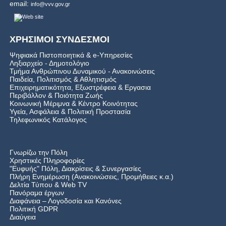
email:
info@vvv.gov.gr
ΧΡΗΣΙΜΟΙ ΣΥΝΔΕΣΜΟΙ
Ψηφιακά Πιστοποιητικά & e-Υπηρεσίες
Ληξιαρχείο - Δημοτολόγιο
Τμήμα Ανθρώπινου Δυναμικού - Ανακοινώσεις
Παιδεία, Πολιτισμός & Αθλητισμός
Επιχειρηματικότητα, Εξωστρέφεια & Εργασια
Περιβάλλον & Ποιότητα Ζωής
Kοινωνική Μέριμνα & Κέντρο Κοινότητας
Υγεία, Ασφάλεια & Πολιτική Προστασία
Τηλεφωνικός Κατάλογος
Γνωρίζω την Πόλη
Χρηστικές Πληροφορίες
"Ευφυής" Πόλη, Διακρίσεις & Συνεργασίες
Πλήρη Ενημέρωση (Ανακοινώσεις, Προμήθειες κ.α.)
Δελτία Τύπου
&
Web TV
Πανόραμα έργων
Διαφάνεια – Λογοδοσία και Κανόνες
Πολιτική GDPR
Διαύγεια