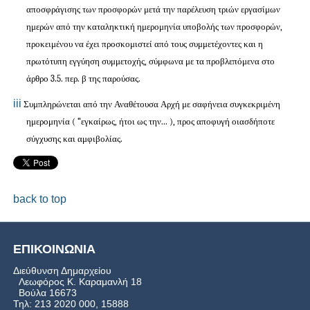
αποσφράγισης των προσφορών μετά την παρέλευση τριών εργασίμων
ημερών από την καταληκτική ημερομηνία υποβολής των προσφορών,
προκειμένου να έχει προσκομιστεί από τους συμμετέχοντες και η
πρωτότυπη εγγύηση συμμετοχής, σύμφωνα με τα προβλεπόμενα στο
άρθρο 3.5. περ. β της παρούσας.
iii
Σ
υμπληρώνεται
από την Αναθέτουσα Αρχή με σαφήνεια συγκεκριμένη
ημερομηνία ( “εγκαίρως, ήτοι ως την... ), προς αποφυγή οιασδήποτε
σύγχυσης και αμφιβολίας.
back to top
ΕΠΙΚΟΙΝΩΝΙΑ
Διεύθυνση Δημαρχείου
Λεωφόρος Κ. Καραμανλή 18
Βούλα 16673
Τηλ: 213 2020 000, 15888