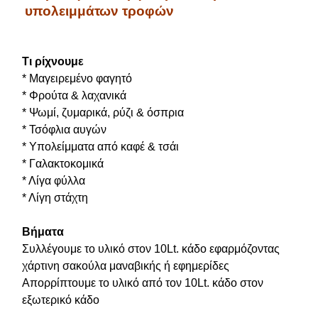
υπολειμμάτων τροφών
Τι ρίχνουμε
* Μαγειρεμένο φαγητό
* Φρούτα & λαχανικά
* Ψωμί, ζυμαρικά, ρύζι & όσπρια
* Τσόφλια αυγών
* Υπολείμματα από καφέ & τσάι
* Γαλακτοκομικά
* Λίγα φύλλα
* Λίγη στάχτη
Βήματα
Συλλέγουμε το υλικό στον 10Lt. κάδο εφαρμόζοντας
χάρτινη σακούλα μαναβικής ή εφημερίδες
Απορρίπτουμε το υλικό από τον 10Lt. κάδο στον
εξωτερικό κάδο