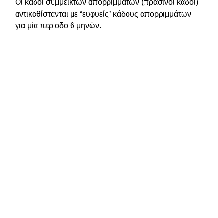
Οι κάδοι σύμμεικτων απορριμμάτων (πράσινοι κάδοι)
αντικαθίστανται με “ευφυείς” κάδους απορριμμάτων
για μία περίοδο 6 μηνών.