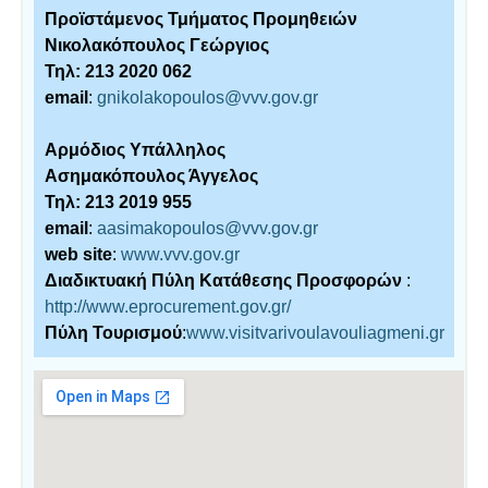
Προϊστάμενος Τμήματος Προμηθειών
Νικολακόπουλος Γεώργιος
Τηλ: 213 2020 062
email
:
gnikolakopoulos@vvv.gov.gr
Αρμόδιος Υπάλληλος
Ασημακόπουλος Άγγελος
Τηλ: 213 2019 955
email
:
aasimakopoulos@vvv.gov.gr
web site
:
www.vvv.gov.gr
Διαδικτυακή Πύλη Κατάθεσης Προσφορών
:
http://www.eprocurement.gov.gr/
Πύλη Τουρισμού
:
www.visitvarivoulavouliagmeni.gr