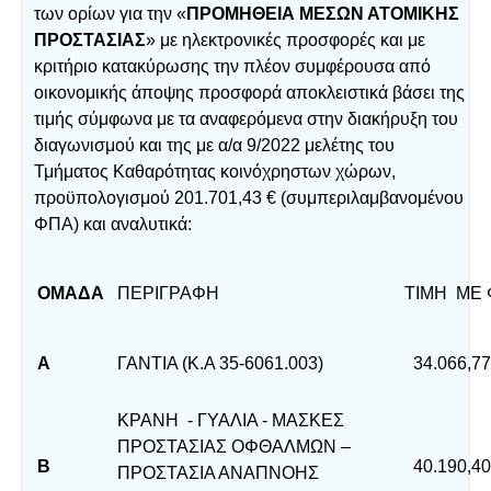
των ορίων για την «
ΠΡΟΜΗΘΕΙΑ ΜΕΣΩΝ ΑΤΟΜΙΚΗΣ
ΠΡΟΣΤΑΣΙΑΣ
» με ηλεκτρονικές προσφορές και με
κριτήριο κατακύρωσης την πλέον συμφέρουσα από
οικονομικής άποψης προσφορά αποκλειστικά βάσει της
τιμής σύμφωνα με τα αναφερόμενα στην διακήρυξη του
διαγωνισμού και της με α/α 9/2022 μελέτης του
Τμήματος Καθαρότητας κοινόχρηστων χώρων,
προϋπολογισμού 201.701,43 € (συμπεριλαμβανομένου
ΦΠΑ) και αναλυτικά:
ΟΜΑΔΑ
ΠΕΡΙΓΡΑΦΗ
ΤΙΜΗ ΜΕ 
Α
ΓΑΝΤΙΑ (Κ.Α 35-6061.003)
34.066,77
ΚΡΑΝΗ - ΓΥΑΛΙΑ - ΜΑΣΚΕΣ
ΠΡΟΣΤΑΣΙΑΣ ΟΦΘΑΛΜΩΝ –
Β
40.190,40
ΠΡΟΣΤΑΣΙΑ ΑΝΑΠΝΟΗΣ