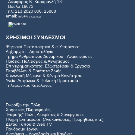
Λεωφόρος Κ. Καραμανλή 18
Βούλα 16673
Τηλ: 213 2020 000, 15888
email:
info@vvv.gov.gr
ΧΡΗΣΙΜΟΙ ΣΥΝΔΕΣΜΟΙ
Ψηφιακά Πιστοποιητικά & e-Υπηρεσίες
Ληξιαρχείο - Δημοτολόγιο
Τμήμα Ανθρώπινου Δυναμικού - Ανακοινώσεις
Παιδεία, Πολιτισμός & Αθλητισμός
Επιχειρηματικότητα, Εξωστρέφεια & Εργασια
Περιβάλλον & Ποιότητα Ζωής
Kοινωνική Μέριμνα & Κέντρο Κοινότητας
Υγεία, Ασφάλεια & Πολιτική Προστασία
Τηλεφωνικός Κατάλογος
Γνωρίζω την Πόλη
Χρηστικές Πληροφορίες
"Ευφυής" Πόλη, Διακρίσεις & Συνεργασίες
Πλήρη Ενημέρωση (Ανακοινώσεις, Προμήθειες κ.α.)
Δελτία Τύπου
&
Web TV
Πανόραμα έργων
Διαφάνεια – Λογοδοσία και Κανόνες