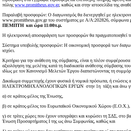
πύλης
www.promitheus.gov.gr
, καθώς και στην ιστοσελίδα της ανα
Παραλαβή προσφορών: Ο διαγωνισμός θα διενεργηθεί με ηλεκτρον
www.promitheus.gov.gr του συστήματος με Α/Α:202826, σύμφωνα με
ΠΕΜΠΤΗ και ώρα 11:00π.μ.
Η ηλεκτρονική αποσφράγιση των προσφορών θα πραγματοποιηθεί 
Σύστημα υποβολής προσφορών: Η οικονομική προσφορά των διαγωνιζ
ισχύει.
Κριτήριο για την ανάθεση της σύμβασης, είναι η πλέον συμφέρουσα
αξιολόγηση της μελέτης κατά τη διαδικασία ανάθεσης σύμβασης του
ιδίως με τον Κανονισμό Μελετών Έργου διαπιστώνοντας τη συμμό
Δικαίωμα συμμετοχής έχουν φυσικά ή νομικά πρόσωπα, ή ενώσεις 
ΗΛΕΚΤΡΟΜΗΧΑΝΟΛΟΓΙΚΩΝ ΕΡΓΩΝ στην 1η τάξη και άνω για έργα 
α) σε κράτος-μέλος της Ένωσης,
β) σε κράτος-μέλος του Ευρωπαϊκού Οικονομικού Χώρου (Ε.Ο.Χ.),
γ) σε τρίτες χώρες που έχουν υπογράψει και κυρώσει τη ΣΔΣ, στο β
Ένωση Προσαρτήματος I της ως άνω Συμφωνίας, καθώς και