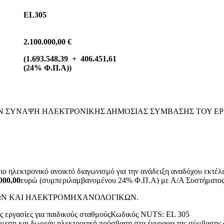
EL305
2
.1
00.000,00 €
(
1.693.548,39
+
406.451,61
(
24% Φ.Π.Α))
ΗΝ ΣΥΝΑΨΗ ΗΛΕΚΤΡΟΝΙΚΗΣ ΔΗΜΟΣΙΑΣ ΣΥΜΒΑΣΗΣ ΤΟΥ ΕΡ
 ηλεκτρονικό ανοικτό διαγωνισμό για την ανάδειξη αναδόχου εκτέλε
000,00
ευρώ (συμπεριλαμβανομένου 24% Φ.Π.Α) με Α/Α Συστήματος
ΟΔΟΜΙΚΩΝ ΚΑΙ ΗΛΕΚΤΡΟΜΗΧΑΝΟΛΟΓΙΚΩΝ.
ς εργασίες για παιδικούς σταθμούςΚωδικός NUTS: EL 305
μεση και δωρεάν ηλεκτρονική πρόσβαση στα έγγραφα της σύμβασης σ