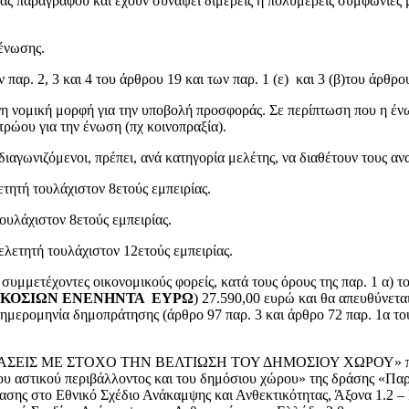
ύσας παραγράφου και έχουν συνάψει διμερείς ή πολυμερείς συμφωνίε
 ένωσης.
αρ. 2, 3 και 4 του άρθρου 19 και των παρ. 1 (ε) και 3 (β)του άρθρο
νη νομική μορφή για την υποβολή προσφοράς. Σε περίπτωση που η ένωσ
τρώου για την ένωση (πχ κοινοπραξία).
 διαγωνιζόμενοι, πρέπει, ανά κατηγορία μελέτης, να διαθέτουν τους 
τητή τουλάχιστον 8ετούς εμπειρίας.
ουλάχιστον 8ετούς εμπειρίας.
λετητή τουλάχιστον 12ετούς εμπειρίας.
συμμετέχοντες οικονομικούς φορείς, κατά τους όρους της παρ. 1 α) τ
ΤΑΚΟΣΙΩΝ ΕΝΕΝΗΝΤΑ ΕΥΡΩ
) 27.590,00 ευρώ και θα απευθύνετα
 ημερομηνία δημοπράτησης (άρθρο 97 παρ. 3 και άρθρο 72 παρ. 1α το
ΕΜΒΑΣΕΙΣ ΜΕ ΣΤΟΧΟ ΤΗΝ ΒΕΛΤΙΩΣΗ ΤΟΥ ΔΗΜΟΣΙΟΥ ΧΩΡΟΥ» που χ
ου αστικού περιβάλλοντος και του δημόσιου χώρου» της δράσης «Παρε
ασης στο Εθνικό Σχέδιο Ανάκαμψης και Ανθεκτικότητας, Άξονα 1.2 –