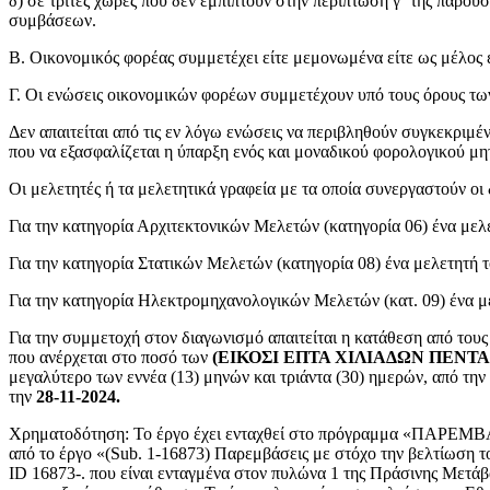
δ) σε τρίτες χώρες που δεν εμπίπτουν στην περίπτωση γ΄ της παρο
συμβάσεων.
Β. Οικονομικός φορέας συμμετέχει είτε μεμονωμένα είτε ως μέλος
Γ. Οι ενώσεις οικονομικών φορέων συμμετέχουν υπό τους όρους των π
Δεν απαιτείται από τις εν λόγω ενώσεις να περιβληθούν συγκεκριμέ
που να εξασφαλίζεται η ύπαρξη ενός και μοναδικού φορολογικού μη
Οι μελετητές ή τα μελετητικά γραφεία με τα οποία συνεργαστούν οι
Για την κατηγορία Αρχιτεκτονικών Μελετών (κατηγορία 06) ένα μελε
Για την κατηγορία Στατικών Μελετών (κατηγορία 08) ένα μελετητή τ
Για την κατηγορία Ηλεκτρομηχανολογικών Μελετών (κατ. 09) ένα με
Για την συμμετοχή στον διαγωνισμό απαιτείται η κατάθεση από τους 
που ανέρχεται στο ποσό των
(ΕΙΚΟΣΙ ΕΠΤΑ ΧΙΛΙΑΔΩΝ ΠΕΝ
μεγαλύτερο των εννέα (13) μηνών και τριάντα (30) ημερών, από την
την
28-11-2024.
Χρηματοδότηση: Το έργο έχει ενταχθεί στο πρόγραμμα «ΠΑΡ
από το έργο «(Sub. 1-16873) Παρεμβάσεις με στόχο την βελτίωση τ
ID 16873-. που είναι ενταγμένα στον πυλώνα 1 της Πράσινης Μετάβ