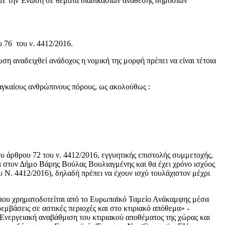
ς με την Ένωση σε θέματα διαδικασιών ανάθεσης δημοσίων
υ 76 του ν. 4412/2016.
η αναδειχθεί ανάδοχος η νομική της μορφή πρέπει να είναι τέτοια
αναγκαίους ανθρώπινους πόρους, ως ακολούθως :
ου άρθρου 72 του ν. 4412/2016, εγγυητικής επιστολής συμμετοχής,
ι στον Δήμο Βάρης Βούλας Βουλιαγμένης και θα έχει χρόνο ισχύος
υ Ν. 4412/2016), δηλαδή πρέπει να έχουν ισχύ τουλάχιστον μέχρι
ρηματοδοτείται από το Ευρωπαϊκό Ταμείο Ανάκαμψης μέσα
μβάσεις σε αστικές περιοχές και στο κτιριακό απόθεμα» -
 Ενεργειακή αναβάθμιση του κτιριακού αποθέματος της χώρας και