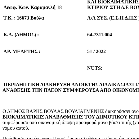
ΚΑΙ ΒΙΟΚΛΙΜΑΤΙΚΗ
Λεωφ. Κων. Καραμανλή 18
ΚΤΙΡΙΟΥ ΣΤΗ Δ.Ε ΒΟ
Τ.Κ. : 16673 Βούλα
A/A ΣΥΣ. (Ε.Σ.Η.Δ.Η.Σ 
Κ.Α. (ΔΗΜΟΣ) :
64-7311.004
ΑΡ. ΜΕΛΕΤΗΣ :
51 / 2022
NUTS
:
ΠΕΡΙΛΗΠΤΙΚΗ ΔΙΑΚΗΡΥΞΗ ΑΝΟΙΚΤΗΣ ΔΙΑΔΙΚΑΣΙΑΣ
ΓΙ
ΑΝΑΘΕΣΗΣ ΤΗΝ ΠΛΕΟΝ ΣΥΜΦΕΡΟΥΣΑ ΑΠΟ ΟΙΚΟΝΟΜΙ
Ο ΔΗΜΟΣ ΒΑΡΗΣ ΒΟΥΛΑΣ ΒΟΥΛΙΑΓΜΕΝΗΣ διακηρύσσει ανοικτή δια
ΒΙΟΚΛΙΜΑΤΙΚΗΣ ΑΝΑΒΑΘΜΙΣΗΣ ΤΟΥ ΔΗΜΟΤΙΚΟΥ ΚΤΙΡ
συμφέρουσα από οικονομική άποψη προσφορά μόνο βάσει τιμής (χαμ
νόμου αυτού.
Πρόσβαση στα έγγραφα: Προσφέρεται ελεύθερη, πλήρης, άμεση και