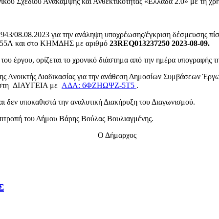
Εθνικού Σχεδίου Ανάκαμψης και Ανθεκτικότητας «Ελλάδα 2.0» με τη 
7943/08.08.2023
για την ανάληψη υποχρέωσης/έγκριση δέσμευσης πί
55Λ και στο ΚΗΜΔΗΣ με αριθμό
23
REQ
013237250 2023-08-09.
ου έργου, ορίζεται το χρονικό διάστημα από την ημέρα υπογραφής τη
υξης Ανοικτής Διαδικασίας για την ανάθεση Δημοσίων Συμβάσεων Έρ
 στη ΔΙΑΥΓΕΙΑ με
ΑΔΑ: 6ΦΖΗΩΨΖ-5Τ5
.
ι δεν υποκαθιστά την αναλυτική Διακήρυξη του Διαγωνισμού.
Επιτροπή του Δήμου Βάρης Βούλας Βουλιαγμένης.
ρχος
Σ