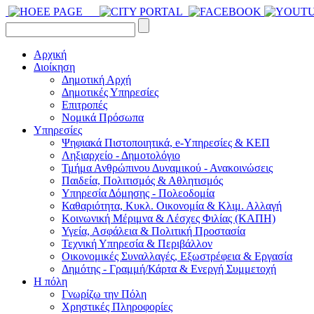
Αρχική
Διοίκηση
Δημοτική Αρχή
Δημοτικές Υπηρεσίες
Επιτροπές
Νομικά Πρόσωπα
Υπηρεσίες
Ψηφιακά Πιστοποιητικά, e-Υπηρεσίες & ΚΕΠ
Ληξιαρχείο - Δημοτολόγιο
Τμήμα Ανθρώπινου Δυναμικού - Ανακοινώσεις
Παιδεία, Πολιτισμός & Αθλητισμός
Υπηρεσία Δόμησης - Πολεοδομία
Καθαριότητα, Κυκλ. Οικονομία & Κλιμ. Αλλαγή
Kοινωνική Μέριμνα & Λέσχες Φιλίας (ΚΑΠΗ)
Υγεία, Ασφάλεια & Πολιτική Προστασία
Τεχνική Υπηρεσία & Περιβάλλον
Οικονομικές Συναλλαγές, Εξωστρέφεια & Εργασία
Δημότης - Γραμμή/Κάρτα & Ενεργή Συμμετοχή
Η πόλη
Γνωρίζω την Πόλη
Χρηστικές Πληροφορίες