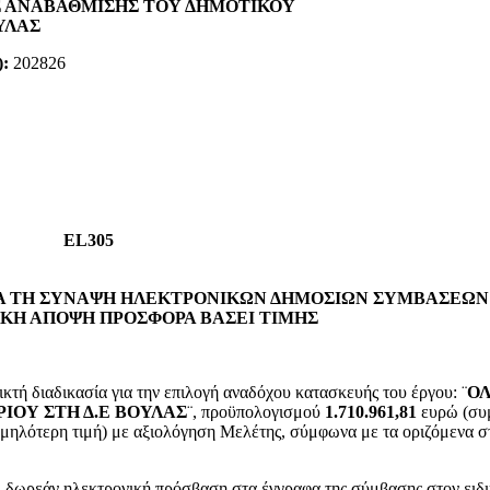
Σ ΑΝΑΒΑΘΜΙΣΗΣ ΤΟΥ ΔΗΜΟΤΙΚΟΥ
ΥΛΑΣ
):
202826
EL
305
Α ΤΗ ΣΥΝΑΨΗ ΗΛΕΚΤΡΟΝΙΚΩΝ ΔΗΜΟΣΙΩΝ ΣΥΜΒΑΣΕΩΝ 
ΚΗ ΑΠΟΨΗ ΠΡΟΣΦΟΡΑ ΒΑΣΕΙ ΤΙΜΗΣ
δικασία για την επιλογή αναδόχου κατασκευής του έργου: ¨
ΟΛ
ΙΟΥ ΣΤΗ Δ.Ε ΒΟΥΛΑΣ
¨, προϋπολογισμού
1.710.961,81
ευρώ (συμ
ηλότερη τιμή) με αξιολόγηση Μελέτης, σύμφωνα με τα οριζόμενα στο
 δωρεάν ηλεκτρονική πρόσβαση στα έγγραφα της σύμβασης στον ειδικ