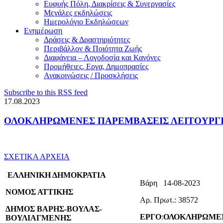
Ευφυής Πόλη, Διακρίσεις & Συνεργασίες
Μεγάλες εκδηλώσεις
Ημερολόγιο Εκδηλώσεων
Ενημέρωση
Δράσεις & Δραστηριότητες
Περιβάλλον & Ποιότητα Ζωής
Διαφάνεια – Λογοδοσία και Κανόνες
Προμήθειες, Εργα, Δημοπρασίες
Ανακοινώσεις / Προσκλήσεις
Subscribe to this RSS feed
17.08.2023
ΟΛΟΚΛΗΡΩΜΕΝΕΣ ΠΑΡΕΜΒΑΣΕΙΣ ΛΕΙΤΟΥΡΓΙΚ
ΣΧΕΤΙΚΑ ΑΡΧΕΙΑ
ΕΛΛΗΝΙΚΗ ΔΗΜOΚΡΑΤΙΑ
Βάρη 14-08-2023
ΝΟΜΟΣ ΑΤΤΙΚΗΣ
Αρ. Πρωτ.: 38572
ΔΗΜΟΣ ΒΑΡΗΣ-ΒΟΥΛΑΣ-
ΕΡΓΟ
:
ΟΛΟΚΛΗΡΩΜΕΝ
ΒΟΥΛΙΑΓΜΕΝΗΣ