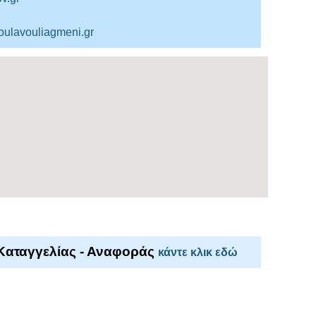
voulavouliagmeni.gr
αταγγελίας - Αναφοράς
κάντε κλικ εδώ