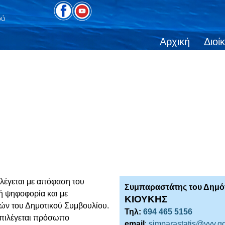
Αρχική
Διοί
ιλέγεται με απόφαση του
Συμπαραστάτης του Δημότ
ή ψηφοφορία και με
ΚΙΟΥΚΗΣ
λών του Δημοτικού Συμβουλίου.
Τηλ:
694 465 5156
επιλέγεται πρόσωπο
email
:
simparastatis@vvv.go