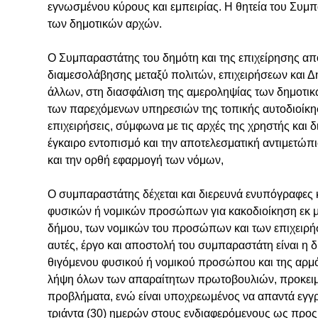
εγνωσμένου κύρους και εμπειρίας. Η θητεία του Συμπ
των δημοτικών αρχών.
Ο Συμπαραστάτης του δημότη και της επιχείρησης απ
διαμεσολάβησης μεταξύ πολιτών, επιχειρήσεων και Δ
άλλων, στη διασφάλιση της αμεροληψίας των δημοτι
των παρεχόμενων υπηρεσιών της τοπικής αυτοδιοίκησ
επιχειρήσεις, σύμφωνα με τις αρχές της χρηστής και 
έγκαιρο εντοπισμό και την αποτελεσματική αντιμετώ
και την ορθή εφαρμογή των νόμων,
Ο συμπαραστάτης δέχεται και διερευνά ενυπόγραφες 
φυσικών ή νομικών προσώπων για κακοδιοίκηση εκ 
δήμου, των νομικών του προσώπων και των επιχειρήσ
αυτές, έργο και αποστολή του συμπαραστάτη είναι η 
θιγόμενου φυσικού ή νομικού προσώπου και της αρμ
λήψη όλων των απαραίτητων πρωτοβουλιών, προκειμέ
προβλήματα, ενώ είναι υποχρεωμένος να απαντά εγγ
τριάντα (30) ημερών στους ενδιαφερόμενους ως προς τ