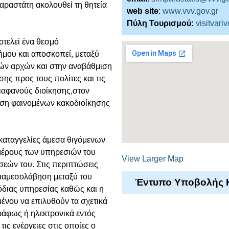
αραστάτη ακολουθεί τη θητεία
web site
:
www.vvv.gov.gr
Πύλη Τουρισμού:
visitvari
οτελεί ένα θεσμό
ήμου και αποσκοπεί, μεταξύ
κών αρχών και στην αναβάθμιση
ης προς τους πολίτες και τις
διαφανούς διοίκησης,στον
πιση φαινομένων κακοδιοίκησης
καταγγελίες άμεσα θιγόμενων
μέρους των υπηρεσιών του
View Larger Map
εών του. Στις περιπτώσεις
διαμεσολάβηση μεταξύ του
Έντυπο Υποβολής Κ
όδιας υπηρεσίας καθώς και η
νου να επιλυθούν τα σχετικά
ράφως ή ηλεκτρονικά εντός
ις ενέργειες στις οποίες ο