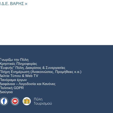
Δ.Ε. ΒΑΡΗΣ »
Γνωρίζω την Πόλη
Χρηστικές Πληροφορίες
"Ευφυής" Πόλη, Διακρίσεις & Συνεργασίες
Πλήρη Ενημέρωση (Ανακοινώσεις, Προμήθειες κ.α.)
Δελτία Τύπου
&
Web TV
Πανόραμα έργων
Διαφάνεια – Λογοδοσία και Κανόνες
Πολιτική GDPR
Διαύγεια