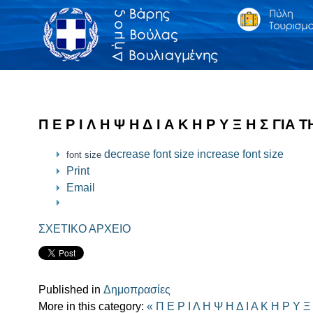
Π Ε Ρ Ι Λ Η Ψ Η Δ Ι Α Κ Η Ρ Υ Ξ Η Σ 
decrease font size
increase font size
font size
Print
Email
ΣΧΕΤΙΚΟ ΑΡΧΕΙΟ
Published in
Δημοπρασίες
More in this category:
« Π Ε Ρ Ι Λ Η Ψ Η Δ Ι Α Κ Η 