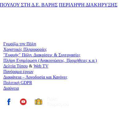
ΜΟΠΟΥΛΟΥ ΣΤΗ Δ.Ε. ΒΑΡΗΣ
ΠΕΡΙΛΗΨΗ ΔΙΑΚΗΡΥΞΗΣ
Γνωρίζω την Πόλη
Χρηστικές Πληροφορίες
"Ευφυής" Πόλη, Διακρίσεις & Συνεργασίες
Πλήρη Ενημέρωση (Ανακοινώσεις, Προμήθειες κ.α.)
Δελτία Τύπου
&
Web TV
Πανόραμα έργων
Διαφάνεια – Λογοδοσία και Κανόνες
Πολιτική GDPR
Διαύγεια