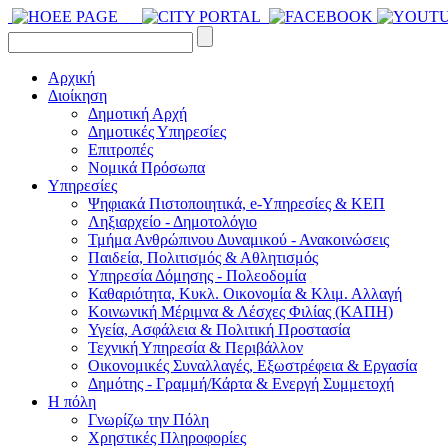
Αρχική
Διοίκηση
Δημοτική Αρχή
Δημοτικές Υπηρεσίες
Επιτροπές
Νομικά Πρόσωπα
Υπηρεσίες
Ψηφιακά Πιστοποιητικά, e-Υπηρεσίες & ΚΕΠ
Ληξιαρχείο - Δημοτολόγιο
Τμήμα Ανθρώπινου Δυναμικού - Ανακοινώσεις
Παιδεία, Πολιτισμός & Αθλητισμός
Υπηρεσία Δόμησης - Πολεοδομία
Καθαριότητα, Κυκλ. Οικονομία & Κλιμ. Αλλαγή
Kοινωνική Μέριμνα & Λέσχες Φιλίας (ΚΑΠΗ)
Υγεία, Ασφάλεια & Πολιτική Προστασία
Τεχνική Υπηρεσία & Περιβάλλον
Οικονομικές Συναλλαγές, Εξωστρέφεια & Εργασία
Δημότης - Γραμμή/Κάρτα & Ενεργή Συμμετοχή
Η πόλη
Γνωρίζω την Πόλη
Χρηστικές Πληροφορίες