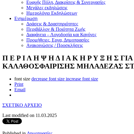
Ευφυής Πόλη, Διακρίσεις & Συνεργασίες
Μεγάλες εκδηλώσεις
Ημερολόγιο Εκδηλώσεων
Ενημέρωση
Δράσεις & Δραστηριότητες
Περιβάλλον & Ποιότητα Ζωής
Διαφάνεια – Λογοδοσία και Κανόνες
Προμήθειες, Εργα, Δημοπρασίες
Ανακοινώσεις / Προσκλήσεις
Π Ε Ρ Ι Λ Η Ψ Η Δ Ι Α Κ Η Ρ Υ Ξ Η
ΚΑΛΑΘΟΣΦΑΙΡΙΣΗΣ ΜΗΛΑΔΕΖΑΣ ΣΤΗ
font size
decrease font size
increase font size
Print
Email
ΣΧΕΤΙΚΟ ΑΡΧΕΙΟ
Last modified on 11.03.2025
Published in
Δημοπρασίες