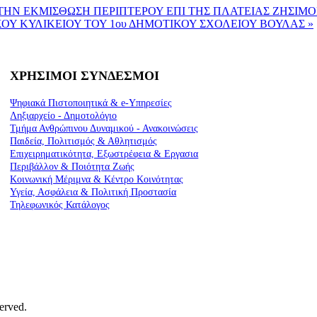
 Σ ΓΙΑ ΤΗΝ ΕΚΜΙΣΘΩΣΗ ΠΕΡΙΠΤΕΡΟΥ ΕΠΙ ΤΗΣ ΠΛΑΤΕΙΑΣ ΖΗΣΙ
ΟΥ ΚΥΛΙΚΕΙΟΥ ΤΟΥ 1ου ΔΗΜΟΤΙΚΟΥ ΣΧΟΛΕΙΟΥ ΒΟΥΛΑΣ »
ΧΡΗΣΙΜΟΙ ΣΥΝΔΕΣΜΟΙ
Ψηφιακά Πιστοποιητικά & e-Υπηρεσίες
Ληξιαρχείο - Δημοτολόγιο
Τμήμα Ανθρώπινου Δυναμικού - Ανακοινώσεις
Παιδεία, Πολιτισμός & Αθλητισμός
Επιχειρηματικότητα, Εξωστρέφεια & Εργασια
Περιβάλλον & Ποιότητα Ζωής
Kοινωνική Μέριμνα & Κέντρο Κοινότητας
Υγεία, Ασφάλεια & Πολιτική Προστασία
Τηλεφωνικός Κατάλογος
erved.