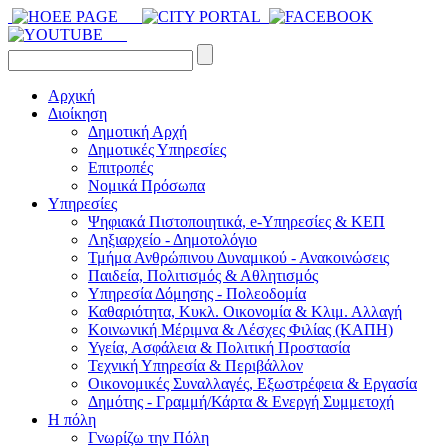
Αρχική
Διοίκηση
Δημοτική Αρχή
Δημοτικές Υπηρεσίες
Επιτροπές
Νομικά Πρόσωπα
Υπηρεσίες
Ψηφιακά Πιστοποιητικά, e-Υπηρεσίες & ΚΕΠ
Ληξιαρχείο - Δημοτολόγιο
Τμήμα Ανθρώπινου Δυναμικού - Ανακοινώσεις
Παιδεία, Πολιτισμός & Αθλητισμός
Υπηρεσία Δόμησης - Πολεοδομία
Καθαριότητα, Κυκλ. Οικονομία & Κλιμ. Αλλαγή
Kοινωνική Μέριμνα & Λέσχες Φιλίας (ΚΑΠΗ)
Υγεία, Ασφάλεια & Πολιτική Προστασία
Τεχνική Υπηρεσία & Περιβάλλον
Οικονομικές Συναλλαγές, Εξωστρέφεια & Εργασία
Δημότης - Γραμμή/Κάρτα & Ενεργή Συμμετοχή
Η πόλη
Γνωρίζω την Πόλη