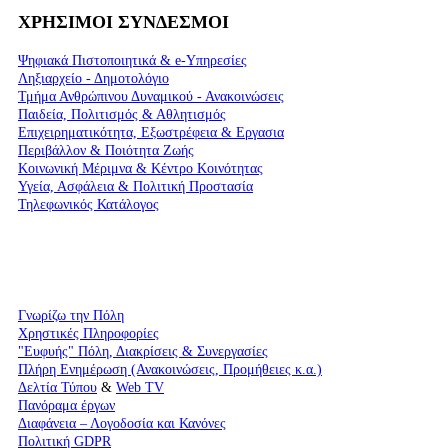
ΧΡΗΣΙΜΟΙ ΣΥΝΔΕΣΜΟΙ
Ψηφιακά Πιστοποιητικά & e-Υπηρεσίες
Ληξιαρχείο - Δημοτολόγιο
Τμήμα Ανθρώπινου Δυναμικού - Ανακοινώσεις
Παιδεία, Πολιτισμός & Αθλητισμός
Επιχειρηματικότητα, Εξωστρέφεια & Εργασια
Περιβάλλον & Ποιότητα Ζωής
Kοινωνική Μέριμνα & Κέντρο Κοινότητας
Υγεία, Ασφάλεια & Πολιτική Προστασία
Τηλεφωνικός Κατάλογος
Γνωρίζω την Πόλη
Χρηστικές Πληροφορίες
"Ευφυής" Πόλη, Διακρίσεις & Συνεργασίες
Πλήρη Ενημέρωση (Ανακοινώσεις, Προμήθειες κ.α.)
Δελτία Τύπου
&
Web TV
Πανόραμα έργων
Διαφάνεια – Λογοδοσία και Κανόνες
Πολιτική GDPR