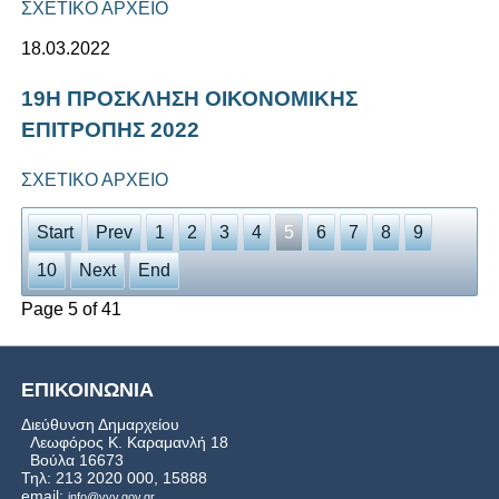
ΣΧΕΤΙΚΟ ΑΡΧΕΙΟ
18.03.2022
19Η ΠΡΟΣΚΛΗΣΗ ΟΙΚΟΝΟΜΙΚΗΣ
ΕΠΙΤΡΟΠΗΣ 2022
ΣΧΕΤΙΚΟ ΑΡΧΕΙΟ
Start
Prev
1
2
3
4
5
6
7
8
9
10
Next
End
Page 5 of 41
ΕΠΙΚΟΙΝΩΝΙΑ
Διεύθυνση Δημαρχείου
Λεωφόρος Κ. Καραμανλή 18
Βούλα 16673
Τηλ: 213 2020 000, 15888
email:
info@vvv.gov.gr