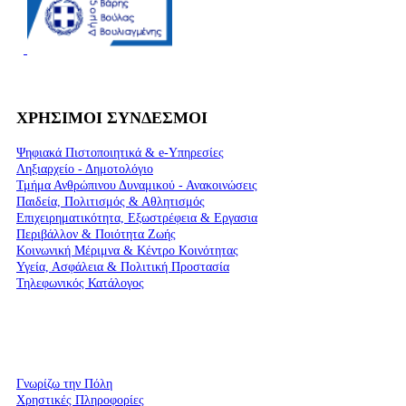
ΧΡΗΣΙΜΟΙ ΣΥΝΔΕΣΜΟΙ
Ψηφιακά Πιστοποιητικά & e-Υπηρεσίες
Ληξιαρχείο - Δημοτολόγιο
Τμήμα Ανθρώπινου Δυναμικού - Ανακοινώσεις
Παιδεία, Πολιτισμός & Αθλητισμός
Επιχειρηματικότητα, Εξωστρέφεια & Εργασια
Περιβάλλον & Ποιότητα Ζωής
Kοινωνική Μέριμνα & Κέντρο Κοινότητας
Υγεία, Ασφάλεια & Πολιτική Προστασία
Τηλεφωνικός Κατάλογος
Γνωρίζω την Πόλη
Χρηστικές Πληροφορίες