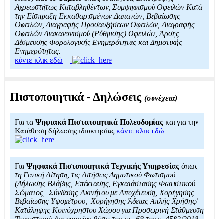
Αχρεωστήτως Καταβληθέντων, Συμψηφισμού Οφειλών Κατά
την Είσπραξη Εκκαθαρισμένων Δαπανών, Βεβαίωσης
Οφειλών, Διαγραφής Προσαυξήσεων Οφειλών, Διαγραφής
Οφειλών Διακανονισμού (Ρύθμισης) Οφειλών, Άρσης
Δέσμευσης Φορολογικής Ενημερότητας και Δημοτικής
Ενημερότητας.
κάντε κλικ εδώ
Πιστοποιητικά - Δηλώσεις
(συνέχεια)
Για τα
Ψηφιακά Πιστοποιητικά Πολεοδομίας
και για την
Κατάθεση δήλωσης ιδιοκτησίας
κάντε κλικ εδώ
Για
Ψηφιακά Πιστοποιητικά Τεχνικής Υπηρεσίας
όπως
τη Γενική Αίτηση, τις Αιτήσεις Δημοτικού Φωτισμού
(Δήλωσης Βλάβης, Επέκτασης, Εγκατάστασης Φωτιστικού
Σώματος, Σύνδεσης Ακινήτου με Αποχέτευση, Χορήγησης
Βεβαίωσης Υψομέτρου, Χορήγησης Άδειας Απλής Χρήσης/
Κατάληψης Κοινόχρηστου Χώρου για Προσωρινή Στάθμευση
Τουριστικού Λεωφορείου βάσει του αρ. 68 του ν. 4582/2018,