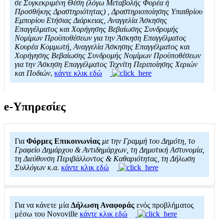
σε Συγκεκριμένη Θέση (λόγω Μεταβολής Φορέα ή
Προσθήκης Δραστηριότητας) , Δραστηριοποίησης Υπαιθρίου
Εμπορίου Ετήσιας Διάρκειας, Αναγγελία Άσκησης
Επαγγέλματος και Χορήγησης Βεβαίωσης Συνδρομής
Νομίμων Προϋποθέσεων για την Άσκηση Επαγγέλματος
Κουρέα Κομμωτή, Αναγγελία Άσκησης Επαγγέλματος και
Χορήγησης Βεβαίωσης Συνδρομής Νομίμων Προϋποθέσεων
για την Άσκηση Επαγγέλματος Τεχνίτη Περιποίησης Χεριών
και Ποδιών
,
κάντε κλικ εδώ
e-Υπηρεσίες
Για
Φόρμες Επικοινωνίας
με την Γραμμή του Δημότη, το
Γραφείο Δημάρχου & Αντιδημάρχων, τη Δημοτική Αστυνομία,
τη Διεύθυνση Περιβάλλοντος & Καθαριότητας, τη Δήλωση
Συλλόγων κ.α.
κάντε κλικ εδώ
Για να κάνετε μία
Δήλωση Αναφοράς
ενός προβλήματος
μέσω του Novoville
κάντε κλικ εδώ