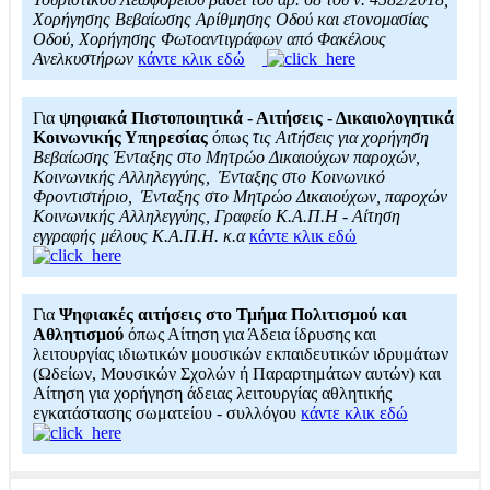
Χορήγησης Βεβαίωσης Αρίθμησης Οδού και ετονομασίας
Οδού, Χορήγησης Φωτοαντιγράφων από Φακέλους
Ανελκυστήρων
κάντε κλικ εδώ
Για
ψηφιακά Πιστοποιητικά - Αιτήσεις - Δικαιολογητικά
Κοινωνικής Υπηρεσίας
όπως
τις Αιτήσεις για χορήγηση
Βεβαίωσης Ένταξης στο Μητρώο Δικαιούχων παροχών,
Κοινωνικής Αλληλεγγύης, Ένταξης στο Κοινωνικό
Φροντιστήριο, Ένταξης στο Μητρώο Δικαιούχων, παροχών
Κοινωνικής Αλληλεγγύης, Γραφείο Κ.Α.Π.Η - Αίτηση
εγγραφής μέλους Κ.Α.Π.Η. κ.α
κάντε κλικ εδώ
Για
Ψηφιακές αιτήσεις στο Τμήμα Πολιτισμού και
Αθλητισμού
όπως Αίτηση για Άδεια ίδρυσης και
λειτουργίας ιδιωτικών μουσικών εκπαιδευτικών ιδρυμάτων
(Ωδείων, Μουσικών Σχολών ή Παραρτημάτων αυτών) και
Αίτηση για χορήγηση άδειας λειτουργίας αθλητικής
εγκατάστασης σωματείου - συλλόγου
κάντε κλικ εδώ