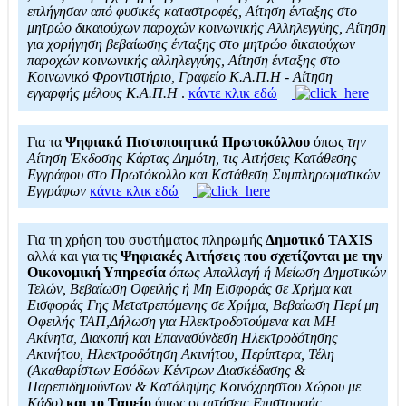
επλήγησαν από φυσικές καταστροφές, Αίτηση ένταξης στο
μητρώο δικαιούχων παροχών κοινωνικής Αλληλεγγύης, Αίτηση
για χορήγηση βεβαίωσης ένταξης στο μητρώο δικαιούχων
παροχών κοινωνικής αλληλεγγύης, Αίτηση ένταξης στο
Κοινωνικό Φροντιστήριο, Γραφείο Κ.Α.Π.Η - Αίτηση
εγγαρφής μέλους Κ.Α.Π.Η
.
κάντε κλικ εδώ
Για τα
Ψηφιακά Πιστοποιητικά Πρωτοκόλλου
όπως
την
Αίτηση Έκδοσης Κάρτας Δημότη, τις Αιτήσεις Κατάθεσης
Εγγράφου στο Πρωτόκολλο και Κατάθεση Συμπληρωματικών
Εγγράφων
κάντε κλικ εδώ
Για τη χρήση του συστήματος πληρωμής
Δημοτικό TAXIS
αλλά και για τις
Ψηφιακές Αιτήσεις που σχετίζονται με την
Οικονομική Υπηρεσία
όπως Απαλλαγή ή Μείωση Δημοτικών
Τελών, Βεβαίωση Οφειλής ή Μη Εισφοράς σε Χρήμα και
Εισφοράς Γης Μετατρεπόμενης σε Χρήμα, Βεβαίωση Περί μη
Οφειλής ΤΑΠ,Δήλωση για Ηλεκτροδοτούμενα και ΜΗ
Ακίνητα, Διακοπή και Επανασύνδεση Ηλεκτροδότησης
Ακινήτου, Ηλεκτροδότηση Ακινήτου, Περίπτερα, Τέλη
(Ακαθαρίστων Εσόδων Κέντρων Διασκέδασης &
Παρεπιδημούντων & Κατάληψης Κοινόχρηστου Χώρου με
Κάδο)
και το Ταμείο
όπως ο
ι αιτήσεις Επιστροφής