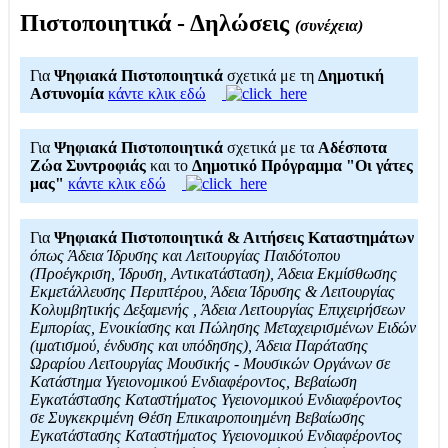
Πιστοποιητικά - Δηλώσεις
(συνέχεια)
Για
Ψηφιακά Πιστοποιητικά
σχετικά με τη
Δημοτική
Αστυνομία
κάντε κλικ εδώ
Για
Ψηφιακά Πιστοποιητικά
σχετικά με τα
Αδέσποτα
Ζώα Συντροφιάς
και το
Δημοτικό Πρόγραμμα "Οι γάτες
μας"
κάντε κλικ εδώ
Για
Ψηφιακά Πιστοποιητικά & Αιτήσεις Καταστημάτων
όπως Άδεια Ίδρυσης και Λειτουργίας Παιδότοπου
(Προέγκριση, Ίδρυση, Αντικατάσταση), Άδεια Εκμίσθωσης
Εκμετάλλευσης Περιπτέρου, Άδεια Ίδρυσης & Λειτουργίας
Κολυμβητικής Δεξαμενής , Άδεια Λειτουργίας Επιχειρήσεων
Εμπορίας, Ενοικίασης και Πώλησης Μεταχειρισμένων Ειδών
(ιματισμού, ένδυσης και υπόδησης), Άδεια Παράτασης
Ωραρίου Λειτουργίας Μουσικής - Μουσικών Οργάνων σε
Κατάστημα Υγειονομικού Ενδιαφέροντος, Βεβαίωση
Εγκατάστασης Καταστήματος Υγειονομικού Ενδιαφέροντος
σε Συγκεκριμένη Θέση Επικαιροποιημένη Βεβαίωσης
Εγκατάστασης Καταστήματος Υγειονομικού Ενδιαφέροντος