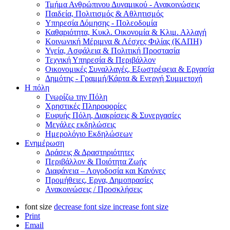
Τμήμα Ανθρώπινου Δυναμικού - Ανακοινώσεις
Παιδεία, Πολιτισμός & Αθλητισμός
Υπηρεσία Δόμησης - Πολεοδομία
Καθαριότητα, Κυκλ. Οικονομία & Κλιμ. Αλλαγή
Kοινωνική Μέριμνα & Λέσχες Φιλίας (ΚΑΠΗ)
Υγεία, Ασφάλεια & Πολιτική Προστασία
Τεχνική Υπηρεσία & Περιβάλλον
Οικονομικές Συναλλαγές, Εξωστρέφεια & Εργασία
Δημότης - Γραμμή/Κάρτα & Ενεργή Συμμετοχή
Η πόλη
Γνωρίζω την Πόλη
Χρηστικές Πληροφορίες
Ευφυής Πόλη, Διακρίσεις & Συνεργασίες
Μεγάλες εκδηλώσεις
Ημερολόγιο Εκδηλώσεων
Ενημέρωση
Δράσεις & Δραστηριότητες
Περιβάλλον & Ποιότητα Ζωής
Διαφάνεια – Λογοδοσία και Κανόνες
Προμήθειες, Εργα, Δημοπρασίες
Ανακοινώσεις / Προσκλήσεις
font size
decrease font size
increase font size
Print
Email