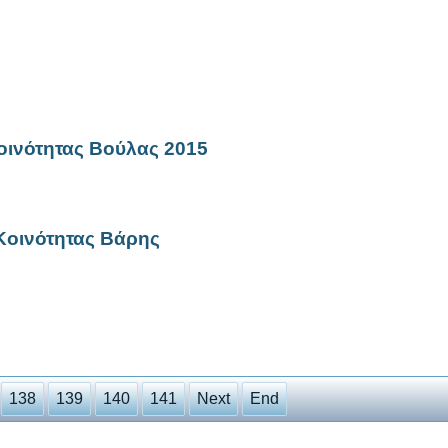
οινότητας Βούλας 2015
Κοινότητας Βάρης
138
139
140
141
Next
End