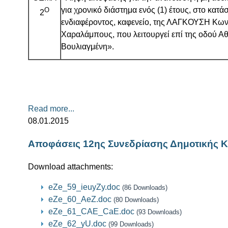
για χρονικό διάστημα ενός (1) έτους, στο κατ
Ο
2
ενδιαφέροντος, καφενείο, της ΛΑΓΚΟΥΣΗ Κων
Χαραλάμπους, που λειτουργεί επί της οδού Αθ
Βουλιαγμένη».
Read more...
08.01.2015
Αποφάσεις 12ης Συνεδρίασης Δημοτικής Κ
Download attachments:
eZe_59_ieuyZy.doc
(86 Downloads)
eZe_60_AeZ.doc
(80 Downloads)
eZe_61_CAE_CaE.doc
(93 Downloads)
eZe_62_yU.doc
(99 Downloads)