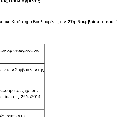
τας Βουλιαγμένης.
μοτικό Κατάστημα Βουλιαγμένης την
27η Νοεμβρίου
,
ημέρα 
 των Χριστουγέννων».
των των Συμβούλων της
τάφο τριετούς χρήσης
ετίας στις 26/4 /2014
ών σχετικά με