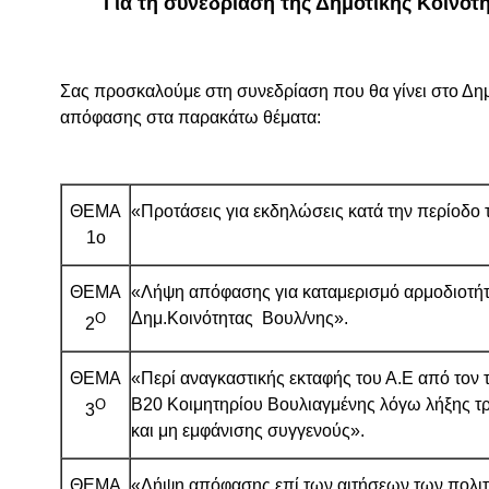
Για τη συνεδρίαση της Δημοτικής Κοινότη
Σας προσκαλούμε στη συνεδρίαση που θα γίνει στο Δη
απόφασης στα παρακάτω θέματα:
ΘΕΜΑ
«Προτάσεις για εκδηλώσεις κατά την περίοδο
1ο
ΘΕΜΑ
«Λήψη απόφασης για καταμερισμό αρμοδιοτή
Δημ.Κοινότητας Βουλ/νης».
Ο
2
ΘΕΜΑ
«Περί αναγκαστικής εκταφής του Α.Ε από τον 
Β20 Κοιμητηρίου Βουλιαγμένης λόγω λήξης τρι
Ο
3
και μη εμφάνισης συγγενούς».
ΘΕΜΑ
«Λήψη απόφασης επί των αιτήσεων των πολιτ