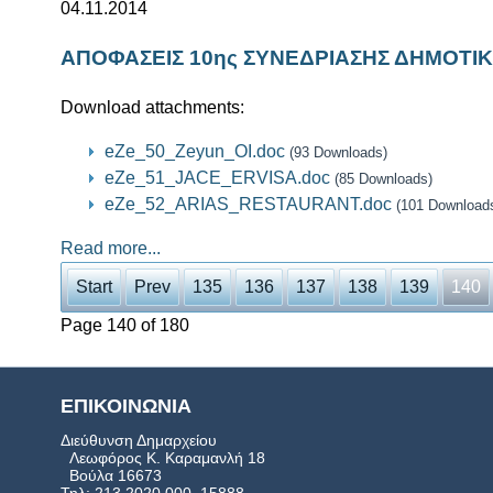
04.11.2014
ΑΠΟΦΑΣΕΙΣ 10ης ΣΥΝΕΔΡΙΑΣΗΣ ΔΗΜΟΤΙ
Download attachments:
eZe_50_Zeyun_OI.doc
(93 Downloads)
eZe_51_JACE_ERVISA.doc
(85 Downloads)
eZe_52_ARIAS_RESTAURANT.doc
(101 Download
Read more...
Start
Prev
135
136
137
138
139
140
Page 140 of 180
ΕΠΙΚΟΙΝΩΝΙΑ
Διεύθυνση Δημαρχείου
Λεωφόρος Κ. Καραμανλή 18
Βούλα 16673