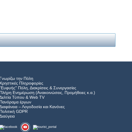
Γνωρίζω την Πόλη
Χρηστικές Πληροφορίες
"Ευφυής" Πόλη, Διακρίσεις & Συνεργασίες
Πλήρη Ενημέρωση (Ανακοινώσεις, Προμήθειες κ.α.)
Δελτία Τύπου
&
Web TV
Πανόραμα έργων
Διαφάνεια – Λογοδοσία και Κανόνες
Πολιτική GDPR
Διαύγεια